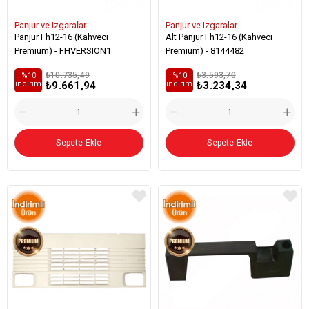
Panjur ve Izgaralar
Panjur ve Izgaralar
Panjur Fh12-16 (Kahveci
Alt Panjur Fh12-16 (Kahveci
Premium) - FHVERSION1
Premium) - 8144482
₺10.735,49
₺3.593,70
%10
%10
₺9.661,94
₺3.234,34
i̇ndirim
i̇ndirim
Sepete Ekle
Sepete Ekle