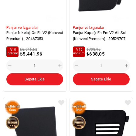
Panjur ve Izgaralar
Panjur ve Izgaralar
Panjur Nikelajı Ön Fh V2 (Kahveci
Panjur Kapağı Fh-Fm V2 Alt Sol
Premium) - 20467053
(Kahveci Premium) - 20529707
₺6.046,62
₺708,95
%10
%10
₺5.441,96
₺638,05
i̇ndirim
i̇ndirim
Sepete Ekle
Sepete Ekle