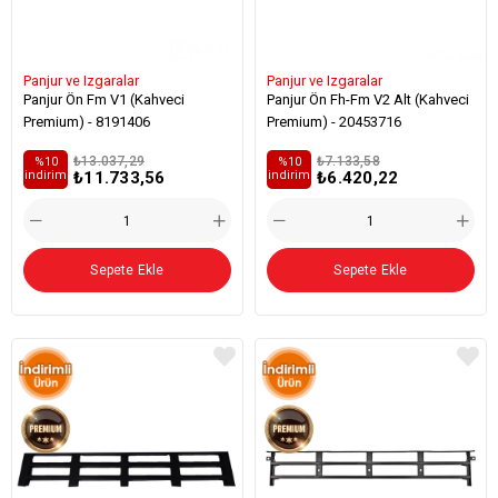
Panjur ve Izgaralar
Panjur ve Izgaralar
Panjur Ön Fm V1 (Kahveci
Panjur Ön Fh-Fm V2 Alt (Kahveci
Premium) - 8191406
Premium) - 20453716
₺13.037,29
₺7.133,58
%10
%10
₺11.733,56
₺6.420,22
i̇ndirim
i̇ndirim
Sepete Ekle
Sepete Ekle