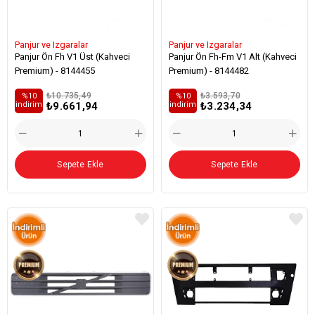
Panjur ve Izgaralar
Panjur ve Izgaralar
Panjur Ön Fh V1 Üst (Kahveci
Panjur Ön Fh-Fm V1 Alt (Kahveci
Premium) - 8144455
Premium) - 8144482
₺10.735,49
₺3.593,70
%10
%10
₺9.661,94
₺3.234,34
i̇ndirim
i̇ndirim
Sepete Ekle
Sepete Ekle