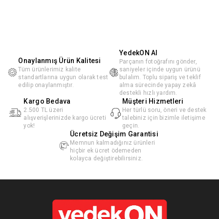
YedekON AI
Onaylanmış Ürün Kalitesi
Parçanın fotoğrafını gönder,
Tüm ürünlerimiz kalite
saniyeler içinde uygun ürünü
standartlarına uygun olarak test
bulalım. Toplu sipariş ve teklif
edilip onaylanmıştır.
alma sürecinde yapay zekâ
destekli hızlı yardım.
Kargo Bedava
Müşteri Hizmetleri
2.500 TL üzeri
Her türlü soru, öneri ve destek
alışverişlerinizde kargo ücreti
talebiniz için bizimle iletişime
yok!
geçin.
Ücretsiz Değişim Garantisi
Memnun kalmadığınız ürünleri
hiçbir ek ücret ödemeden
kolayca değiştirebilirsiniz.