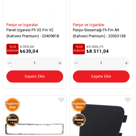
Panjur ve Izgaralar
Panjur ve Izgaralar
Panel Izgarası Fh V2-Fm V2
Panjur Basamağı Fh-Fm Alt
(Kahveci Premium) - 20409818
(Kahveci Premium) - 20533138
₺700,04
₺9.456,71
%10
%10
₺630,04
₺8.511,04
i̇ndirim
i̇ndirim
Sepete Ekle
Sepete Ekle