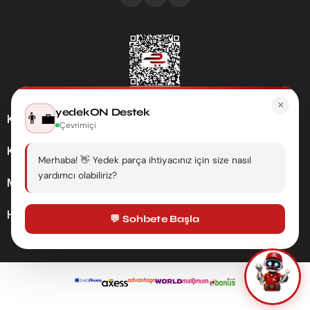
×
yedekON Destek
👨‍💼
Kategoriler
Çevrimiçi
Kurumsal
Merhaba! 👋 Yedek parça ihtiyacınız için size nasıl
yardımcı olabiliriz?
Müşteri Hizmetleri
Hesabım
💬 Sohbete Başla