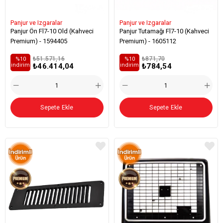
Panjur ve Izgaralar
Panjur ve Izgaralar
Panjur Ön Fl7-10 Old (Kahveci
Panjur Tutamağı Fl7-10 (Kahveci
Premium) - 1594405
Premium) - 1605112
₺51.571,16
₺871,70
%10
%10
₺46.414,04
₺784,54
i̇ndirim
i̇ndirim
Sepete Ekle
Sepete Ekle