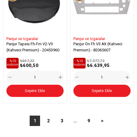
Panjur ve Izgaralar
Panjur ve Izgaralar
Panjur Tapası Fh-Fm V2-V3
Panjur Ön Fh V3 Alt (Kahveci
(Kahveci Premium) - 20453960
Premium) - 82065607
₺667,22
₺7.377,72
%10
%10
₺600,50
₺6.639,95
i̇ndirim
i̇ndirim
Sepete Ekle
Sepete Ekle
1
2
3
...
9
>