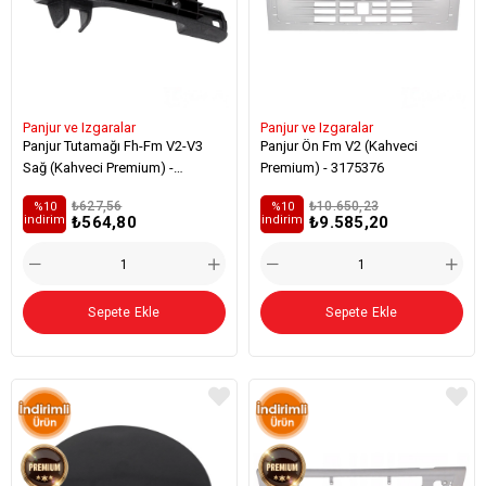
Panjur ve Izgaralar
Panjur ve Izgaralar
Panjur Tutamağı Fh-Fm V2-V3
Panjur Ön Fm V2 (Kahveci
Sağ (Kahveci Premium) -
Premium) - 3175376
20530146
₺627,56
₺10.650,23
%10
%10
₺564,80
₺9.585,20
i̇ndirim
i̇ndirim
Sepete Ekle
Sepete Ekle