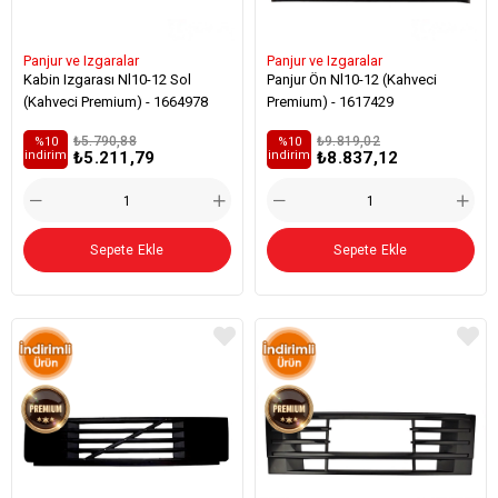
Panjur ve Izgaralar
Panjur ve Izgaralar
Kabin Izgarası Nl10-12 Sol
Panjur Ön Nl10-12 (Kahveci
(Kahveci Premium) - 1664978
Premium) - 1617429
₺5.790,88
₺9.819,02
%10
%10
₺5.211,79
₺8.837,12
i̇ndirim
i̇ndirim
Sepete Ekle
Sepete Ekle