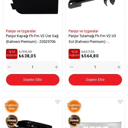
Panjur ve Izgaralar
Panjur ve Izgaralar
Panjur Kapağı Fh-Fm V2 Üst Sağ
Panjur Tutamağı Fh-Fm V2-V3
(Kahveci Premium) - 20529706
Sol (Kahveci Premium) -
20529738
₺708,95
₺627,56
%10
%10
₺638,05
₺564,80
i̇ndirim
i̇ndirim
Sepete Ekle
Sepete Ekle