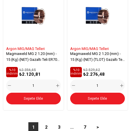
Argon MIG/MAG Telleri
Argon MIG/MAG Telleri
Magmaweld MG 2 1.20 (mm) -
Magmaweld MG 2 1.20 (mm) -
15 (Kg) (NET) Gazaltı Teli ER70S-
15 (Kg) (NET) (TLOT) Gazaltı Teli
6 Genel Yapı Çelikleri Kaynağı
ER70S-6 Genel Yapı Çelikleri
₺2.356,45
₺2.529,42
%10
%10
Kaynağı
₺2.120,81
₺2.276,48
i̇ndirim
i̇ndirim
Sepete Ekle
Sepete Ekle
1
2
3
...
7
>