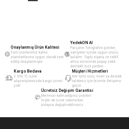
YedekON AI
Onaylanmış Ürün Kalitesi
Parçanın fotoğrafını gönder,
Tüm ürünlerimiz kalite
saniyeler içinde uygun ürünü
standartlarına uygun olarak test
bulalım. Toplu sipariş ve teklif
edilip onaylanmıştır.
alma sürecinde yapay zekâ
destekli hızlı yardım.
Kargo Bedava
Müşteri Hizmetleri
2.500 TL üzeri
Her türlü soru, öneri ve destek
alışverişlerinizde kargo ücreti
talebiniz için bizimle iletişime
yok!
geçin.
Ücretsiz Değişim Garantisi
Memnun kalmadığınız ürünleri
hiçbir ek ücret ödemeden
kolayca değiştirebilirsiniz.