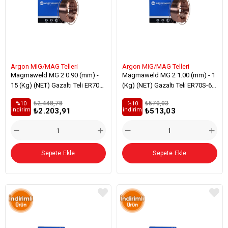
Argon MIG/MAG Telleri
Argon MIG/MAG Telleri
Magmaweld MG 2 0.90 (mm) -
Magmaweld MG 2 1.00 (mm) - 1
15 (Kg) (NET) Gazaltı Teli ER70S-
(Kg) (NET) Gazaltı Teli ER70S-6
6 Genel Yapı Çelikleri Kaynağı
Genel Yapı Çelikleri Kaynağı
₺2.448,78
₺570,03
%10
%10
₺2.203,91
₺513,03
i̇ndirim
i̇ndirim
Sepete Ekle
Sepete Ekle