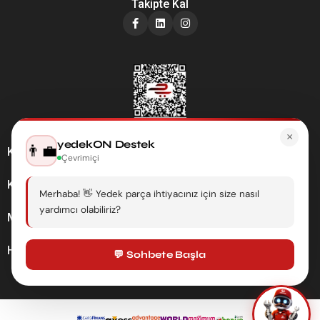
Takipte Kal
×
yedekON Destek
👨‍💼
Kategoriler
Çevrimiçi
Kurumsal
Merhaba! 👋 Yedek parça ihtiyacınız için size nasıl
yardımcı olabiliriz?
Müşteri Hizmetleri
Hesabım
💬 Sohbete Başla