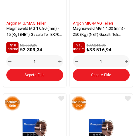
Argon MIG/MAG Telleri
Argon MIG/MAG Telleri
Magmaweld MG 1 0.80 (mm) -
Magmaweld MG 1 1.00 (mm) -
15 (Kg) (NET) Gazaltı Teli ER70S-
250 (Kg) (NET) Gazaltı Teli
3 Alaşımsız Çelik Kaynağı
ER70S-3 Alaşımsız Çelik
₺2.559,26
₺37.241,05
%10
%10
Kaynağı
₺2.303,34
₺33.516,94
i̇ndirim
i̇ndirim
Sepete Ekle
Sepete Ekle