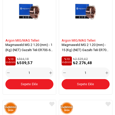
Argon MIG/MAG Telleri
Argon MIG/MAG Telleri
Magmaweld MG 2 1.20 (mm) - 1
Magmaweld MG 2 1.20 (mm) -
(Kg) (NET) Gazaltı Teli ER70S-6
15 (Kg) (NET) Gazaltı Teli ER70S-
Genel Yapı Çelikleri Kaynağı
6 Genel Yapı Çelikleri Kaynağı
₺566,18
₺2.529,42
%10
%10
₺509,57
₺2.276,48
i̇ndirim
i̇ndirim
Sepete Ekle
Sepete Ekle