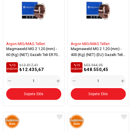
Argon MIG/MAG Telleri
Argon MIG/MAG Telleri
Magmaweld MG 2 1.20 (mm) -
Magmaweld MG 2 1.20 (mm) -
60 (Kg) (NET) Gazaltı Teli ER70S-
400 (Kg) (NET) (EU) Gazaltı Teli
6 Genel Yapı Çelikleri Kaynağı
ER70S-6 Genel Yapı Çelikleri
₺13.817,41
₺53.944,95
%10
%10
Kaynağı
₺12.435,67
₺48.550,45
i̇ndirim
i̇ndirim
Sepete Ekle
Sepete Ekle