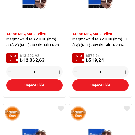
Argon MIG/MAG Telleri
Argon MIG/MAG Telleri
Magmaweld MG 2 0.80 (mm) -
Magmaweld MG 2 0.80 (mm) - 1
60 (Kg) (NET) Gazaltı Teli ER70S-
(Kg) (NET) Gazaltı Teli ER70S-6
6 Genel Yapı Çelikleri Kaynağı
Genel Yapı Çelikleri Kaynağı
₺13.402,92
₺576,94
%10
%10
₺12.062,63
₺519,24
i̇ndirim
i̇ndirim
Sepete Ekle
Sepete Ekle