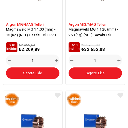
Argon MIG/MAG Telleri
Argon MIG/MAG Telleri
Magmaweld MG 1 1.00 (mm) -
Magmaweld MG 1 1.20 (mm) -
15 (Kg) (NET) Gazaltı Teli ER70S-
250 (Kg) (NET) Gazaltı Teli
3 Alaşımsız Çelik Kaynağı
ER70S-3 Alaşımsız Çelik
₺2.455,44
₺36.280,09
%10
%10
Kaynağı
₺2.209,89
₺32.652,08
i̇ndirim
i̇ndirim
Sepete Ekle
Sepete Ekle