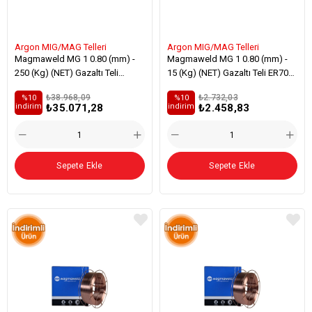
Argon MIG/MAG Telleri
Argon MIG/MAG Telleri
Magmaweld MG 1 0.80 (mm) -
Magmaweld MG 1 0.80 (mm) -
250 (Kg) (NET) Gazaltı Teli
15 (Kg) (NET) Gazaltı Teli ER70S-
ER70S-3 Alaşımsız Çelik
3 Alaşımsız Çelik Kaynağı
₺38.968,09
₺2.732,03
%10
%10
Kaynağı
₺35.071,28
₺2.458,83
i̇ndirim
i̇ndirim
Sepete Ekle
Sepete Ekle