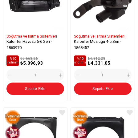
Soğutma ve Isıtma Sistemleri
Soğutma ve Isıtma Sistemleri
Kalorifer Havuzu 5-6 Seri -
Kalorifer Musluğu 4-5 Seri -
1863970
1868457
₺5.663,26
₺4.812,28
%10
%10
₺5.096,93
₺4.331,05
i̇ndirim
i̇ndirim
Sepete Ekle
Sepete Ekle