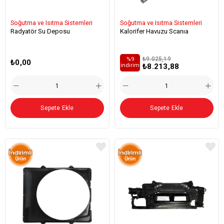
Soğutma ve Isıtma Sistemleri
Soğutma ve Isıtma Sistemleri
Radyatör Su Deposu
Kalorifer Havuzu Scanıa
₺9.025,19
%9
₺0,00
₺8.213,88
i̇ndirim
Sepete Ekle
Sepete Ekle