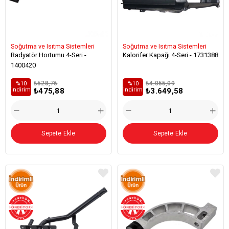
Soğutma ve Isıtma Sistemleri
Soğutma ve Isıtma Sistemleri
Radyatör Hortumu 4-Seri -
Kalorifer Kapağı 4-Seri - 1731388
1400420
₺528,76
₺4.055,09
%10
%10
₺475,88
₺3.649,58
i̇ndirim
i̇ndirim
Sepete Ekle
Sepete Ekle