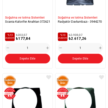
Soğutma ve Isıtma Sistemleri
Soğutma ve Isıtma Sistemleri
Scania Kalorifer Anahtarı 372621
Radyatör Davlumbazı - 3944270
₺203,57
₺2.908,07
%13
%10
₺177,84
₺2.617,26
i̇ndirim
i̇ndirim
Sepete Ekle
Sepete Ekle