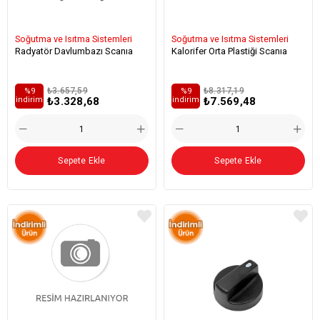
Soğutma ve Isıtma Sistemleri
Soğutma ve Isıtma Sistemleri
Radyatör Davlumbazı Scanıa
Kalorifer Orta Plastiği Scanıa
₺3.657,59
₺8.317,19
%9
%9
₺3.328,68
₺7.569,48
i̇ndirim
i̇ndirim
Sepete Ekle
Sepete Ekle