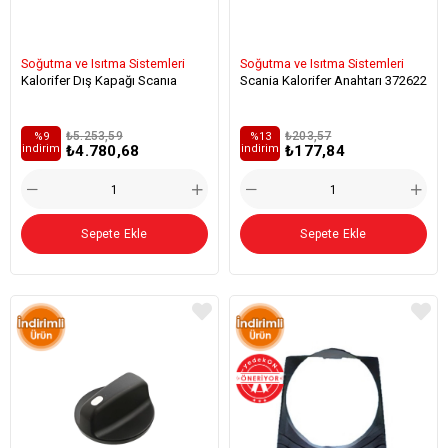
Soğutma ve Isıtma Sistemleri
Soğutma ve Isıtma Sistemleri
Kalorifer Dış Kapağı Scanıa
Scania Kalorifer Anahtarı 372622
₺5.253,59
₺203,57
%9
%13
₺4.780,68
₺177,84
i̇ndirim
i̇ndirim
Sepete Ekle
Sepete Ekle