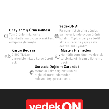
YedekON AI
Onaylanmış Ürün Kalitesi
Parçanın fotoğrafını gönder,
Tüm ürünlerimiz kalite
saniyeler içinde uygun ürünü
standartlarına uygun olarak test
bulalım. Toplu sipariş ve teklif
edilip onaylanmıştır.
alma sürecinde yapay zekâ
destekli hızlı yardım.
Kargo Bedava
Müşteri Hizmetleri
2.500 TL üzeri
Her türlü soru, öneri ve destek
alışverişlerinizde kargo ücreti
talebiniz için bizimle iletişime
yok!
geçin.
Ücretsiz Değişim Garantisi
Memnun kalmadığınız ürünleri
hiçbir ek ücret ödemeden
kolayca değiştirebilirsiniz.