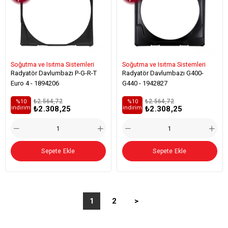
Soğutma ve Isıtma Sistemleri
Soğutma ve Isıtma Sistemleri
Radyatör Davlumbazı P-G-R-T
Radyatör Davlumbazı G400-
Euro 4 - 1894206
G440 - 1942827
₺2.564,72
₺2.564,72
%10
%10
₺2.308,25
₺2.308,25
i̇ndirim
i̇ndirim
Sepete Ekle
Sepete Ekle
1
2
>