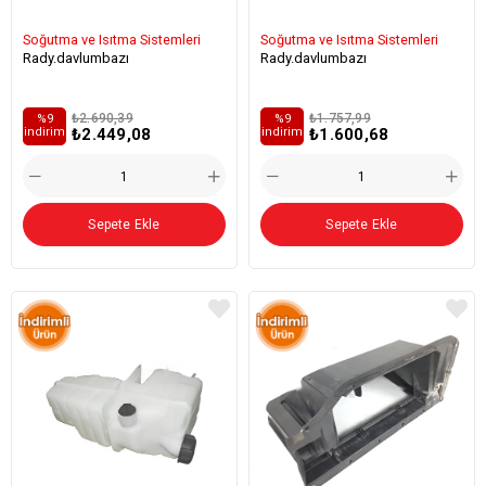
Soğutma ve Isıtma Sistemleri
Soğutma ve Isıtma Sistemleri
Rady.davlumbazı
Rady.davlumbazı
₺2.690,39
₺1.757,99
%9
%9
₺2.449,08
₺1.600,68
i̇ndirim
i̇ndirim
Sepete Ekle
Sepete Ekle