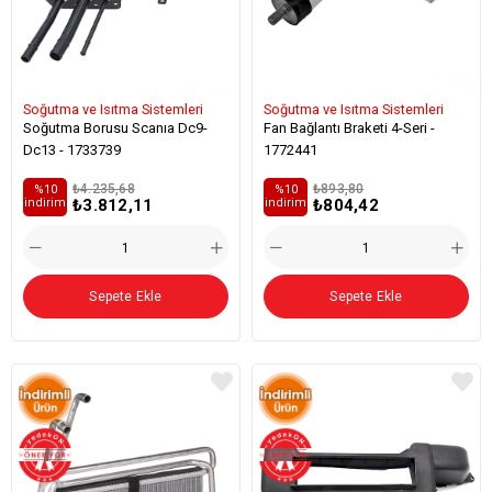
Soğutma ve Isıtma Sistemleri
Soğutma ve Isıtma Sistemleri
Soğutma Borusu Scanıa Dc9-
Fan Bağlantı Braketi 4-Seri -
Dc13 - 1733739
1772441
₺4.235,68
₺893,80
%10
%10
₺3.812,11
₺804,42
i̇ndirim
i̇ndirim
Sepete Ekle
Sepete Ekle