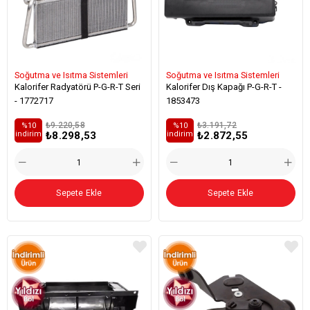
Soğutma ve Isıtma Sistemleri
Soğutma ve Isıtma Sistemleri
Kalorifer Radyatörü P-G-R-T Seri
Kalorifer Dış Kapağı P-G-R-T -
- 1772717
1853473
₺9.220,58
₺3.191,72
%10
%10
₺8.298,53
₺2.872,55
i̇ndirim
i̇ndirim
Sepete Ekle
Sepete Ekle