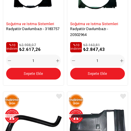
Soğutma ve Isıtma Sistemleri
Soğutma ve Isıtma Sistemleri
Radyatör Davlumbazı - 3183757
Radyatör Davlumbazı -
20502964
₺2.908,07
₺3.163,81
%10
%10
₺2.617,26
₺2.847,43
i̇ndirim
i̇ndirim
Sepete Ekle
Sepete Ekle