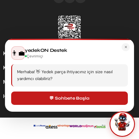
×
yedekON Destek
👨‍💼
Kategoriler
Çevrimiçi
Kurumsal
Merhaba! 👋 Yedek parça ihtiyacınız için size nasıl
yardımcı olabiliriz?
Müşteri Hizmetleri
Hesabım
💬 Sohbete Başla