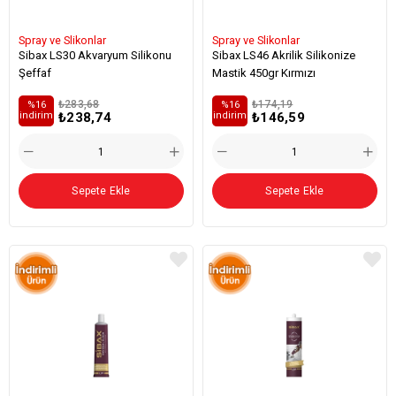
Spray ve Slikonlar
Spray ve Slikonlar
Sibax LS30 Akvaryum Silikonu
Sibax LS46 Akrilik Silikonize
Şeffaf
Mastik 450gr Kırmızı
₺283,68
₺174,19
%16
%16
₺238,74
₺146,59
i̇ndirim
i̇ndirim
Sepete Ekle
Sepete Ekle