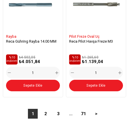
Rayba
Pilot Freze Oval Uç
Reca Gühring Rayba 14.00 MM
Reca Pilot Havşa Freze M3
₺4.502,05
₺1.265,60
%10
%10
₺4.051,84
₺1.139,04
i̇ndirim
i̇ndirim
Sepete Ekle
Sepete Ekle
1
2
3
...
71
>