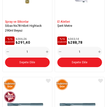
Spray ve Slikonlar
El Aletleri
Sibax Ns78 Hibrit Hightack
Şerit Metre
290ml Beyaz
₺346,26
₺343,14
%16
%16
₺291,40
₺288,78
i̇ndirim
i̇ndirim
Sepete Ekle
Sepete Ekle