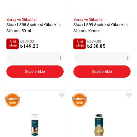
Spray ve Slikonlar
Spray ve Slikonlar
Sibax LS98 Asetoksi Yüksek Isı
Sibax LS99 Asetoksi Yüksek Isı
Silikonu 50 ml
Silikonu Kırmızı
₺177,32
₺274,30
%16
%16
₺149,23
₺230,85
i̇ndirim
i̇ndirim
Sepete Ekle
Sepete Ekle