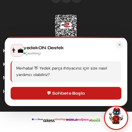
×
yedekON Destek
👨‍💼
Kategoriler
Çevrimiçi
Kurumsal
Merhaba! 👋 Yedek parça ihtiyacınız için size nasıl
yardımcı olabiliriz?
Müşteri Hizmetleri
Hesabım
💬 Sohbete Başla