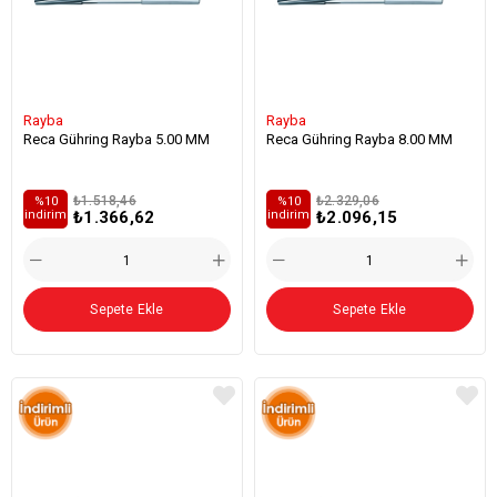
Rayba
Rayba
Reca Gühring Rayba 5.00 MM
Reca Gühring Rayba 8.00 MM
₺1.518,46
₺2.329,06
%10
%10
₺1.366,62
₺2.096,15
i̇ndirim
i̇ndirim
Sepete Ekle
Sepete Ekle