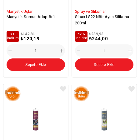
Manyetik Uçlar
Spray ve Slikonlar
Manyetik Somun Adaptörü
Sibax LS22 Nötr Ayna Silikonu
280ml
₺142,81
₺289,93
%16
%16
₺120,19
₺244,00
i̇ndirim
i̇ndirim
Sepete Ekle
Sepete Ekle