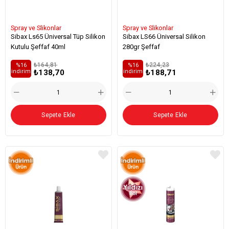
Spray ve Slikonlar
Spray ve Slikonlar
Sibax Ls65 Üniversal Tüp Silikon
Sibax LS66 Üniversal Silikon
Kutulu Şeffaf 40ml
280gr Şeffaf
₺164,81
₺224,23
%16
%16
₺138,70
₺188,71
i̇ndirim
i̇ndirim
Sepete Ekle
Sepete Ekle