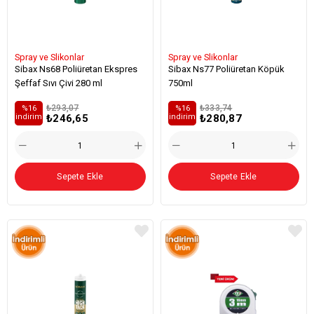
Spray ve Slikonlar
Spray ve Slikonlar
Sibax Ns68 Poliüretan Ekspres
Sibax Ns77 Poliüretan Köpük
Şeffaf Sıvı Çivi 280 ml
750ml
₺293,07
₺333,74
%16
%16
₺246,65
₺280,87
i̇ndirim
i̇ndirim
Sepete Ekle
Sepete Ekle