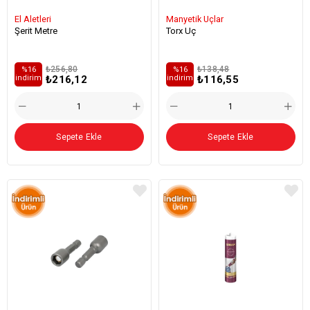
El Aletleri
Manyetik Uçlar
Şerit Metre
Torx Uç
₺256,80
₺138,48
%16
%16
₺216,12
₺116,55
i̇ndirim
i̇ndirim
Sepete Ekle
Sepete Ekle