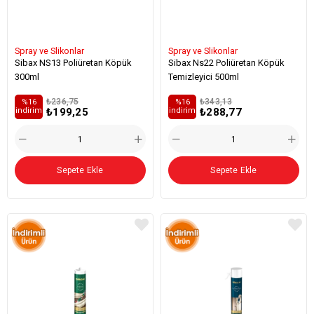
Spray ve Slikonlar
Spray ve Slikonlar
Sibax NS13 Poliüretan Köpük
Sibax Ns22 Poliüretan Köpük
300ml
Temizleyici 500ml
₺236,75
₺343,13
%16
%16
₺199,25
₺288,77
i̇ndirim
i̇ndirim
Sepete Ekle
Sepete Ekle