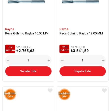
Rayba
Rayba
Reca Gühring Rayba 10.00 MM
Reca Gühring Rayba 12.00 MM
₺2.963,17
₺3.935,10
%7
%10
₺2.765,63
₺3.541,59
i̇ndirim
i̇ndirim
Sepete Ekle
Sepete Ekle