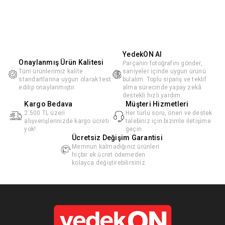
YedekON AI
Onaylanmış Ürün Kalitesi
Parçanın fotoğrafını gönder,
Tüm ürünlerimiz kalite
saniyeler içinde uygun ürünü
standartlarına uygun olarak test
bulalım. Toplu sipariş ve teklif
edilip onaylanmıştır.
alma sürecinde yapay zekâ
destekli hızlı yardım.
Kargo Bedava
Müşteri Hizmetleri
2.500 TL üzeri
Her türlü soru, öneri ve destek
alışverişlerinizde kargo ücreti
talebiniz için bizimle iletişime
yok!
geçin.
Ücretsiz Değişim Garantisi
Memnun kalmadığınız ürünleri
hiçbir ek ücret ödemeden
kolayca değiştirebilirsiniz.