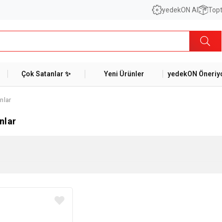
yedekON AI
Topt
Çok Satanlar ✨
Yeni Ürünler
yedekON Öneriyo
nlar
nlar