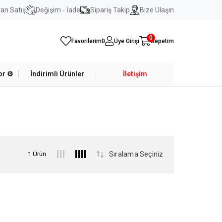
an Satış
Değişim - İade
Sipariş Takip
Bize Ulaşın
0
Favorilerim
0
Üye Girişi
Sepetim
r ⚙️
İndirimli Ürünler
İletişim
1 Ürün