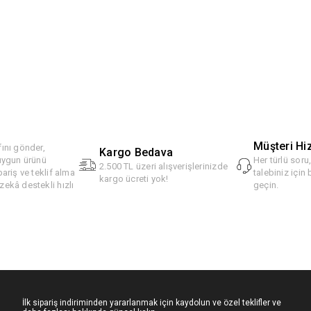
Müşteri Hi
ını gönder,
Kargo Bedava
 uygun ürünü
Her türlü soru
2.500 TL üzeri alışverişlerinizde
pariş ve teklif alma
talebiniz için 
kargo ücreti yok!
ekâ destekli hızlı
geçin.
İlk sipariş indiriminden yararlanmak için kaydolun ve özel teklifler ve