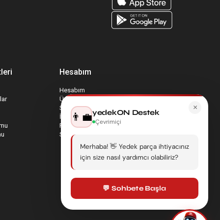
leri
Hesabım
Hesabım
lar
Üyelik Bilgilerim
×
Sepetim
yedekON Destek
👨‍💼
İade Taleplerim
Çevrimiçi
rmu
Favori Ürünlerim
mu
Sipariş Takip
Merhaba! 👋 Yedek parça ihtiyacınız
için size nasıl yardımcı olabiliriz?
💬 Sohbete Başla