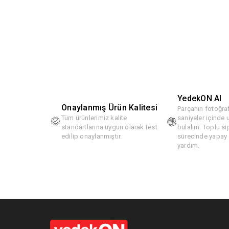
YedekON AI
Onaylanmış Ürün Kalitesi
Parçanın fotoğraf
Tüm ürünlerimiz kalite
saniyeler içinde
standartlarına uygun olarak test
bulalım. Toplu si
edilip onaylanmıştır.
sürecinde yapay z
yardım.