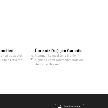
zmetleri
Ücretsiz Değişim Garantisi
, öneri ve destek
Memnun kalmadığınız ürünleri
bizimle iletişime
hiçbir ek ücret ödemeden kolayca
değiştirebilirsiniz.