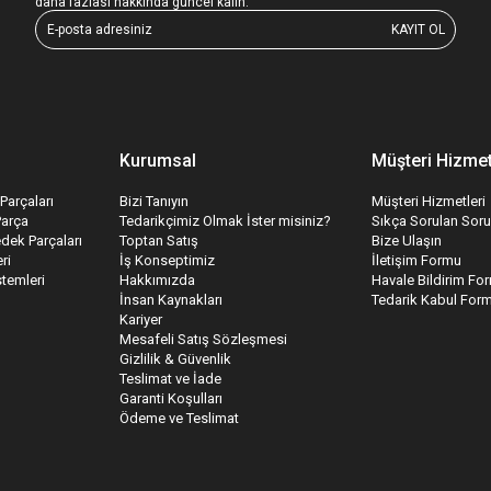
daha fazlası hakkında güncel kalın.
KAYIT OL
Kurumsal
Müşteri Hizmet
Parçaları
Bizi Tanıyın
Müşteri Hizmetleri
Parça
Tedarikçimiz Olmak İster misiniz?
Sıkça Sorulan Soru
edek Parçaları
Toptan Satış
Bize Ulaşın
ri
İş Konseptimiz
İletişim Formu
temleri
Hakkımızda
Havale Bildirim Fo
İnsan Kaynakları
Tedarik Kabul For
Kariyer
Mesafeli Satış Sözleşmesi
Gizlilik & Güvenlik
Teslimat ve İade
Garanti Koşulları
Ödeme ve Teslimat