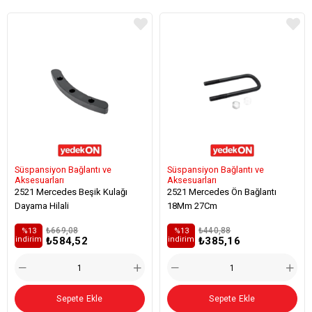
Süspansiyon Bağlantı ve
Süspansiyon Bağlantı ve
Aksesuarları
Aksesuarları
2521 Mercedes Beşik Kulağı
2521 Mercedes Ön Bağlantı
Dayama Hilali
18Mm 27Cm
₺669,08
₺440,88
%13
%13
₺584,52
₺385,16
i̇ndirim
i̇ndirim
Sepete Ekle
Sepete Ekle