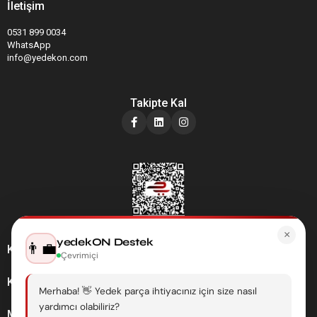
İletişim
0531 899 0034
WhatsApp
info@yedekon.com
Takipte Kal
×
yedekON Destek
👨‍💼
Kategoriler
Çevrimiçi
Kurumsal
Merhaba! 👋 Yedek parça ihtiyacınız için size nasıl
yardımcı olabiliriz?
Müşteri Hizmetleri