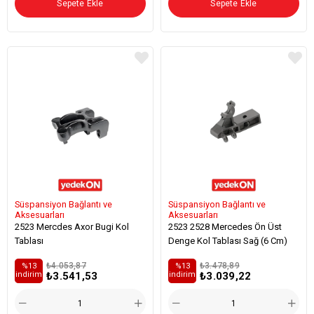
Sepete Ekle
Sepete Ekle
Süspansiyon Bağlantı ve
Süspansiyon Bağlantı ve
Aksesuarları
Aksesuarları
2523 Mercdes Axor Bugi Kol
2523 2528 Mercedes Ön Üst
Tablası
Denge Kol Tablası Sağ (6 Cm)
₺4.053,87
₺3.478,89
%13
%13
₺3.541,53
₺3.039,22
i̇ndirim
i̇ndirim