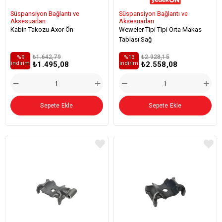
Süspansiyon Bağlantı ve
Süspansiyon Bağlantı ve
Aksesuarları
Aksesuarları
Kabin Takozu Axor Ön
Weweler Tipi Tipi Orta Makas
Tablası Sağ
₺1.642,79
₺2.928,15
%9
%13
₺1.495,08
₺2.558,08
i̇ndirim
i̇ndirim
Sepete Ekle
Sepete Ekle