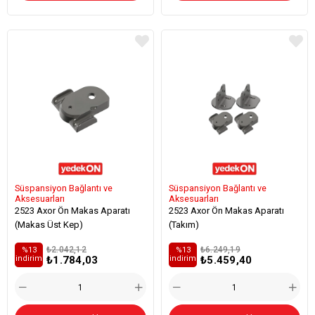
Süspansiyon Bağlantı ve
Süspansiyon Bağlantı ve
Aksesuarları
Aksesuarları
2523 Axor Ön Makas Aparatı
2523 Axor Ön Makas Aparatı
(Makas Üst Kep)
(Takım)
₺2.042,12
₺6.249,19
%13
%13
₺1.784,03
₺5.459,40
i̇ndirim
i̇ndirim