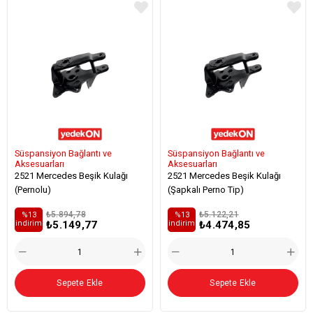
Süspansiyon Bağlantı ve
Süspansiyon Bağlantı ve
Aksesuarları
Aksesuarları
2521 Mercedes Beşik Kulağı
2521 Mercedes Beşik Kulağı
(Pernolu)
(Şapkalı Perno Tip)
₺5.894,78
₺5.122,21
%13
%13
₺5.149,77
₺4.474,85
i̇ndirim
i̇ndirim
Sepete Ekle
Sepete Ekle