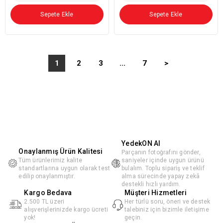
Sepete Ekle
Sepete Ekle
1
2
3
...
7
>
YedekON AI
Onaylanmış Ürün Kalitesi
Parçanın fotoğrafını gönder,
Tüm ürünlerimiz kalite
saniyeler içinde uygun ürünü
standartlarına uygun olarak test
bulalım. Toplu sipariş ve teklif
edilip onaylanmıştır.
alma sürecinde yapay zekâ
destekli hızlı yardım.
Kargo Bedava
Müşteri Hizmetleri
2.500 TL üzeri
Her türlü soru, öneri ve destek
alışverişlerinizde kargo ücreti
talebiniz için bizimle iletişime
yok!
geçin.