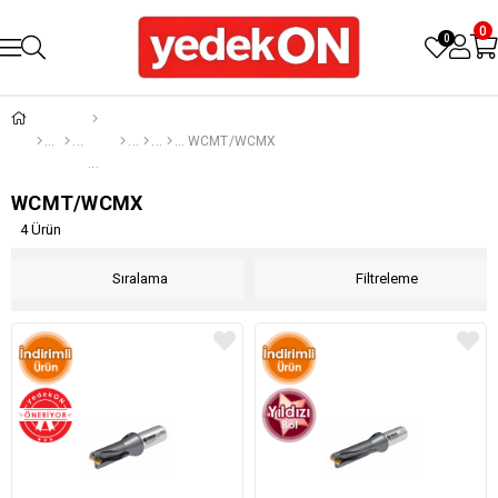
0
0
WCMT/WCMX
WCMT/WCMX
4 Ürün
Sıralama
Filtreleme