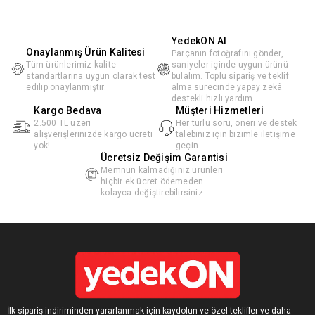
YedekON AI
Onaylanmış Ürün Kalitesi
Parçanın fotoğrafını gönder,
Tüm ürünlerimiz kalite
saniyeler içinde uygun ürünü
standartlarına uygun olarak test
bulalım. Toplu sipariş ve teklif
edilip onaylanmıştır.
alma sürecinde yapay zekâ
destekli hızlı yardım.
Kargo Bedava
Müşteri Hizmetleri
2.500 TL üzeri
Her türlü soru, öneri ve destek
alışverişlerinizde kargo ücreti
talebiniz için bizimle iletişime
yok!
geçin.
Ücretsiz Değişim Garantisi
Memnun kalmadığınız ürünleri
hiçbir ek ücret ödemeden
kolayca değiştirebilirsiniz.
İlk sipariş indiriminden yararlanmak için kaydolun ve özel teklifler ve daha