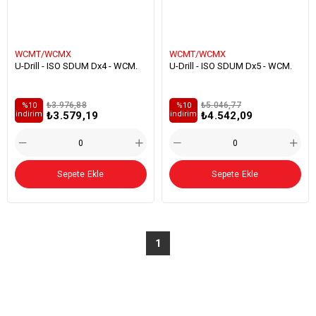
WCMT/WCMX
WCMT/WCMX
U-Drill - ISO SDUM Dx4 - WCM.
U-Drill - ISO SDUM Dx5 - WCM.
₺3.976,88
₺5.046,77
%10
%10
₺3.579,19
₺4.542,09
i̇ndirim
i̇ndirim
Sepete Ekle
Sepete Ekle
1