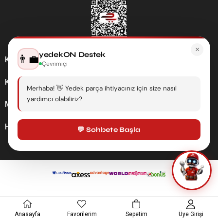
×
yedekON Destek
👨‍💼
Kategoriler
Çevrimiçi
Kurumsal
Merhaba! 👋 Yedek parça ihtiyacınız için size nasıl
yardımcı olabiliriz?
Müşteri Hizmetleri
Hesabım
💬 Sohbete Başla
Anasayfa
Favorilerim
Sepetim
Üye Girişi