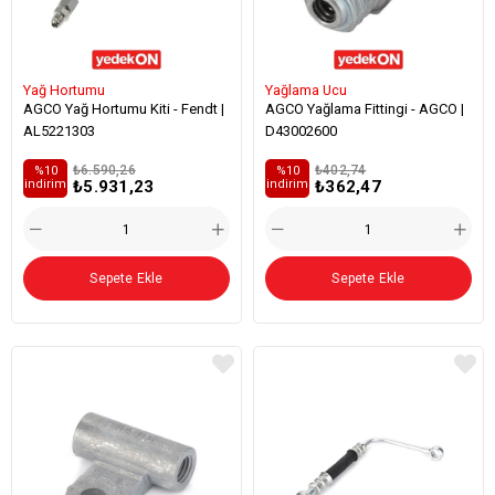
Yağ Hortumu
Yağlama Ucu
AGCO Yağ Hortumu Kiti - Fendt |
AGCO Yağlama Fittingi - AGCO |
AL5221303
D43002600
₺6.590,26
₺402,74
%10
%10
₺5.931,23
₺362,47
i̇ndirim
i̇ndirim
Sepete Ekle
Sepete Ekle