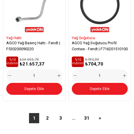
Yağ Hattı
Yağ Soğutucu
AGCO Yağ Basınç Hattı - Fendt |
AGCO Yağ Soğutucu Profil
F530200090220
Contası - Fendt | F716201510100
₺24.063,74
₺783,00
%10
%10
₺21.657,37
₺704,70
i̇ndirim
i̇ndirim
Sepete Ekle
Sepete Ekle
1
2
3
...
31
>