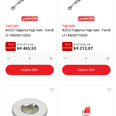
Yağ Hattı
Yağ Hattı
AGCO Yağlama Yağı Hattı - Fendt
AGCO Yağlama Yağı Hattı - Fendt
| F149200710520
| F149200710550
₺10.517,26
₺10.236,74
%10
%10
₺9.465,53
₺9.213,07
i̇ndirim
i̇ndirim
Sepete Ekle
Sepete Ekle