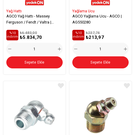
Yağ Hattı
Yağlama Ucu
AGCO Yağ Hattı - Massey
AGCO Yağlama Ucu - AGCO |
Ferguson / Fendt / Valtra |
AG550280
ACX2771780
₺6.483,00
₺237,74
%10
%10
₺5.834,70
₺213,97
i̇ndirim
i̇ndirim
Sepete Ekle
Sepete Ekle