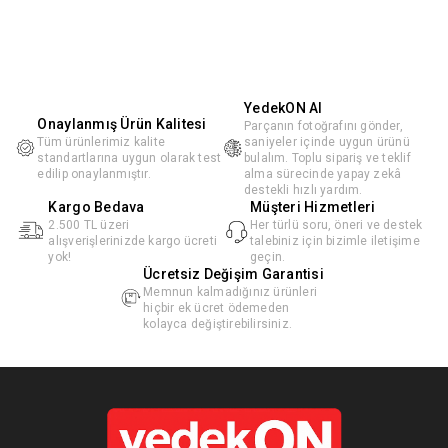
YedekON AI
Onaylanmış Ürün Kalitesi
Parçanın fotoğrafını gönder,
Tüm ürünlerimiz kalite
saniyeler içinde uygun ürünü
standartlarına uygun olarak test
bulalım. Toplu sipariş ve teklif
edilip onaylanmıştır.
alma sürecinde yapay zekâ
destekli hızlı yardım.
Kargo Bedava
Müşteri Hizmetleri
2.500 TL üzeri
Her türlü soru, öneri ve destek
alışverişlerinizde kargo ücreti
talebiniz için bizimle iletişime
yok!
geçin.
Ücretsiz Değişim Garantisi
Memnun kalmadığınız ürünleri
hiçbir ek ücret ödemeden
kolayca değiştirebilirsiniz.