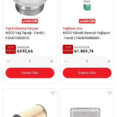
Yağ Doldurma Parçası
Yağlama Ucu
AGCO Yağ Tapağı - Fendt |
AGCO Yüksek Basınçlı Yağlayıcı
F334310020010
- Fendt | F404300080060
₺658,50
₺2.077,50
%10
%10
₺592,66
₺1.869,74
i̇ndirim
i̇ndirim
Sepete Ekle
Sepete Ekle