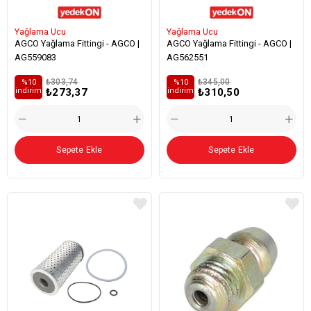
Yağlama Ucu
Yağlama Ucu
AGCO Yağlama Fittingi - AGCO |
AGCO Yağlama Fittingi - AGCO |
AG559083
AG562551
₺303,74
₺345,00
%10
%10
₺273,37
₺310,50
i̇ndirim
i̇ndirim
Sepete Ekle
Sepete Ekle