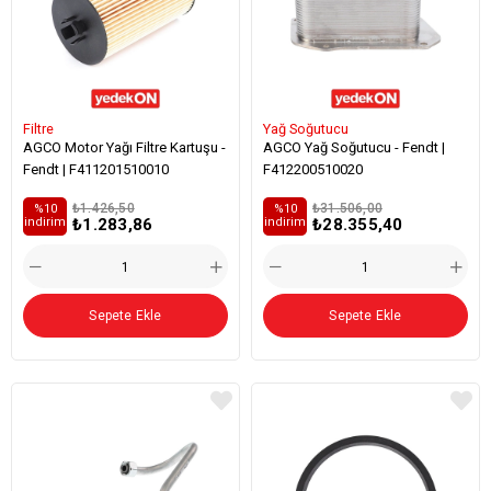
Filtre
Yağ Soğutucu
AGCO Motor Yağı Filtre Kartuşu -
AGCO Yağ Soğutucu - Fendt |
Fendt | F411201510010
F412200510020
₺1.426,50
₺31.506,00
%10
%10
₺1.283,86
₺28.355,40
i̇ndirim
i̇ndirim
Sepete Ekle
Sepete Ekle