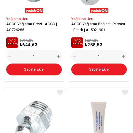
Yağlama Ucu
Yağlama Ucu
AGCO Yağlama Grezi - AGCO |
AGCO Yağlama Bağlantı Parçası
AG726285
- Fendt | AL5021901
₺716,26
₺287,26
%10
%10
₺644,63
₺258,53
i̇ndirim
i̇ndirim
Sepete Ekle
Sepete Ekle