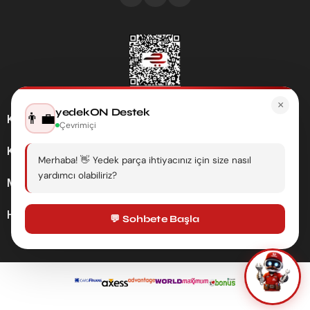
×
yedekON Destek
👨‍💼
Kategoriler
Çevrimiçi
Kurumsal
Merhaba! 👋 Yedek parça ihtiyacınız için size nasıl
yardımcı olabiliriz?
Müşteri Hizmetleri
Hesabım
💬 Sohbete Başla