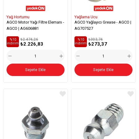
Yağ Hortumu
Yağlama Ucu
AGCO Motor Yağı Filtre Elemanı -
AGCO Yağlayıcı Grease - AGCO |
AGCO | AG606881
AG707527
₺2.474,26
₺303,74
%10
%10
₺2.226,83
₺273,37
i̇ndirim
i̇ndirim
Sepete Ekle
Sepete Ekle