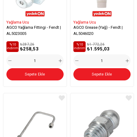
Yağlama Ucu
Yağlama Ucu
AGCO Yağlama Fittingi - Fendt |
AGCO Grease (Yağ) - Fendt |
AL5023005
AL5046020
₺287,26
₺1.772,26
%10
%10
₺258,53
₺1.595,03
i̇ndirim
i̇ndirim
Sepete Ekle
Sepete Ekle