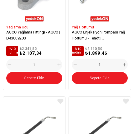
Yağlama Ucu
Yağ Hortumu
AGCO Yağlama Fittingi - AGCO |
AGCO Enjeksiyon Pompası Yağ
D43009200
Hortumu - Fendt |
F100001174430
₺2.341,50
₺2.110,50
%10
%10
₺2.107,34
₺1.899,46
i̇ndirim
i̇ndirim
Sepete Ekle
Sepete Ekle