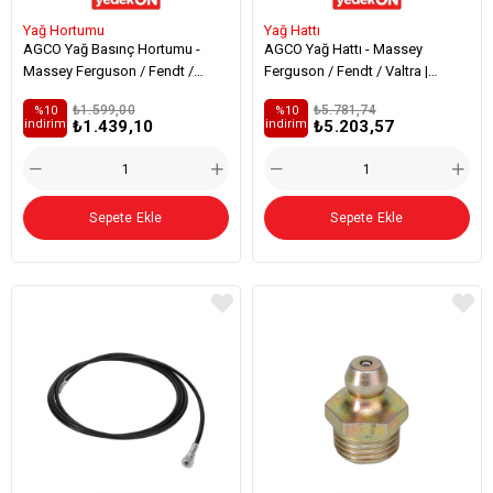
Yağ Hortumu
Yağ Hattı
AGCO Yağ Basınç Hortumu -
AGCO Yağ Hattı - Massey
Massey Ferguson / Fendt /
Ferguson / Fendt / Valtra |
Valtra | ACX2766120
ACX2771760
₺1.599,00
₺5.781,74
%10
%10
₺1.439,10
₺5.203,57
i̇ndirim
i̇ndirim
Sepete Ekle
Sepete Ekle