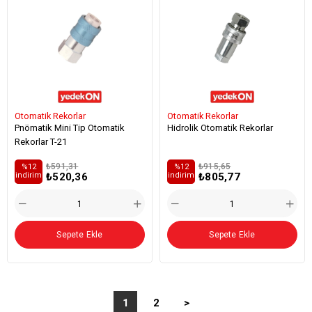
Otomatik Rekorlar
Otomatik Rekorlar
Pnömatik Mini Tip Otomatik
Hidrolik Otomatik Rekorlar
Rekorlar T-21
₺591,31
₺915,65
%12
%12
₺520,36
₺805,77
i̇ndirim
i̇ndirim
Sepete Ekle
Sepete Ekle
1
2
>