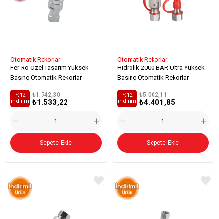
Otomatik Rekorlar
Otomatik Rekorlar
Fer-Ro Özel Tasarım Yüksek
Hidrolik 2000 BAR Ultra Yüksek
Basınç Otomatik Rekorlar
Basınç Otomatik Rekorlar
₺1.742,30
₺5.002,11
%12
%12
₺1.533,22
₺4.401,85
i̇ndirim
i̇ndirim
Sepete Ekle
Sepete Ekle