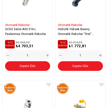
Otomatik Rekorlar
Otomatik Rekorlar
QCSS Serisi AISI 316-L
Hidrolik Yüksek Basınç
Paslanmaz Otomatik Rekorlar
Otomatik Rekorlar “first”
(Kiracılara Özel)
₺5.344,90
₺2.014,55
%12
%12
₺4.703,51
₺1.772,81
i̇ndirim
i̇ndirim
Sepete Ekle
Sepete Ekle