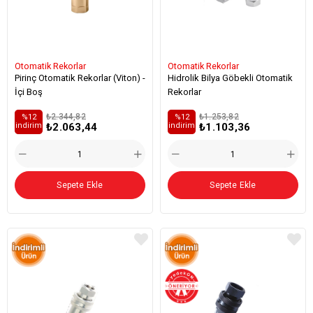
Otomatik Rekorlar
Otomatik Rekorlar
Pirinç Otomatik Rekorlar (Viton) -
Hidrolik Bilya Göbekli Otomatik
İçi Boş
Rekorlar
₺2.344,82
₺1.253,82
%12
%12
₺2.063,44
₺1.103,36
i̇ndirim
i̇ndirim
Sepete Ekle
Sepete Ekle