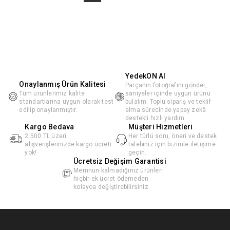
YedekON AI
Onaylanmış Ürün Kalitesi
Parçanın fotoğrafını gönder,
Tüm ürünlerimiz kalite
saniyeler içinde uygun ürünü
standartlarına uygun olarak test
bulalım. Toplu sipariş ve teklif
edilip onaylanmıştır.
alma sürecinde yapay zekâ
destekli hızlı yardım.
Kargo Bedava
Müşteri Hizmetleri
2.500 TL üzeri
Her türlü soru, öneri ve destek
alışverişlerinizde kargo ücreti
talebiniz için bizimle iletişime
yok!
geçin.
Ücretsiz Değişim Garantisi
Memnun kalmadığınız ürünleri
hiçbir ek ücret ödemeden
kolayca değiştirebilirsiniz.