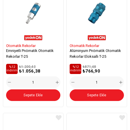
Otomatik Rekorlar
Otomatik Rekorlar
Emniyetli Pnömatik Otomatik
Alüminyum Pnömatik Otomatik
Rekorlar T-25
Rekorlar Eloksallı T-25
₺1.200,43
₺871,48
%12
%12
₺1.056,38
₺766,90
i̇ndirim
i̇ndirim
Sepete Ekle
Sepete Ekle