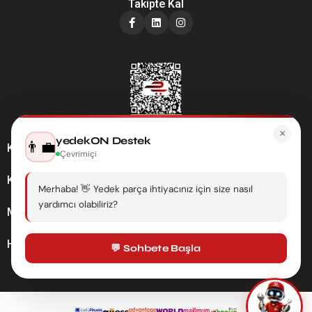
Takipte Kal
×
yedekON Destek
👨‍💼
Kategoriler
Çevrimiçi
Kurumsal
Merhaba! 👋 Yedek parça ihtiyacınız için size nasıl
yardımcı olabiliriz?
Müşteri Hizmetleri
Hesabım
💬 Sohbete Başla