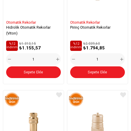
Otomatik Rekorlar
Otomatik Rekorlar
Hidrolik Otomatik Rekorlar
Pirinç Otomatik Rekorlar
(Viton)
₺1.313,15
₺2.039,60
%12
%12
₺1.155,57
₺1.794,85
i̇ndirim
i̇ndirim
Sepete Ekle
Sepete Ekle