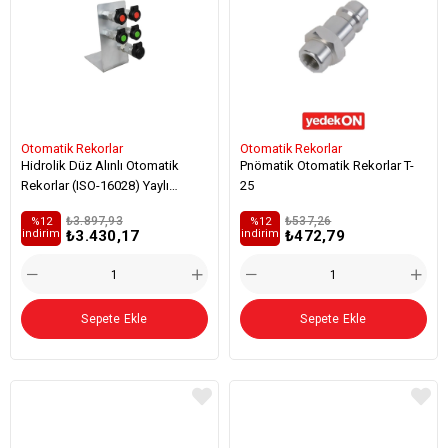
Otomatik Rekorlar
Otomatik Rekorlar
Hidrolik Düz Alınlı Otomatik
Pnömatik Otomatik Rekorlar T-
Rekorlar (ISO-16028) Yaylı
25
Kapaklı - Perde Geçişli -
₺3.897,93
₺537,26
%12
%12
₺3.430,17
₺472,79
i̇ndirim
i̇ndirim
Sepete Ekle
Sepete Ekle