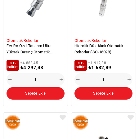
Otomatik Rekorlar
Otomatik Rekorlar
Fer-Ro Özel Tasarım Ultra
Hidrolik Düz Alınlı Otomatik
Yüksek Basınç Otomatik
Rekorlar (ISO-16028)
Rekorlar
₺4.883,45
₺1.912,38
%12
%12
₺4.297,43
₺1.682,89
i̇ndirim
i̇ndirim
Sepete Ekle
Sepete Ekle