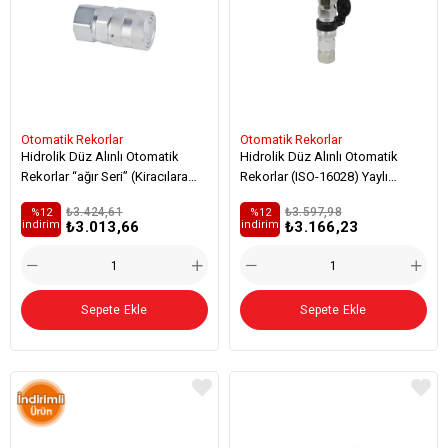
Otomatik Rekorlar
Otomatik Rekorlar
Hidrolik Düz Alınlı Otomatik
Hidrolik Düz Alınlı Otomatik
Rekorlar “ağır Seri” (Kiracılara
Rekorlar (ISO-16028) Yaylı
Özel)
Kapaklı
₺3.424,61
₺3.597,98
%12
%12
₺3.013,66
₺3.166,23
i̇ndirim
i̇ndirim
Sepete Ekle
Sepete Ekle