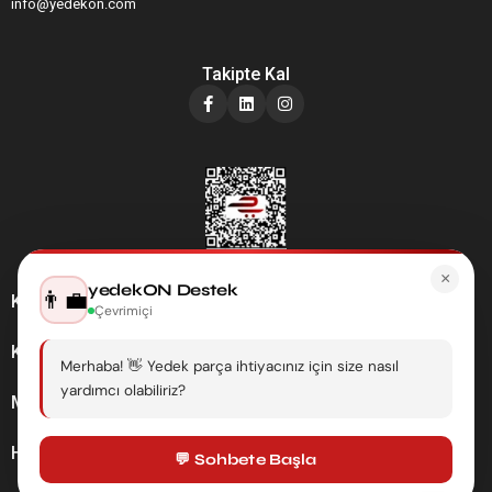
info@yedekon.com
Takipte Kal
×
yedekON Destek
👨‍💼
Kategoriler
Çevrimiçi
Kurumsal
Merhaba! 👋 Yedek parça ihtiyacınız için size nasıl
yardımcı olabiliriz?
Müşteri Hizmetleri
Hesabım
💬 Sohbete Başla