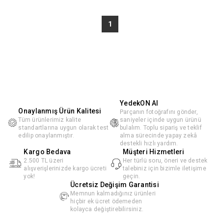
1
YedekON AI
Onaylanmış Ürün Kalitesi
Parçanın fotoğrafını gönder,
Tüm ürünlerimiz kalite
saniyeler içinde uygun ürünü
standartlarına uygun olarak test
bulalım. Toplu sipariş ve teklif
edilip onaylanmıştır.
alma sürecinde yapay zekâ
destekli hızlı yardım.
Kargo Bedava
Müşteri Hizmetleri
2.500 TL üzeri
Her türlü soru, öneri ve destek
alışverişlerinizde kargo ücreti
talebiniz için bizimle iletişime
yok!
geçin.
Ücretsiz Değişim Garantisi
Memnun kalmadığınız ürünleri
hiçbir ek ücret ödemeden
kolayca değiştirebilirsiniz.