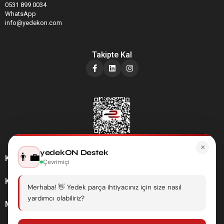
0531 899 0034
WhatsApp
info@yedekon.com
Takipte Kal
×
yedekON Destek
👨‍💼
Kategoriler
Çevrimiçi
Kurumsal
Merhaba! 👋 Yedek parça ihtiyacınız için size nasıl
yardımcı olabiliriz?
Müşteri Hizmetleri