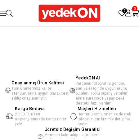
0
0
YedekON AI
Onaylanmış Ürün Kalitesi
Parçanın fotoğrafını gönder,
Tüm ürünlerimiz kalite
saniyeler içinde uygun ürünü
standartlarına uygun olarak test
bulalım. Toplu sipariş ve teklif
edilip onaylanmıştır.
alma sürecinde yapay zekâ
destekli hızlı yardım.
Kargo Bedava
Müşteri Hizmetleri
2.500 TL üzeri
Her türlü soru, öneri ve destek
alışverişlerinizde kargo ücreti
talebiniz için bizimle iletişime
yok!
geçin.
Ücretsiz Değişim Garantisi
Memnun kalmadığınız ürünleri