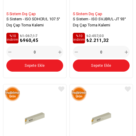
S Sistem Dış Çap
S Sistem Dış Çap
S Sistem - ISO SDHCR/L 107.5°
S Sistem - ISO SVJBR/L-JT 93°
Dış Çap Torna Kalemi
Dış Çap Torna Kalemi
₺1.067,17
₺2.457,03
%10
%10
₺960,45
₺2.211,32
i̇ndirim
i̇ndirim
Sepete Ekle
Sepete Ekle