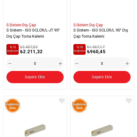
S Sistem Dış Çap
S Sistem Dış Çap
S Sistem - ISO SCLCR/L-JT 95°
S Sistem - ISO SCLCR/L 95° Dış
Dış Çap Torna Kalemi
Çap Torna Kalemi
₺2.457,03
₺1.067,17
%10
%10
₺2.211,32
₺960,45
i̇ndirim
i̇ndirim
Sepete Ekle
Sepete Ekle