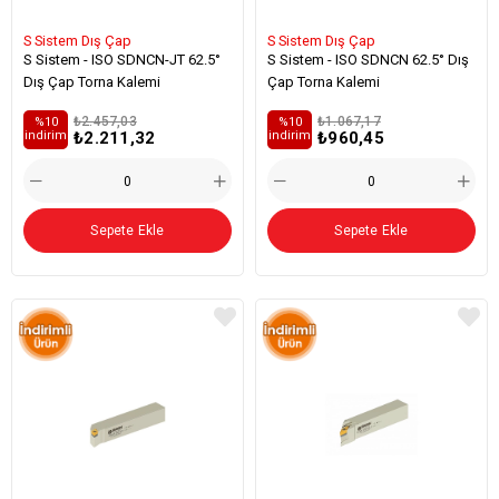
S Sistem Dış Çap
S Sistem Dış Çap
S Sistem - ISO SDNCN-JT 62.5°
S Sistem - ISO SDNCN 62.5° Dış
Dış Çap Torna Kalemi
Çap Torna Kalemi
₺2.457,03
₺1.067,17
%10
%10
₺2.211,32
₺960,45
i̇ndirim
i̇ndirim
Sepete Ekle
Sepete Ekle