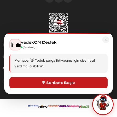
×
yedekON Destek
👨‍💼
Kategoriler
Çevrimiçi
Kurumsal
Merhaba! 👋 Yedek parça ihtiyacınız için size nasıl
yardımcı olabiliriz?
Müşteri Hizmetleri
Hesabım
💬 Sohbete Başla