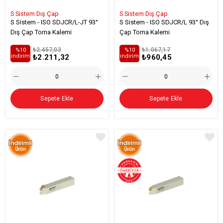
S Sistem Dış Çap
S Sistem Dış Çap
S Sistem - ISO SDJCR/L-JT 93°
S Sistem - ISO SDJCR/L 93° Dış
Dış Çap Torna Kalemi
Çap Torna Kalemi
₺2.457,03
₺1.067,17
%10
%10
₺2.211,32
₺960,45
i̇ndirim
i̇ndirim
Sepete Ekle
Sepete Ekle