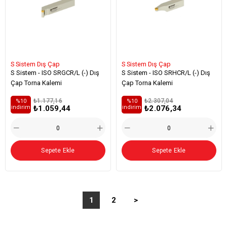
S Sistem Dış Çap
S Sistem Dış Çap
S Sistem - ISO SRGCR/L (-) Dış
S Sistem - ISO SRHCR/L (-) Dış
Çap Torna Kalemi
Çap Torna Kalemi
₺1.177,16
₺2.307,04
%10
%10
₺1.059,44
₺2.076,34
i̇ndirim
i̇ndirim
Sepete Ekle
Sepete Ekle
1
2
>