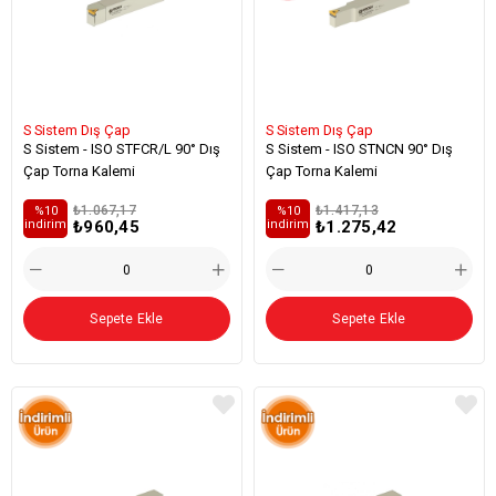
S Sistem Dış Çap
S Sistem Dış Çap
S Sistem - ISO STFCR/L 90° Dış
S Sistem - ISO STNCN 90° Dış
Çap Torna Kalemi
Çap Torna Kalemi
₺1.067,17
₺1.417,13
%10
%10
₺960,45
₺1.275,42
i̇ndirim
i̇ndirim
Sepete Ekle
Sepete Ekle