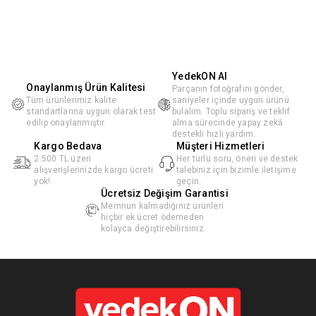
YedekON AI
Onaylanmış Ürün Kalitesi
Parçanın fotoğrafını gönder,
Tüm ürünlerimiz kalite
saniyeler içinde uygun ürünü
standartlarına uygun olarak test
bulalım. Toplu sipariş ve teklif
edilip onaylanmıştır.
alma sürecinde yapay zekâ
destekli hızlı yardım.
Kargo Bedava
Müşteri Hizmetleri
2.500 TL üzeri
Her türlü soru, öneri ve destek
alışverişlerinizde kargo ücreti
talebiniz için bizimle iletişime
yok!
geçin.
Ücretsiz Değişim Garantisi
Memnun kalmadığınız ürünleri
hiçbir ek ücret ödemeden
kolayca değiştirebilirsiniz.