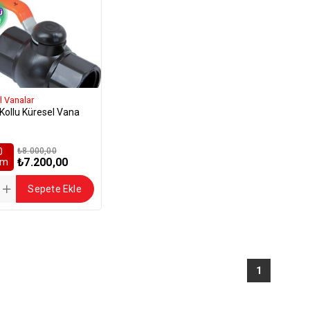
l Vanalar
Kollu Küresel Vana
0
₺8.000,00
₺7.200,00
rim
Sepete Ekle
1