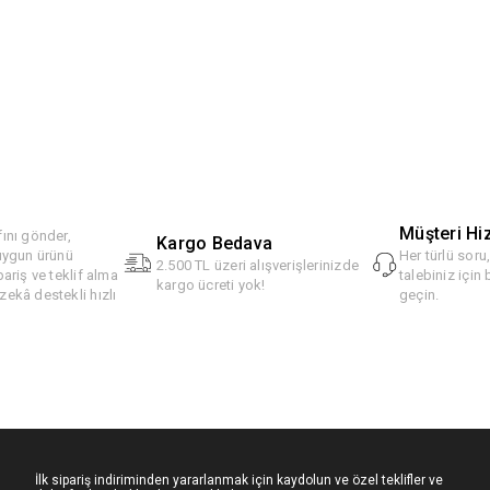
Müşteri Hi
ını gönder,
Kargo Bedava
 uygun ürünü
Her türlü soru
2.500 TL üzeri alışverişlerinizde
pariş ve teklif alma
talebiniz için 
kargo ücreti yok!
ekâ destekli hızlı
geçin.
İlk sipariş indiriminden yararlanmak için kaydolun ve özel teklifler ve