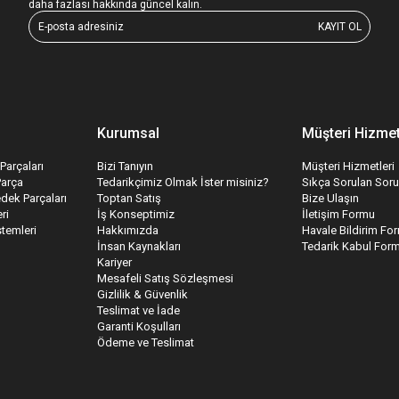
daha fazlası hakkında güncel kalın.
KAYIT OL
Kurumsal
Müşteri Hizmet
Parçaları
Bizi Tanıyın
Müşteri Hizmetleri
Parça
Tedarikçimiz Olmak İster misiniz?
Sıkça Sorulan Soru
edek Parçaları
Toptan Satış
Bize Ulaşın
ri
İş Konseptimiz
İletişim Formu
temleri
Hakkımızda
Havale Bildirim Fo
İnsan Kaynakları
Tedarik Kabul For
Kariyer
Mesafeli Satış Sözleşmesi
Gizlilik & Güvenlik
Teslimat ve İade
Garanti Koşulları
Ödeme ve Teslimat