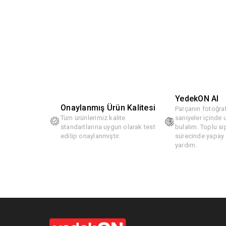
YedekON AI
Onaylanmış Ürün Kalitesi
Parçanın fotoğraf
Tüm ürünlerimiz kalite
saniyeler içinde
standartlarına uygun olarak test
bulalım. Toplu si
edilip onaylanmıştır.
sürecinde yapay z
yardım.