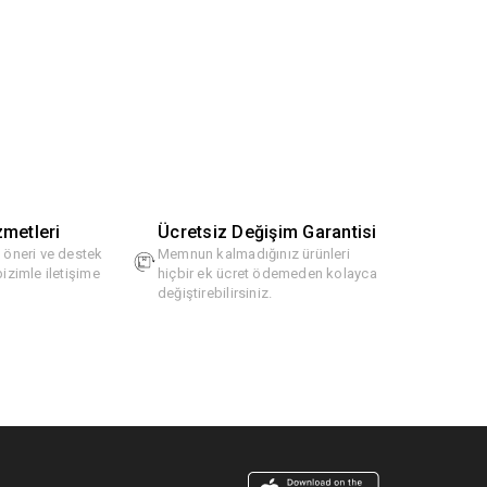
zmetleri
Ücretsiz Değişim Garantisi
, öneri ve destek
Memnun kalmadığınız ürünleri
bizimle iletişime
hiçbir ek ücret ödemeden kolayca
değiştirebilirsiniz.