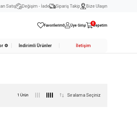
an Satış
Değişim - İade
Sipariş Takip
Bize Ulaşın
0
Favorilerim
0
Üye Girişi
Sepetim
r ⚙️
İndirimli Ürünler
İletişim
1 Ürün