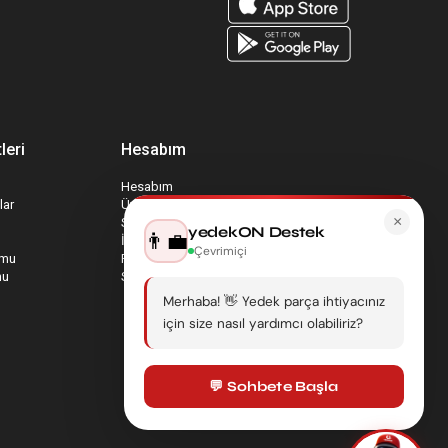
leri
Hesabım
Hesabım
lar
Üyelik Bilgilerim
×
Sepetim
yedekON Destek
👨‍💼
İade Taleplerim
Çevrimiçi
rmu
Favori Ürünlerim
mu
Sipariş Takip
Merhaba! 👋 Yedek parça ihtiyacınız
için size nasıl yardımcı olabiliriz?
💬 Sohbete Başla