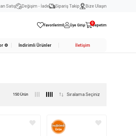
an Satış
Değişim - İade
Sipariş Takip
Bize Ulaşın
0
Favorilerim
0
Üye Girişi
Sepetim
r ⚙️
İndirimli Ürünler
İletişim
150 Ürün