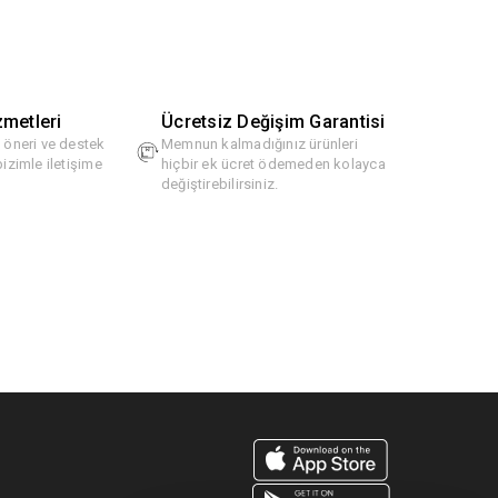
zmetleri
Ücretsiz Değişim Garantisi
, öneri ve destek
Memnun kalmadığınız ürünleri
bizimle iletişime
hiçbir ek ücret ödemeden kolayca
değiştirebilirsiniz.