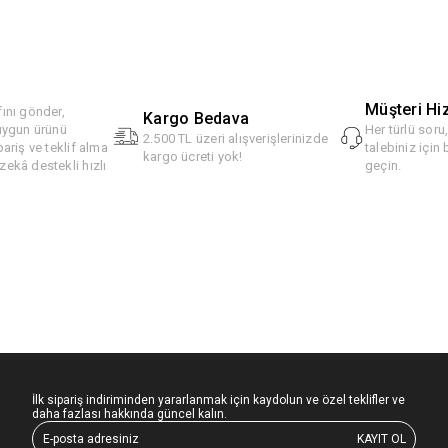
Müşteri Hi
ını gönder,
Kargo Bedava
 uygun ürünü
Her türlü soru
2.500 TL üzeri alışverişlerinizde
pariş ve teklif alma
talebiniz için 
kargo ücreti yok!
ekâ destekli hızlı
geçin.
İlk sipariş indiriminden yararlanmak için kaydolun ve özel teklifler ve
daha fazlası hakkında güncel kalın.
KAYIT OL