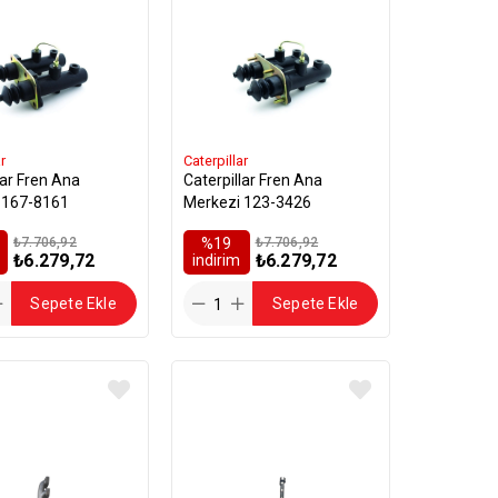
r
Caterpillar
lar Fren Ana
Caterpillar Fren Ana
 167-8161
Merkezi 123-3426
₺7.706,92
%19
₺7.706,92
₺6.279,72
₺6.279,72
i̇ndirim
Sepete Ekle
Sepete Ekle