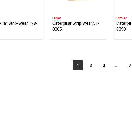
Diğer
Pimler
illar Strip-wear 178-
Caterpillar Strip-wear 5T-
Caterpil
8365
9090
1
2
3
...
7