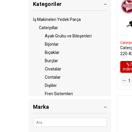
Kategoriler
İş Makineleri Yedek Parça
Caterpillar
Ayak Grubu ve Bileşenleri
Caterpi
Bijonlar
Caterp
Bıçaklar
220-8
Burçlar
%7
i̇ndi
Civatalar
Contalar
Dişliler
Fren Sistemleri
Diğer
Marka
Filtreler
Hortumlar
Kaplinler