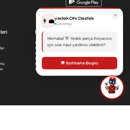
×
yedekON Destek
👨‍💼
Çevrimiçi
leri
Hesabım
Merhaba! 👋 Yedek parça ihtiyacınız
Hesabım
için size nasıl yardımcı olabiliriz?
lar
Üyelik Bilgilerim
Sepetim
İade Taleplerim
💬 Sohbete Başla
rmu
Favori Ürünlerim
mu
Sipariş Takip