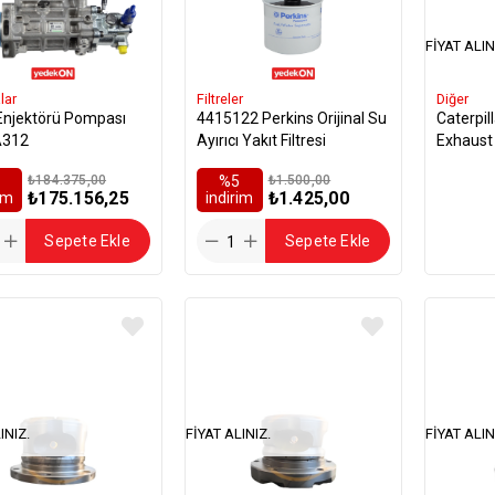
FIYAT ALIN
lar
Filtreler
Diğer
 Enjektörü Pompası
4415122 Perkins Orijinal Su
Caterpil
A312
Ayırıcı Yakıt Filtresi
Exhaust
8709
₺184.375,00
%5
₺1.500,00
₺175.156,25
₺1.425,00
rim
i̇ndirim
Sepete Ekle
Sepete Ekle
INIZ.
FIYAT ALINIZ.
FIYAT ALIN