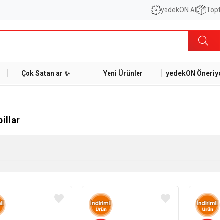
yedekON AI
Topt
Çok Satanlar ✨
Yeni Ürünler
yedekON Öneriyo
illar