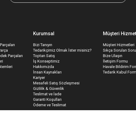
Kurumsal
Müşteri Hizmet
Parçaları
Bizi Tanıyın
Müşteri Hizmetleri
Parça
Tedarikçimiz Olmak İster misiniz?
Sıkça Sorulan Soru
edek Parçaları
Toptan Satış
Bize Ulaşın
ri
İş Konseptimiz
İletişim Formu
temleri
Hakkımızda
Havale Bildirim Fo
İnsan Kaynakları
Tedarik Kabul For
Kariyer
Mesafeli Satış Sözleşmesi
Gizlilik & Güvenlik
Teslimat ve İade
Garanti Koşulları
Ödeme ve Teslimat