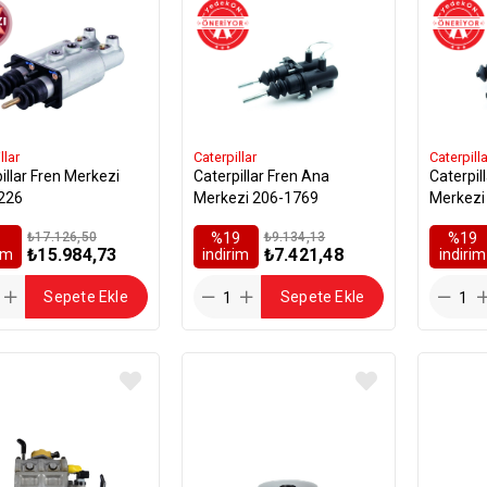
llar
Caterpillar
Caterpilla
illar Fren Merkezi
Caterpillar Fren Ana
Caterpil
226
Merkezi 206-1769
Merkezi
₺17.126,50
%19
₺9.134,13
%19
₺15.984,73
₺7.421,48
rim
i̇ndirim
i̇ndirim
Sepete Ekle
Sepete Ekle