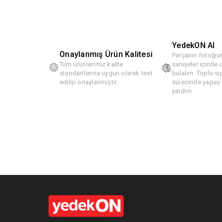
YedekON AI
Onaylanmış Ürün Kalitesi
Parçanın fotoğraf
Tüm ürünlerimiz kalite
saniyeler içinde
standartlarına uygun olarak test
bulalım. Toplu si
edilip onaylanmıştır.
sürecinde yapay z
yardım.