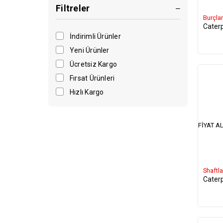
Komatsu
Filtreler
Burçlar
Mastaş
Caterp
Sumitomo
İndirimli Ürünler
Manitou
Yeni Ürünler
İmalat
Ücretsiz Kargo
Terex
Fırsat Ürünleri
Esco
Hızlı Kargo
Mst
Çukurova
FIYAT AL
Shaftla
Caterp