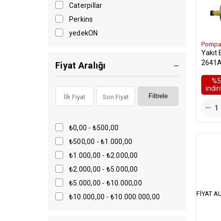
Kasnaklar
Caterpillar
Pompalar
Perkins
Plakalar
yedekON
Pompa
Palet Sistemleri
Yakıt
Plate
2641
Fiyat Aralığı
Pistonlar
%5
Sekmanlar
i̇ndi
Filtrele
Shaftlar
Süzgeçler
₺0,00 - ₺500,00
Tırnaklar
₺500,00 - ₺1.000,00
Pimler
₺1.000,00 - ₺2.000,00
Jcb
₺2.000,00 - ₺5.000,00
Hidromek
₺5.000,00 - ₺10.000,00
Hitachi
FIYAT AL
₺10.000,00 - ₺10.000.000,00
Volvo
Liebherr