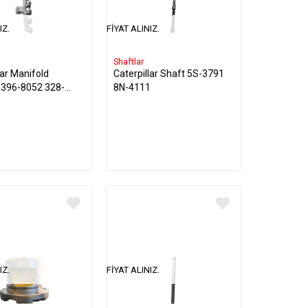
IZ.
FIYAT ALINIZ.
Shaftlar
lar Manifold
Caterpillar Shaft 5S-3791
 396-8052 328-
8N-4111
IZ.
FIYAT ALINIZ.