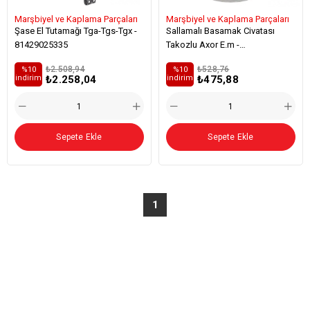
Marşbiyel ve Kaplama Parçaları
Marşbiyel ve Kaplama Parçaları
Şase El Tutamağı Tga-Tgs-Tgx -
Sallamalı Basamak Civatası
81429025335
Takozlu Axor E.m -
A9416600018
₺2.508,94
₺528,76
%10
%10
₺2.258,04
₺475,88
i̇ndirim
i̇ndirim
Sepete Ekle
Sepete Ekle
1