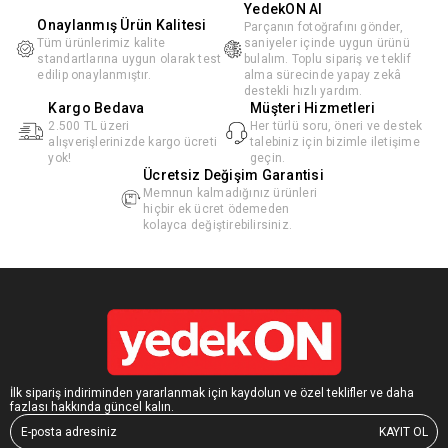
YedekON AI
Onaylanmış Ürün Kalitesi
Parçanın fotoğrafını gönder,
Tüm ürünlerimiz kalite
saniyeler içinde uygun ürünü
standartlarına uygun olarak test
bulalım. Toplu sipariş ve teklif
edilip onaylanmıştır.
alma sürecinde yapay zekâ
destekli hızlı yardım.
Kargo Bedava
Müşteri Hizmetleri
2.500 TL üzeri
Her türlü soru, öneri ve destek
alışverişlerinizde kargo ücreti
talebiniz için bizimle iletişime
yok!
geçin.
Ücretsiz Değişim Garantisi
Memnun kalmadığınız ürünleri
hiçbir ek ücret ödemeden
kolayca değiştirebilirsiniz.
İlk sipariş indiriminden yararlanmak için kaydolun ve özel teklifler ve daha
fazlası hakkında güncel kalın.
KAYIT OL