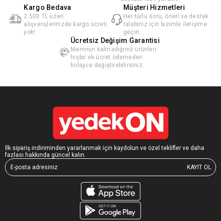
Kargo Bedava
Müşteri Hizmetleri
2.500 TL üzeri
Her türlü soru, öneri ve destek
alışverişlerinizde kargo ücreti
talebiniz için bizimle iletişime
yok!
geçin.
Ücretsiz Değişim Garantisi
Memnun kalmadığınız ürünleri
hiçbir ek ücret ödemeden
kolayca değiştirebilirsiniz.
İlk sipariş indiriminden yararlanmak için kaydolun ve özel teklifler ve daha
fazlası hakkında güncel kalın.
KAYIT OL