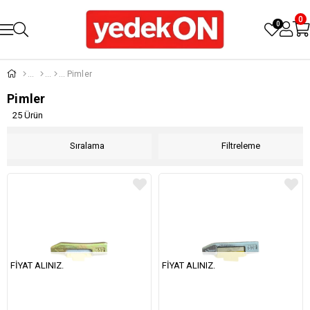
0
0
Pimler
Pimler
25 Ürün
Sıralama
Filtreleme
FIYAT ALINIZ.
FIYAT ALINIZ.