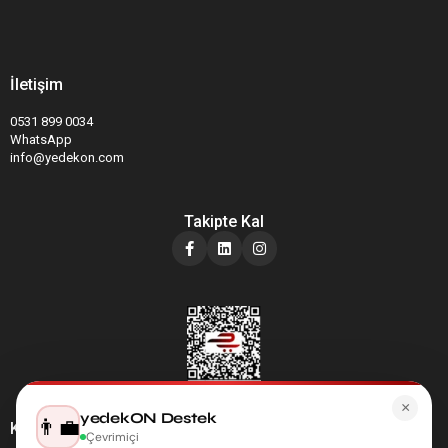
İletişim
0531 899 0034
WhatsApp
info@yedekon.com
Takipte Kal
×
yedekON Destek
👨‍💼
Kategoriler
Çevrimiçi