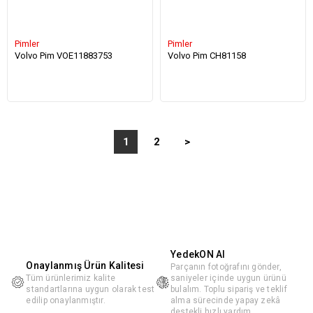
Pimler
Pimler
Volvo Pim VOE11883753
Volvo Pim CH81158
1
2
>
YedekON AI
Onaylanmış Ürün Kalitesi
Parçanın fotoğrafını gönder,
Tüm ürünlerimiz kalite
saniyeler içinde uygun ürünü
standartlarına uygun olarak test
bulalım. Toplu sipariş ve teklif
edilip onaylanmıştır.
alma sürecinde yapay zekâ
destekli hızlı yardım.