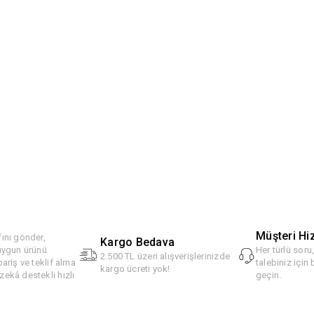
Müşteri Hi
ını gönder,
Kargo Bedava
 uygun ürünü
Her türlü soru
2.500 TL üzeri alışverişlerinizde
pariş ve teklif alma
talebiniz için 
kargo ücreti yok!
ekâ destekli hızlı
geçin.