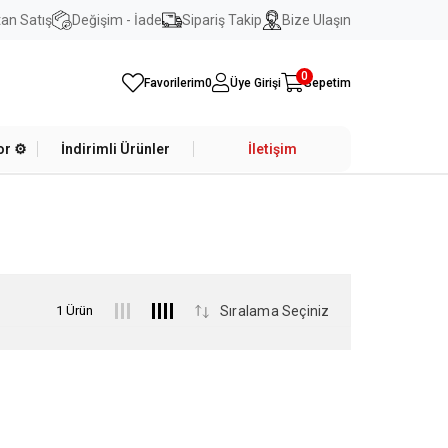
an Satış
Değişim - İade
Sipariş Takip
Bize Ulaşın
0
Favorilerim
0
Üye Girişi
Sepetim
r ⚙️
İndirimli Ürünler
İletişim
1 Ürün