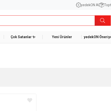
yedekON AI
Topt
Çok Satanlar ✨
Yeni Ürünler
yedekON Öneriyo