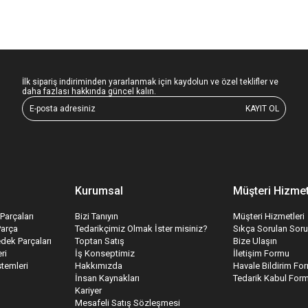
İlk sipariş indiriminden yararlanmak için kaydolun ve özel teklifler ve
daha fazlası hakkında güncel kalın.
KAYIT OL
Kurumsal
Müşteri Hizmet
Parçaları
Bizi Tanıyın
Müşteri Hizmetleri
Parça
Tedarikçimiz Olmak İster misiniz?
Sıkça Sorulan Soru
edek Parçaları
Toptan Satış
Bize Ulaşın
ri
İş Konseptimiz
İletişim Formu
temleri
Hakkımızda
Havale Bildirim Fo
İnsan Kaynakları
Tedarik Kabul For
Kariyer
Mesafeli Satış Sözleşmesi