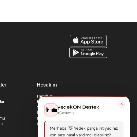
leri
Hesabım
Hesabım
lar
Üyelik Bilgilerim
×
yedekON Destek
Sepetim
👨‍💼
İade Taleplerim
Çevrimiçi
rmu
Favori Ürünlerim
mu
Sipariş Takip
Merhaba! 👋 Yedek parça ihtiyacınız
için size nasıl yardımcı olabiliriz?