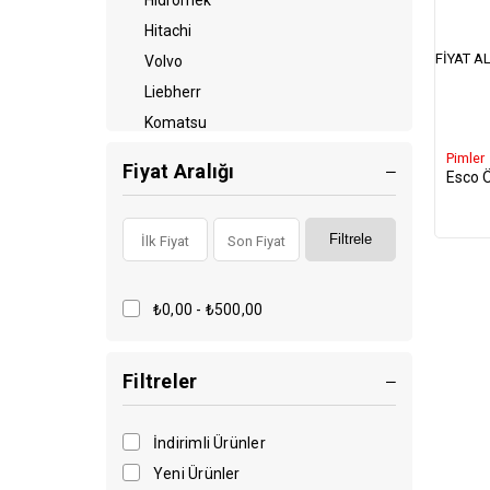
Hidromek
Hitachi
FIYAT AL
Volvo
Liebherr
Komatsu
Mastaş
Pimler
Fiyat Aralığı
Esco Ö
Sumitomo
Manitou
Filtrele
İmalat
Terex
Mst
₺0,00 - ₺500,00
Çukurova
Filtreler
İndirimli Ürünler
Yeni Ürünler