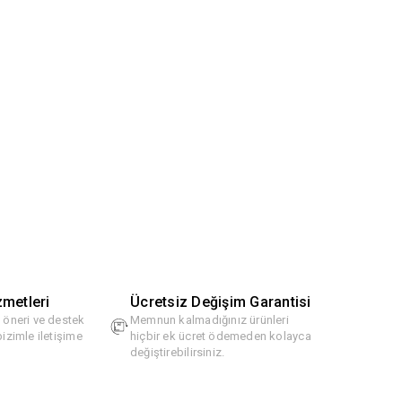
zmetleri
Ücretsiz Değişim Garantisi
, öneri ve destek
Memnun kalmadığınız ürünleri
bizimle iletişime
hiçbir ek ücret ödemeden kolayca
değiştirebilirsiniz.