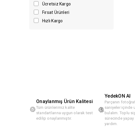
Ücretsiz Kargo
Fırsat Ürünleri
Hızlı Kargo
YedekON AI
Onaylanmış Ürün Kalitesi
Parçanın fotoğraf
Tüm ürünlerimiz kalite
saniyeler içinde
standartlarına uygun olarak test
bulalım. Toplu si
edilip onaylanmıştır.
sürecinde yapay z
yardım.