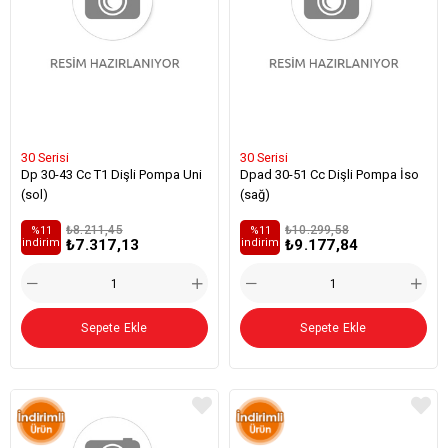
30 Serisi
30 Serisi
Dp 30-43 Cc T1 Dişli Pompa Uni
Dpad 30-51 Cc Dişli Pompa İso
(sol)
(sağ)
₺8.211,45
₺10.299,58
%11
%11
₺7.317,13
₺9.177,84
i̇ndirim
i̇ndirim
Sepete Ekle
Sepete Ekle