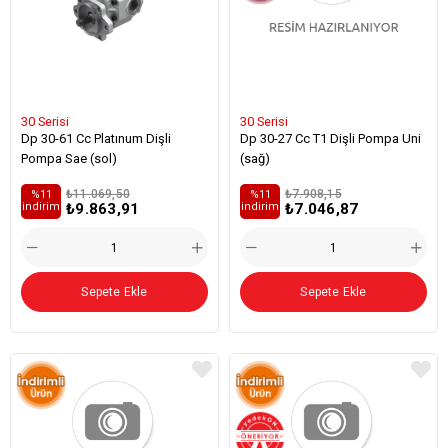
30 Serisi
30 Serisi
Dp 30-61 Cc Platınum Dişli
Dp 30-27 Cc T1 Dişli Pompa Uni
Pompa Sae (sol)
(sağ)
₺11.069,50
₺7.908,15
%11
%11
₺9.863,91
₺7.046,87
i̇ndirim
i̇ndirim
Sepete Ekle
Sepete Ekle