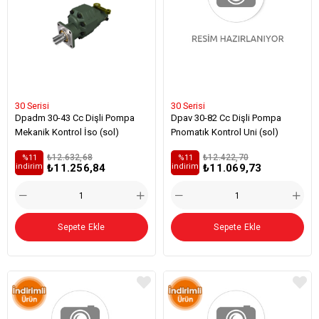
30 Serisi
30 Serisi
Dpadm 30-43 Cc Dişli Pompa
Dpav 30-82 Cc Dişli Pompa
Mekanik Kontrol İso (sol)
Pnomatık Kontrol Uni (sol)
₺12.632,68
₺12.422,70
%11
%11
₺11.256,84
₺11.069,73
i̇ndirim
i̇ndirim
Sepete Ekle
Sepete Ekle