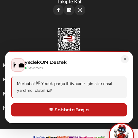
Takipte Kal
×
yedekON Destek
👨‍💼
Kategoriler
Çevrimiçi
Kurumsal
Merhaba! 👋 Yedek parça ihtiyacınız için size nasıl
yardımcı olabiliriz?
Müşteri Hizmetleri
Hesabım
💬 Sohbete Başla