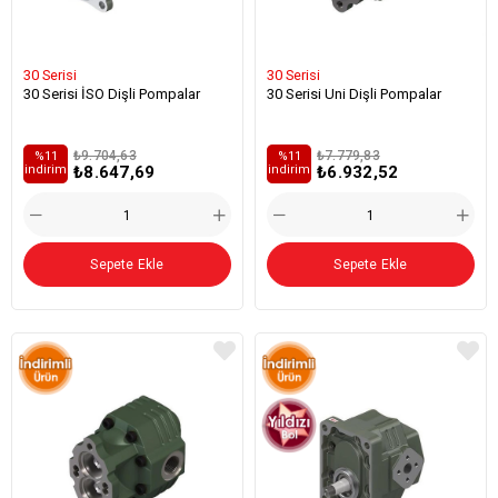
30 Serisi
30 Serisi
30 Serisi İSO Dişli Pompalar
30 Serisi Uni Dişli Pompalar
₺9.704,63
₺7.779,83
%11
%11
₺8.647,69
₺6.932,52
i̇ndirim
i̇ndirim
Sepete Ekle
Sepete Ekle