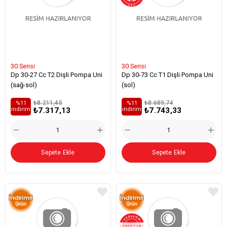
30 Serisi
30 Serisi
Dp 30-27 Cc T2 Dişli Pompa Uni
Dp 30-73 Cc T1 Dişli Pompa Uni
(sağ-sol)
(sol)
₺8.211,45
₺8.689,74
%11
%11
₺7.317,13
₺7.743,33
i̇ndirim
i̇ndirim
Sepete Ekle
Sepete Ekle