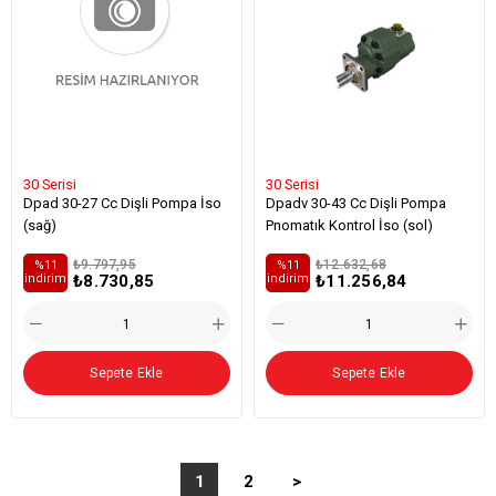
30 Serisi
30 Serisi
Dpad 30-27 Cc Dişli Pompa İso
Dpadv 30-43 Cc Dişli Pompa
(sağ)
Pnomatık Kontrol İso (sol)
₺9.797,95
₺12.632,68
%11
%11
₺8.730,85
₺11.256,84
i̇ndirim
i̇ndirim
Sepete Ekle
Sepete Ekle
1
2
>