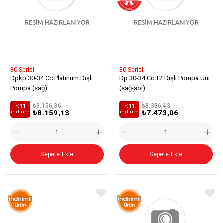
30 Serisi
30 Serisi
Dpkp 30-34 Cc Platınum Dişli
Dp 30-34 Cc T2 Dişli Pompa Uni
Pompa (sağ)
(sağ-sol)
₺9.156,36
₺8.386,43
%11
%11
₺8.159,13
₺7.473,06
i̇ndirim
i̇ndirim
Sepete Ekle
Sepete Ekle