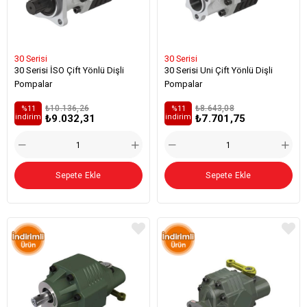
30 Serisi
30 Serisi
30 Serisi İSO Çift Yönlü Dişli
30 Serisi Uni Çift Yönlü Dişli
Pompalar
Pompalar
₺10.136,26
₺8.643,08
%11
%11
₺9.032,31
₺7.701,75
i̇ndirim
i̇ndirim
Sepete Ekle
Sepete Ekle