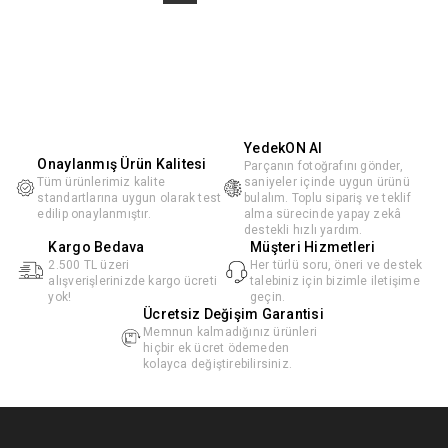
YedekON AI
Onaylanmış Ürün Kalitesi
Parçanın fotoğrafını gönder,
Tüm ürünlerimiz kalite
saniyeler içinde uygun ürünü
standartlarına uygun olarak test
bulalım. Toplu sipariş ve teklif
edilip onaylanmıştır.
alma sürecinde yapay zekâ
destekli hızlı yardım.
Kargo Bedava
Müşteri Hizmetleri
2.500 TL üzeri
Her türlü soru, öneri ve destek
alışverişlerinizde kargo ücreti
talebiniz için bizimle iletişime
yok!
geçin.
Ücretsiz Değişim Garantisi
Memnun kalmadığınız ürünleri
hiçbir ek ücret ödemeden
kolayca değiştirebilirsiniz.