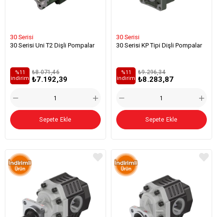
30 Serisi
30 Serisi
30 Serisi Uni T2 Dişli Pompalar
30 Serisi KP Tipi Dişli Pompalar
₺8.071,46
₺9.296,34
%11
%11
₺7.192,39
₺8.283,87
i̇ndirim
i̇ndirim
Sepete Ekle
Sepete Ekle