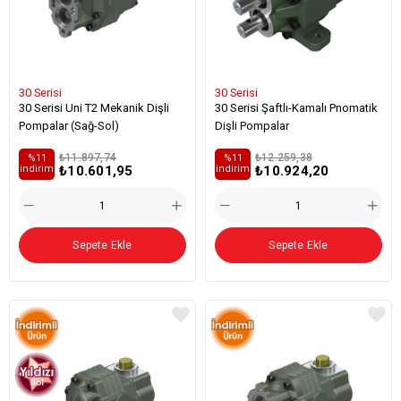
30 Serisi
30 Serisi
30 Serisi Uni T2 Mekanik Dişli
30 Serisi Şaftlı-Kamalı Pnomatik
Pompalar (Sağ-Sol)
Dişli Pompalar
₺11.897,74
₺12.259,38
%11
%11
₺10.601,95
₺10.924,20
i̇ndirim
i̇ndirim
Sepete Ekle
Sepete Ekle