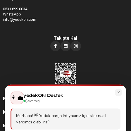
0531 899 0034
WhatsApp
info@yedekon.com
Takipte Kal
×
yedekON Destek
👨‍💼
Kategoriler
Çevrimiçi
Kurumsal
Merhaba! 👋 Yedek parça ihtiyacınız için size nasıl
yardımcı olabiliriz?
Müşteri Hizmetleri