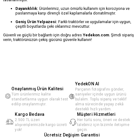
Dayanıklılık:
Ürünlerimiz, uzun ömürlü kullanım için korozyona ve
paslanmaya karşı dirençli özel kaplamalarla donatılmıştır.
Geniş Ürün Yelpazesi:
Farklı traktörler ve uygulamalar için uygun,
çeşitli boyutlarda çeki oklarımız mevcuttur.
Güvenli ve güçlü bir bağlantı için doğru adres
Yedekon.com
. Şimdi sipariş
verin, traktörünüzün çekiş gücünü güvenle kullanın!
YedekON AI
Onaylanmış Ürün Kalitesi
Parçanın fotoğrafını gönder,
Tüm ürünlerimiz kalite
saniyeler içinde uygun ürünü
standartlarına uygun olarak test
bulalım. Toplu sipariş ve teklif
edilip onaylanmıştır.
alma sürecinde yapay zekâ
destekli hızlı yardım.
Kargo Bedava
Müşteri Hizmetleri
2.500 TL üzeri
Her türlü soru, öneri ve destek
alışverişlerinizde kargo ücreti
talebiniz için bizimle iletişime
yok!
geçin.
Ücretsiz Değişim Garantisi