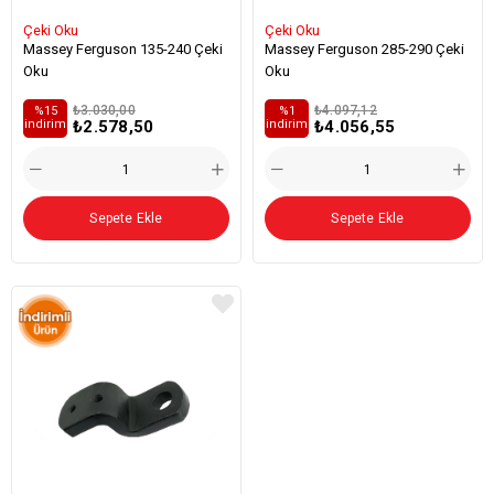
Çeki Oku
Çeki Oku
Massey Ferguson 135-240 Çeki
Massey Ferguson 285-290 Çeki
Oku
Oku
₺3.030,00
₺4.097,12
%15
%1
₺2.578,50
₺4.056,55
i̇ndirim
i̇ndirim
Sepete Ekle
Sepete Ekle