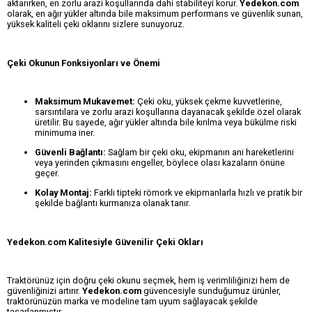
aktarırken, en zorlu arazi koşullarında dahi stabiliteyi korur.
Yedekon.com
olarak, en ağır yükler altında bile maksimum performans ve güvenlik sunan,
yüksek kaliteli çeki oklarını sizlere sunuyoruz.
Çeki Okunun Fonksiyonları ve Önemi
Maksimum Mukavemet:
Çeki oku, yüksek çekme kuvvetlerine,
sarsıntılara ve zorlu arazi koşullarına dayanacak şekilde özel olarak
üretilir. Bu sayede, ağır yükler altında bile kırılma veya bükülme riski
minimuma iner.
Güvenli Bağlantı:
Sağlam bir çeki oku, ekipmanın ani hareketlerini
veya yerinden çıkmasını engeller, böylece olası kazaların önüne
geçer.
Kolay Montaj:
Farklı tipteki römork ve ekipmanlarla hızlı ve pratik bir
şekilde bağlantı kurmanıza olanak tanır.
Yedekon.com Kalitesiyle Güvenilir Çeki Okları
Traktörünüz için doğru çeki okunu seçmek, hem iş verimliliğinizi hem de
güvenliğinizi artırır.
Yedekon.com
güvencesiyle sunduğumuz ürünler,
traktörünüzün marka ve modeline tam uyum sağlayacak şekilde
tasarlanmıştır.