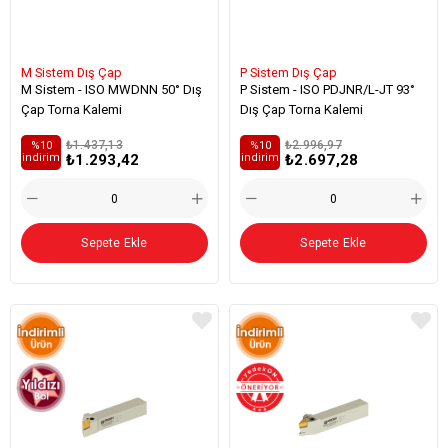
M Sistem Dış Çap
P Sistem Dış Çap
M Sistem - ISO MWDNN 50° Dış
P Sistem - ISO PDJNR/L-JT 93°
Çap Torna Kalemi
Dış Çap Torna Kalemi
₺1.437,13
₺2.996,97
%10
%10
₺1.293,42
₺2.697,28
i̇ndirim
i̇ndirim
Sepete Ekle
Sepete Ekle