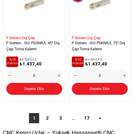
P Sistem Dış Çap
P Sistem Dış Çap
P Sistem - ISO PSSNR/L 45° Dış
P Sistem - ISO PSKNR/L 75° Dış
Çap Torna Kalemi
Çap Torna Kalemi
₺1.597,11
₺1.597,11
%10
%10
₺1.437,40
₺1.437,40
i̇ndirim
i̇ndirim
Sepete Ekle
Sepete Ekle
1
2
3
...
17
>
CNC Kesici Uçlar – Yüksek Hassasiyetli CNC