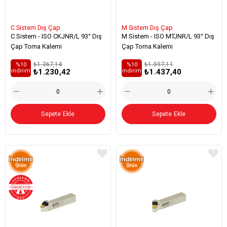
C Sistem Dış Çap
M Sistem Dış Çap
C Sistem - ISO CKJNR/L 93° Dış
M Sistem - ISO MTJNR/L 93° Dış
Çap Torna Kalemi
Çap Torna Kalemi
₺1.367,14
₺1.597,11
%10
%10
₺1.230,42
₺1.437,40
i̇ndirim
i̇ndirim
Sepete Ekle
Sepete Ekle