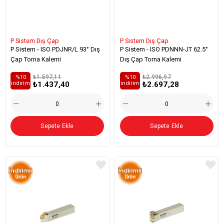
P Sistem Dış Çap
P Sistem Dış Çap
P Sistem - ISO PDJNR/L 93° Dış
P Sistem - ISO PDNNN-JT 62.5°
Çap Torna Kalemi
Dış Çap Torna Kalemi
₺1.597,11
₺2.996,97
%10
%10
₺1.437,40
₺2.697,28
i̇ndirim
i̇ndirim
Sepete Ekle
Sepete Ekle