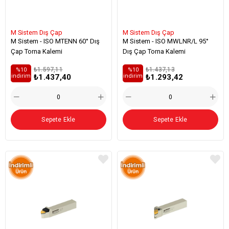
M Sistem Dış Çap
M Sistem Dış Çap
M Sistem - ISO MTENN 60° Dış
M Sistem - ISO MWLNR/L 95°
Çap Torna Kalemi
Dış Çap Torna Kalemi
₺1.597,11
₺1.437,13
%10
%10
₺1.437,40
₺1.293,42
i̇ndirim
i̇ndirim
Sepete Ekle
Sepete Ekle