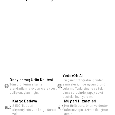
YedekON AI
Onaylanmış Ürün Kalitesi
Parçanın fotoğrafını gönder,
Tüm ürünlerimiz kalite
saniyeler içinde uygun ürünü
standartlarına uygun olarak test
bulalım. Toplu sipariş ve teklif
edilip onaylanmıştır.
alma sürecinde yapay zekâ
destekli hızlı yardım.
Kargo Bedava
Müşteri Hizmetleri
2.500 TL üzeri
Her türlü soru, öneri ve destek
alışverişlerinizde kargo ücreti
talebiniz için bizimle iletişime
yok!
geçin.