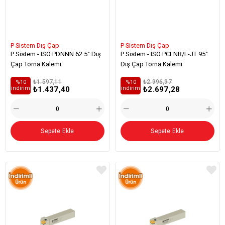
P Sistem Dış Çap
P Sistem Dış Çap
P Sistem - ISO PDNNN 62.5° Dış
P Sistem - ISO PCLNR/L-JT 95°
Çap Torna Kalemi
Dış Çap Torna Kalemi
₺1.597,11
₺2.996,97
%10
%10
₺1.437,40
₺2.697,28
i̇ndirim
i̇ndirim
Sepete Ekle
Sepete Ekle