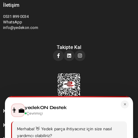
İletişim
0531 899 0034
WhatsApp
info@yedekon.com
Takipte Kal
×
yedekON Destek
👨‍💼
Kategoriler
Çevrimiçi
Kurumsal
Merhaba! 👋 Yedek parça ihtiyacınız için size nasıl
yardımcı olabiliriz?