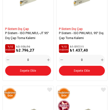
P Sistem Dış Çap
P Sistem Dış Çap
P Sistem - ISO PWLNR/L-JT 95°
P Sistem - ISO PWLNR/L 95° Dış
Dış Çap Torna Kalemi
Çap Torna Kalemi
₺3.106,96
₺1.597,11
%10
%10
₺2.796,27
₺1.437,40
i̇ndirim
i̇ndirim
Sepete Ekle
Sepete Ekle