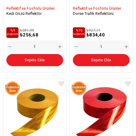
Reflektif ve Fosforlu Ürünler
Reflektif ve Fosforlu Ürünler
Kedi Gözü Reflektör
Dorse Trafik Reflektörü
₺281,99
₺927,11
%9
%10
₺256,68
₺834,40
i̇ndirim
i̇ndirim
Sepete Ekle
Sepete Ekle