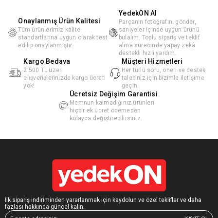
YedekON AI
Onaylanmış Ürün Kalitesi
Parçanın fotoğrafını gönder,
Tüm ürünlerimiz kalite
saniyeler içinde uygun ürünü
standartlarına uygun olarak test
bulalım. Toplu sipariş ve teklif
edilip onaylanmıştır.
alma sürecinde yapay zekâ
destekli hızlı yardım.
Kargo Bedava
Müşteri Hizmetleri
2.500 TL üzeri
Her türlü soru, öneri ve destek
alışverişlerinizde kargo ücreti
talebiniz için bizimle iletişime
yok!
geçin.
Ücretsiz Değişim Garantisi
Memnun kalmadığınız ürünleri
hiçbir ek ücret ödemeden
kolayca değiştirebilirsiniz.
İlk sipariş indiriminden yararlanmak için kaydolun ve özel teklifler ve daha
fazlası hakkında güncel kalın.