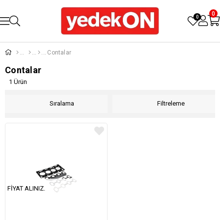
0
0
Contalar
Contalar
1 Ürün
Sıralama
Filtreleme
FIYAT ALINIZ.