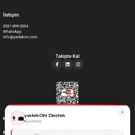
İletişim
0531 899 0034
WhatsApp
info@yedekon.com
Takipte Kal
×
yedekON Destek
👨‍💼
Kategoriler
Çevrimiçi
Kurumsal