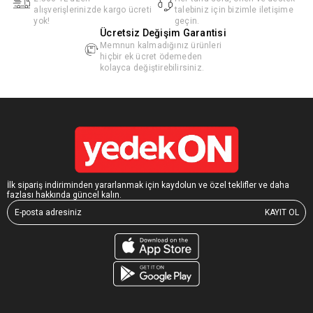
alışverişlerinizde kargo ücreti
talebiniz için bizimle iletişime
yok!
geçin.
Ücretsiz Değişim Garantisi
Memnun kalmadığınız ürünleri
hiçbir ek ücret ödemeden
kolayca değiştirebilirsiniz.
İlk sipariş indiriminden yararlanmak için kaydolun ve özel teklifler ve daha
fazlası hakkında güncel kalın.
KAYIT OL