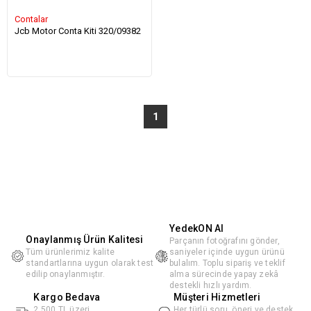
Contalar
Jcb Motor Conta Kiti 320/09382
1
YedekON AI
Onaylanmış Ürün Kalitesi
Parçanın fotoğrafını gönder,
Tüm ürünlerimiz kalite
saniyeler içinde uygun ürünü
standartlarına uygun olarak test
bulalım. Toplu sipariş ve teklif
edilip onaylanmıştır.
alma sürecinde yapay zekâ
destekli hızlı yardım.
Kargo Bedava
Müşteri Hizmetleri
2.500 TL üzeri
Her türlü soru, öneri ve destek