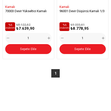
Kamalı
Kamalı
70003 Devir Yükseltici Kamalı
96001 Devir Düşürcü Kamalı 1/3
₺8.122,42
₺9.333,41
%6
%6
₺7.639,90
₺8.778,95
i̇ndirim
i̇ndirim
Sepete Ekle
Sepete Ekle
1