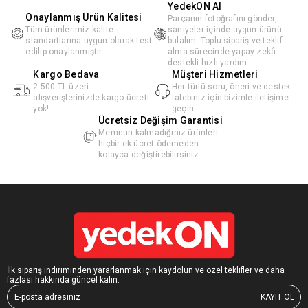
YedekON AI
Onaylanmış Ürün Kalitesi
Parçanın fotoğrafını gönder,
Tüm ürünlerimiz kalite
saniyeler içinde uygun ürünü
standartlarına uygun olarak test
bulalım. Toplu sipariş ve teklif
edilip onaylanmıştır.
alma sürecinde yapay zekâ
destekli hızlı yardım.
Kargo Bedava
Müşteri Hizmetleri
2.500 TL üzeri
Her türlü soru, öneri ve destek
alışverişlerinizde kargo ücreti
talebiniz için bizimle iletişime
yok!
geçin.
Ücretsiz Değişim Garantisi
Memnun kalmadığınız ürünleri
hiçbir ek ücret ödemeden
kolayca değiştirebilirsiniz.
İlk sipariş indiriminden yararlanmak için kaydolun ve özel teklifler ve daha
fazlası hakkında güncel kalın.
KAYIT OL