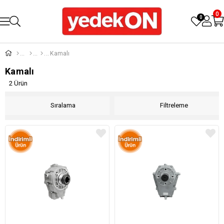
0
0
Kamalı
Kamalı
2 Ürün
Sıralama
Filtreleme