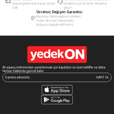
alışverişlerinizde kargo ücreti
talebiniz için bizimle iletişime
yok!
geçin.
Ücretsiz Değişim Garantisi
Memnun kalmadığınız ürünleri
hiçbir ek ücret ödemeden
kolayca değiştirebilirsiniz.
İlk sipariş indiriminden yararlanmak için kaydolun ve özel teklifler ve daha
fazlası hakkında güncel kalın.
KAYIT OL