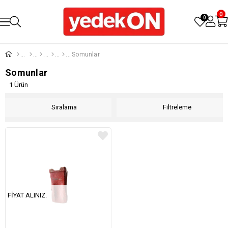
0
0
Somunlar
Somunlar
1 Ürün
Sıralama
Filtreleme
FIYAT ALINIZ.