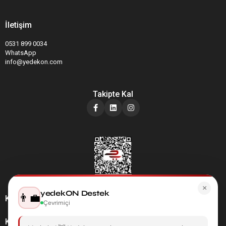
İletişim
0531 899 0034
WhatsApp
info@yedekon.com
Takipte Kal
×
yedekON Destek
👨‍💼
Kategoriler
Çevrimiçi
Kurumsal