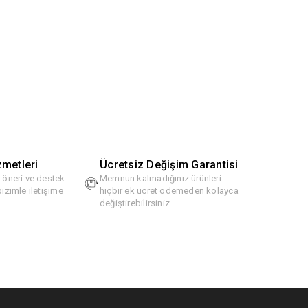
zmetleri
Ücretsiz Değişim Garantisi
, öneri ve destek
Memnun kalmadığınız ürünleri
bizimle iletişime
hiçbir ek ücret ödemeden kolayca
değiştirebilirsiniz.