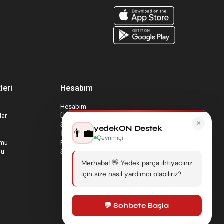
leri
Hesabım
Hesabım
lar
Üyelik Bilgilerim
×
Sepetim
yedekON Destek
👨‍💼
İade Taleplerim
Çevrimiçi
rmu
Favori Ürünlerim
mu
Sipariş Takip
Merhaba! 👋 Yedek parça ihtiyacınız
için size nasıl yardımcı olabiliriz?
💬 Sohbete Başla