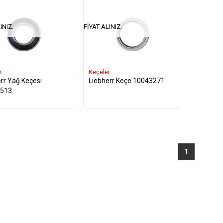
INIZ.
FIYAT ALINIZ.
r
Keçeler
rr Yağ Keçesi
Liebherr Keçe 10043271
513
1