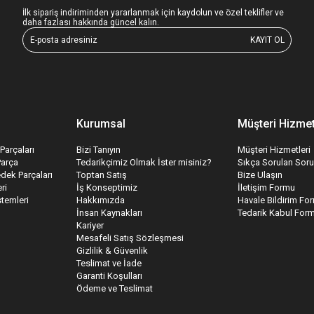
İlk sipariş indiriminden yararlanmak için kaydolun ve özel teklifler ve
daha fazlası hakkında güncel kalın.
KAYIT OL
Kurumsal
Müşteri Hizmet
Parçaları
Bizi Tanıyın
Müşteri Hizmetleri
Parça
Tedarikçimiz Olmak İster misiniz?
Sıkça Sorulan Soru
edek Parçaları
Toptan Satış
Bize Ulaşın
ri
İş Konseptimiz
İletişim Formu
temleri
Hakkımızda
Havale Bildirim Fo
İnsan Kaynakları
Tedarik Kabul For
Kariyer
Mesafeli Satış Sözleşmesi
Gizlilik & Güvenlik
Teslimat ve İade
Garanti Koşulları
Ödeme ve Teslimat