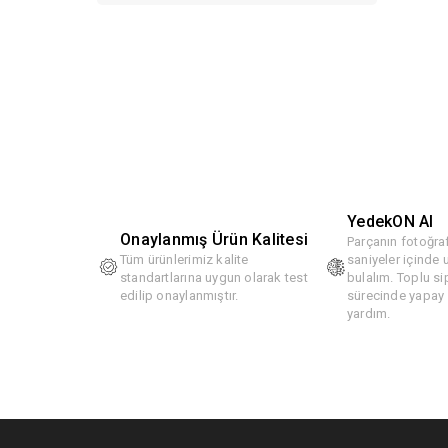
YedekON AI
Onaylanmış Ürün Kalitesi
Parçanın fotoğraf
Tüm ürünlerimiz kalite
saniyeler içinde
standartlarına uygun olarak test
bulalım. Toplu si
edilip onaylanmıştır.
sürecinde yapay z
yardım.