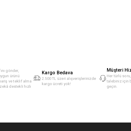
Müşteri Hi
ını gönder,
Kargo Bedava
 uygun ürünü
Her türlü soru
2.500 TL üzeri alışverişlerinizde
pariş ve teklif alma
talebiniz için 
kargo ücreti yok!
ekâ destekli hızlı
geçin.