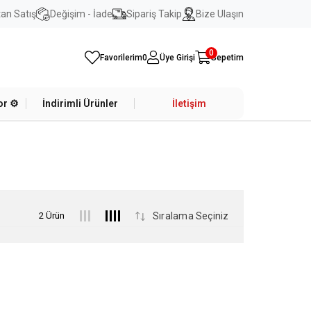
an Satış
Değişim - İade
Sipariş Takip
Bize Ulaşın
0
Favorilerim
0
Üye Girişi
Sepetim
r ⚙️
İndirimli Ürünler
İletişim
2 Ürün