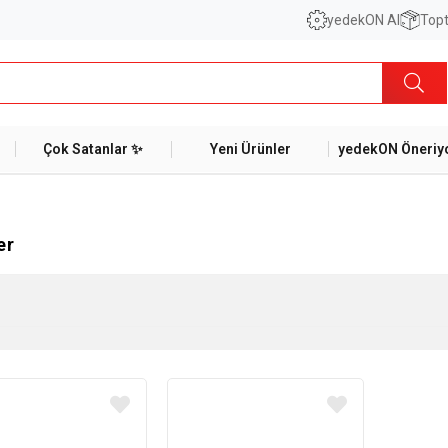
yedekON AI
Topt
Çok Satanlar ✨
Yeni Ürünler
yedekON Öneriyo
er