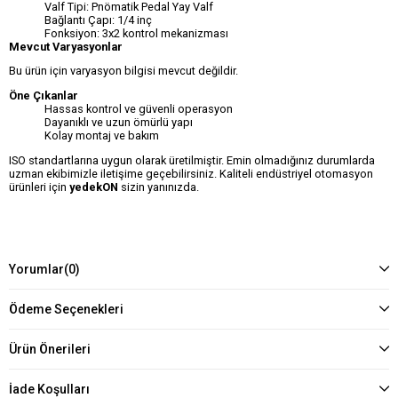
Valf Tipi: Pnömatik Pedal Yay Valf
Bağlantı Çapı: 1/4 inç
Fonksiyon: 3x2 kontrol mekanizması
Mevcut Varyasyonlar
Bu ürün için varyasyon bilgisi mevcut değildir.
Öne Çıkanlar
Hassas kontrol ve güvenli operasyon
Dayanıklı ve uzun ömürlü yapı
Kolay montaj ve bakım
ISO standartlarına uygun olarak üretilmiştir. Emin olmadığınız durumlarda
uzman ekibimizle iletişime geçebilirsiniz. Kaliteli endüstriyel otomasyon
ürünleri için
yedekON
sizin yanınızda.
Yorumlar
(0)
Ödeme Seçenekleri
Ürün Önerileri
İade Koşulları