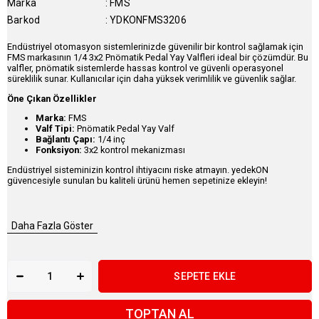
Marka
:
FMS
Barkod
:
YDKONFMS3206
Endüstriyel otomasyon sistemlerinizde güvenilir bir kontrol sağlamak için
FMS markasının 1/4 3x2 Pnömatik Pedal Yay Valfleri ideal bir çözümdür. Bu
valfler, pnömatik sistemlerde hassas kontrol ve güvenli operasyonel
süreklilik sunar. Kullanıcılar için daha yüksek verimlilik ve güvenlik sağlar.
Öne Çıkan Özellikler
Marka:
FMS
Valf Tipi:
Pnömatik Pedal Yay Valf
Bağlantı Çapı:
1/4 inç
Fonksiyon:
3x2 kontrol mekanizması
Endüstriyel sisteminizin kontrol ihtiyacını riske atmayın. yedekON
güvencesiyle sunulan bu kaliteli ürünü hemen sepetinize ekleyin!
Daha Fazla Göster
TOPTAN AL