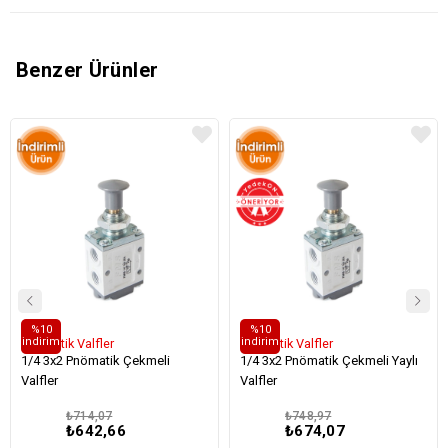
Benzer Ürünler
%10
%10
i̇ndirim
i̇ndirim
Pnömatik Valfler
Pnömatik Valfler
1/4 3x2 Pnömatik Çekmeli
1/4 3x2 Pnömatik Çekmeli Yaylı
Valfler
Valfler
₺714,07
₺748,97
₺642,66
₺674,07