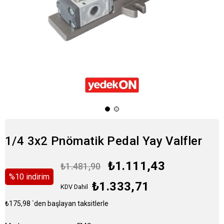
1/4 3x2 Pnömatik Pedal Yay Valfler
₺1.111,43
₺1.481,90
%
10
i̇ndirim
₺1.333,71
KDV Dahil
₺175,98
`den başlayan taksitlerle