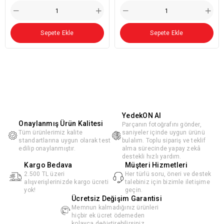
Sepete Ekle
Sepete Ekle
YedekON AI
Onaylanmış Ürün Kalitesi
Parçanın fotoğrafını gönder,
Tüm ürünlerimiz kalite
saniyeler içinde uygun ürünü
standartlarına uygun olarak test
bulalım. Toplu sipariş ve teklif
edilip onaylanmıştır.
alma sürecinde yapay zekâ
destekli hızlı yardım.
Kargo Bedava
Müşteri Hizmetleri
2.500 TL üzeri
Her türlü soru, öneri ve destek
alışverişlerinizde kargo ücreti
talebiniz için bizimle iletişime
yok!
geçin.
Ücretsiz Değişim Garantisi
Memnun kalmadığınız ürünleri
hiçbir ek ücret ödemeden
kolayca değiştirebilirsiniz.