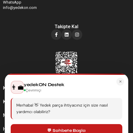
WhatsApp
info@yedekon.com
Takipte Kal
×
yedekON Destek
👨‍💼
Kategoriler
Çevrimiçi
Kurumsal
Merhaba! 👋 Yedek parça ihtiyacınız için size nasıl
yardımcı olabiliriz?
Müşteri Hizmetleri
Hesabım
💬 Sohbete Başla