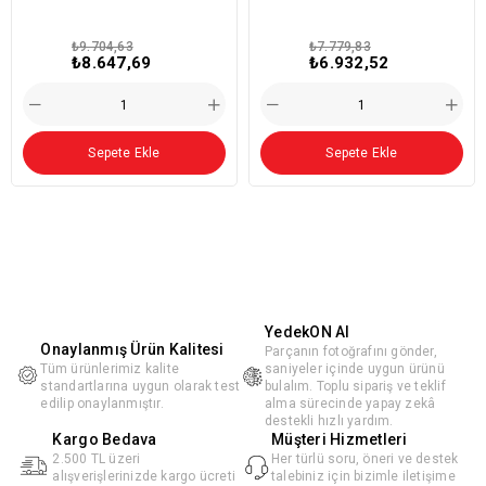
₺9.704,63
₺7.779,83
₺8.647,69
₺6.932,52
Sepete Ekle
Sepete Ekle
YedekON AI
Onaylanmış Ürün Kalitesi
Parçanın fotoğrafını gönder,
Tüm ürünlerimiz kalite
saniyeler içinde uygun ürünü
standartlarına uygun olarak test
bulalım. Toplu sipariş ve teklif
edilip onaylanmıştır.
alma sürecinde yapay zekâ
destekli hızlı yardım.
Kargo Bedava
Müşteri Hizmetleri
2.500 TL üzeri
Her türlü soru, öneri ve destek
alışverişlerinizde kargo ücreti
talebiniz için bizimle iletişime