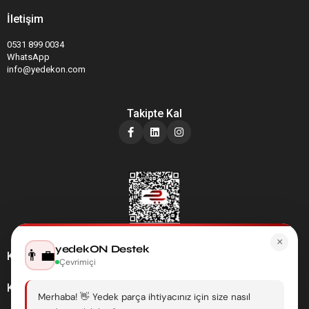
İletişim
0531 899 0034
WhatsApp
info@yedekon.com
Takipte Kal
×
yedekON Destek
👨‍💼
Kategoriler
Çevrimiçi
Kurumsal
Merhaba! 👋 Yedek parça ihtiyacınız için size nasıl