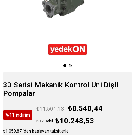
30 Serisi Mekanik Kontrol Uni Dişli
Pompalar
₺8.540,44
₺11.501,13
%
11
i̇ndirim
₺10.248,53
KDV Dahil
₺1.059,87
`den başlayan taksitlerle