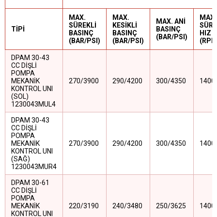
MAX.
MAX.
MAX.
MAX. ANİ
SÜREKLİ
KESİKLİ
SÜRE
TİPİ
BASINÇ
BASINÇ
BASINÇ
HIZ
(BAR/PSI)
(BAR/PSI)
(BAR/PSI)
(RPM
DPAM 30-43
CC DİŞLİ
POMPA
MEKANİK
270/3900
290/4200
300/4350
1400
KONTROL UNI
(SOL)
1230043MUL4
DPAM 30-43
CC DİŞLİ
POMPA
MEKANİK
270/3900
290/4200
300/4350
1400
KONTROL UNI
(SAĞ)
1230043MUR4
DPAM 30-61
CC DİŞLİ
POMPA
MEKANİK
220/3190
240/3480
250/3625
1400
KONTROL UNI