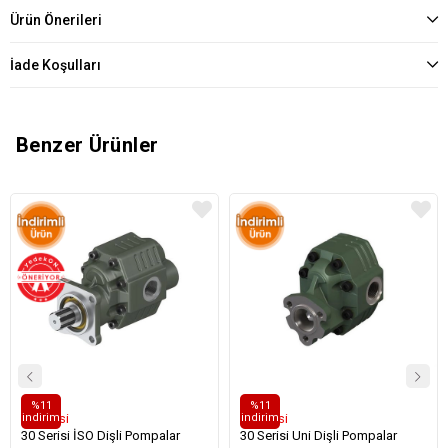
Ürün Önerileri
İade Koşulları
Benzer Ürünler
%11
%11
i̇ndirim
i̇ndirim
30 Serisi
30 Serisi
30 Serisi İSO Dişli Pompalar
30 Serisi Uni Dişli Pompalar