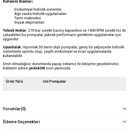
Kullanım Alanları:
Endüstriyel hidrolik sistemler
Ağır vasıta hidrolik uygulamaları
Tarım makineleri
İnşaat ekipmanları
Teknik Notlar:
270 bar sürekli basınç kapasitesi ve 1400 RPM sürekli hız ile
çalışabilen bu pompalar, yüksek performans gerektiren uygulamalar için
uygundur.
Uyumluluk:
Hipomak 30 Serisi dişli pompalar, geniş bir yelpazede hidrolik
sistemlerle uyumlu olup, çeşitli endüstriyel ve ticari uygulamalarda
kullanılabilir.
Emin olmadığınız durumlarda yapay zekamız ile iletişime geçebilirsiniz.
Kalitenin adresi
yedekON
sizin yanınızda.
Ürün Türü
Uni Pompalar
Yorumlar
(0)
Ödeme Seçenekleri