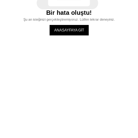
Bir hata oluştu!
Şu an isteğinizi gerçekleştiremiyoruz. Lütfen tekrar deneyiniz.
ANASAYFAYA GİT