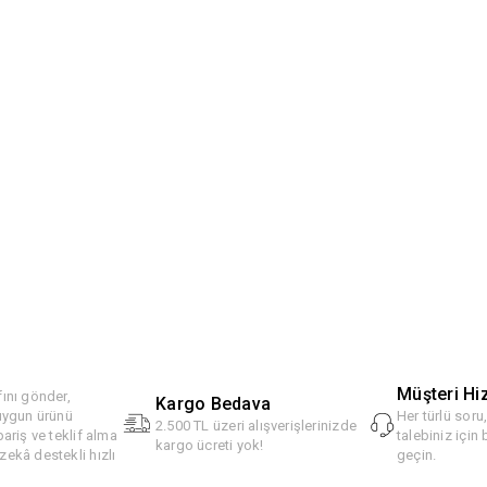
Müşteri Hi
ını gönder,
Kargo Bedava
 uygun ürünü
Her türlü soru
2.500 TL üzeri alışverişlerinizde
pariş ve teklif alma
talebiniz için 
kargo ücreti yok!
ekâ destekli hızlı
geçin.