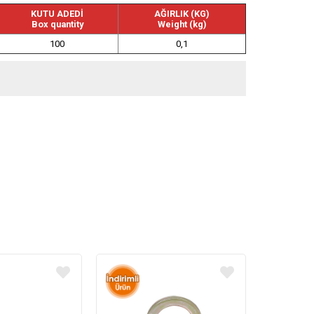
KUTU ADEDİ
AĞIRLIK (KG)
Box quantity
Weight (kg)
100
0,1