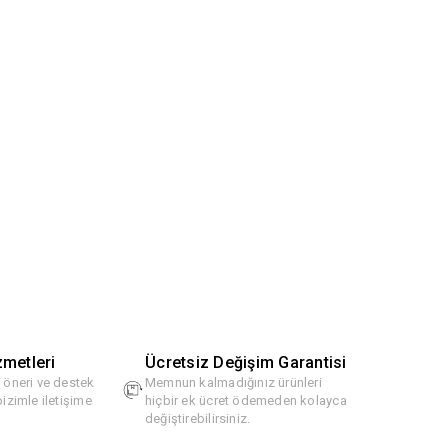
zmetleri
Ücretsiz Değişim Garantisi
, öneri ve destek
Memnun kalmadığınız ürünleri
bizimle iletişime
hiçbir ek ücret ödemeden kolayca
değiştirebilirsiniz.