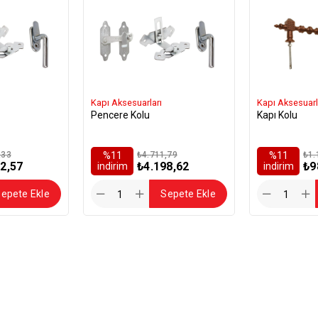
Kapı Aksesuarları
Kapı Aksesuarl
Pencere Kolu
Kapı Kolu
,33
%11
₺4.711,79
%11
₺1.
2,57
₺4.198,62
₺9
i̇ndirim
i̇ndirim
epete Ekle
Sepete Ekle