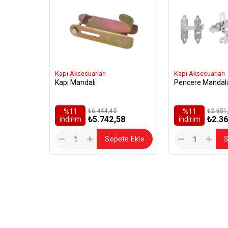
Kapı Aksesuarları
Kapı Aksesuarları
Kapı Mandalı
Pencere Mandalı
%11
₺6.444,45
%11
₺2.651
₺5.742,58
₺2.36
i̇ndirim
i̇ndirim
Sepete Ekle
S