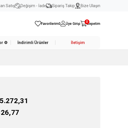
an Satış
Değişim - İade
Sipariş Takip
Bize Ulaşın
0
Favorilerim
0
Üye Girişi
Sepetim
r ⚙️
İndirimli Ürünler
İletişim
5.272,31
326,77