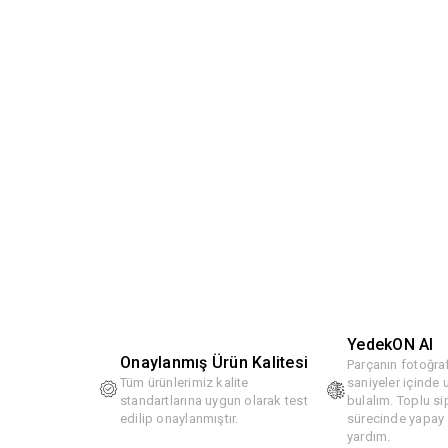
YedekON AI
Onaylanmış Ürün Kalitesi
Parçanın fotoğraf
Tüm ürünlerimiz kalite
saniyeler içinde
standartlarına uygun olarak test
bulalım. Toplu si
edilip onaylanmıştır.
sürecinde yapay z
yardım.