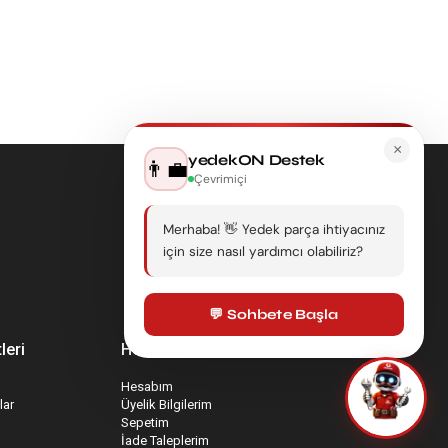
×
yedekON Destek
👨‍💼
Çevrimiçi
Merhaba! 👋 Yedek parça ihtiyacınız
için size nasıl yardımcı olabiliriz?
💬 Sohbete Başla
leri
Hesabım
Hesabım
lar
Üyelik Bilgilerim
Sepetim
İade Taleplerim