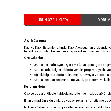
ÜRÜN ÖZELLIKLERI
YORUM
Ayarlı Çarpma
Kapı ve Kapı Sistemleri altında, Kapı Aksesuarları grubunda ye
tedarikiyle sunulan bu ürün, montaj ve kullanım senaryonuza g
Öne Çıkanlar
Ürün cinsi:
Falo Ayarlı Çarpma
(ürün tipine göre seçim
Kutu içi adet bilgisi tabloda yer alır; proje/atölye ihtiy
Ağırlık bilgisi tabloda belirtilmiştir; sevkiyat ve toplu al
Kapı aksesuarı seçiminde mevcut kapı sistemi ve kullanılac
Kullanım Notu
Çap ve boy gibi ölçüler tabloda işaretlenmemiş/boş görünebili
Emin olmadığınız durumlarda yapay zekamız ile iletişime geçeb
Not:
Aşağıdaki tablo ürün görselleri üzerinden otomatik olarak