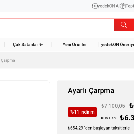
yedekON AI
Topt
Çok Satanlar ✨
Yeni Ürünler
yedekON Öneriyo
ı Çarpma
Ayarlı Çarpma
₺
₺7.100,05
%
11
i̇ndirim
₺6.
KDV Dahil
₺654,29
`den başlayan taksitlerle