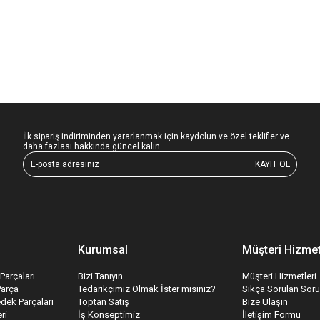
İlk sipariş indiriminden yararlanmak için kaydolun ve özel teklifler ve
daha fazlası hakkında güncel kalın.
KAYIT OL
Kurumsal
Müşteri Hizmet
Parçaları
Bizi Tanıyın
Müşteri Hizmetleri
Parça
Tedarikçimiz Olmak İster misiniz?
Sıkça Sorulan Soru
edek Parçaları
Toptan Satış
Bize Ulaşın
ri
İş Konseptimiz
İletişim Formu