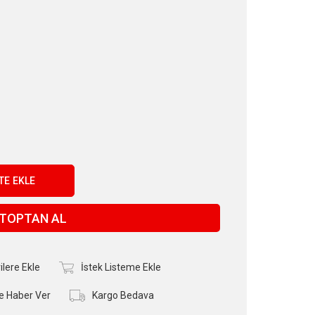
C
TOPTAN AL
ilere Ekle
İstek Listeme Ekle
e Haber Ver
Kargo Bedava