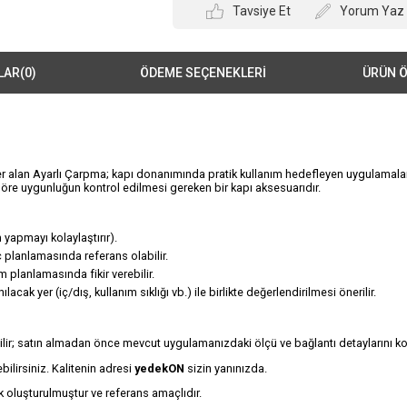
Tavsiye Et
Yorum Yaz
LAR
(0)
ÖDEME SEÇENEKLERI
ÜRÜN Ö
r alan Ayarlı Çarpma; kapı donanımında pratik kullanım hedefleyen uygulamalar iç
öre uygunluğun kontrol edilmesi gereken bir kapı aksesuarıdır.
 yapmayı kolaylaştırır).
aç planlamasında referans olabilir.
ım planlamasında fikir verebilir.
ak yer (iç/dış, kullanım sıklığı vb.) ile birlikte değerlendirilmesi önerilir.
r; satın almadan önce mevcut uygulamanızdaki ölçü ve bağlantı detaylarını kont
ilirsiniz. Kalitenin adresi
yedekON
sizin yanınızda.
 oluşturulmuştur ve referans amaçlıdır.