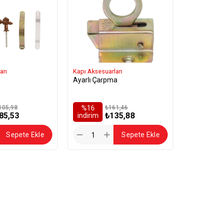
arı
Kapı Aksesuarları
Ayarlı Çarpma
105,98
%16
₺161,46
85,53
₺135,88
i̇ndirim
Sepete Ekle
Sepete Ekle