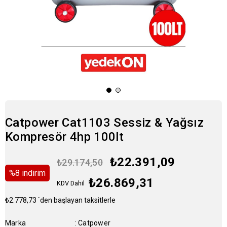
Catpower Cat1103 Sessiz & Yağsız
Kompresör 4hp 100lt
₺22.391,09
₺29.174,50
%
8
i̇ndirim
₺26.869,31
KDV Dahil
₺2.778,73
`den başlayan taksitlerle
Marka
:
Catpower