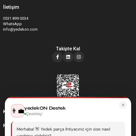
İletişim
0531 899 0034
WhatsApp
info@yedekon.com
Takipte Kal
×
yedekON Destek
👨‍💼
Kategoriler
Çevrimiçi
Kurumsal
Merhaba! 👋 Yedek parça ihtiyacınız için size nasıl
yardımcı olabiliriz?