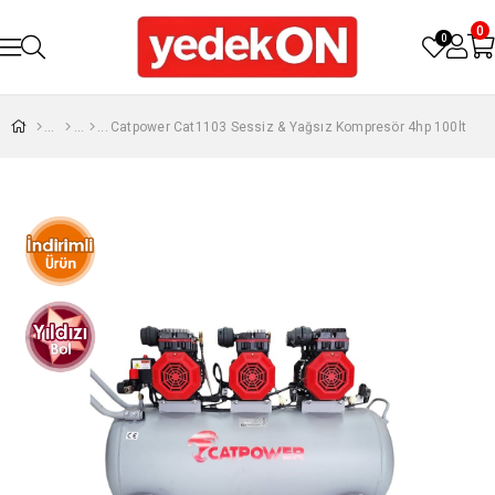
0
0
Catpower Cat1103 Sessiz & Yağsız Kompresör 4hp 100lt