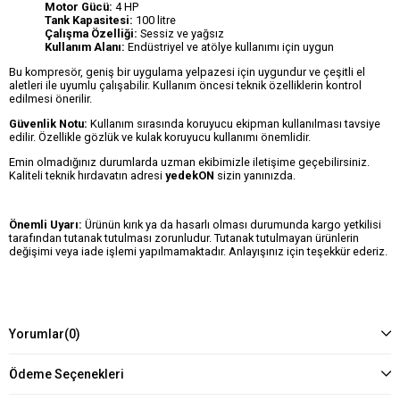
Motor Gücü:
4 HP
Tank Kapasitesi:
100 litre
Çalışma Özelliği:
Sessiz ve yağsız
Kullanım Alanı:
Endüstriyel ve atölye kullanımı için uygun
Bu kompresör, geniş bir uygulama yelpazesi için uygundur ve çeşitli el
aletleri ile uyumlu çalışabilir. Kullanım öncesi teknik özelliklerin kontrol
edilmesi önerilir.
Güvenlik Notu:
Kullanım sırasında koruyucu ekipman kullanılması tavsiye
edilir. Özellikle gözlük ve kulak koruyucu kullanımı önemlidir.
Emin olmadığınız durumlarda uzman ekibimizle iletişime geçebilirsiniz.
Kaliteli teknik hırdavatın adresi
yedekON
sizin yanınızda.
Önemli Uyarı:
Ürünün kırık ya da hasarlı olması durumunda kargo yetkilisi
tarafından tutanak tutulması zorunludur. Tutanak tutulmayan ürünlerin
değişimi veya iade işlemi yapılmamaktadır. Anlayışınız için teşekkür ederiz.
Yorumlar
(0)
Ödeme Seçenekleri