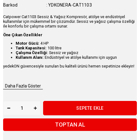
Barkod
:
YDKONERA-CAT1103
Catpower Cat1103 Sessiz & Yağsız Kompresör, atölye ve endüstriyel
kullanımlar için mükemmel bir çözümdür. Sessiz ve yağsız çalışma özelliği
ile konforlu bir çalışma ortamı sunar.
Öne Çıkan Özellikler
Motor Gücü:
4 HP
Tank Kapasitesi:
100 litre
Çalışma Özelliği:
Sessiz ve yağsız
Kullanım Alanı:
Endüstriyel ve atölye kullanımı için uygun
yedekON güvencesiyle sunulan bu kaliteli ürünü hemen sepetinize ekleyin!
Daha Fazla Göster
TOPTAN AL