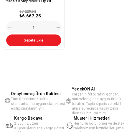
Yağsız Kompresör 1 Hp 6lt
₺7.229,52
₺6.667,25
Sepete Ekle
YedekON AI
Onaylanmış Ürün Kalitesi
Parçanın fotoğrafını gönder,
Tüm ürünlerimiz kalite
saniyeler içinde uygun ürünü
standartlarına uygun olarak test
bulalım. Toplu sipariş ve teklif
edilip onaylanmıştır.
alma sürecinde yapay zekâ
destekli hızlı yardım.
Kargo Bedava
Müşteri Hizmetleri
2.500 TL üzeri
Her türlü soru, öneri ve destek
alışverişlerinizde kargo ücreti
talebiniz için bizimle iletişime