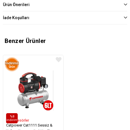
Ürün Önerileri
İade Koşulları
Benzer Ürünler
%8
i̇ndirim
Kompresörler
Catpower Cat1111 Sessiz &