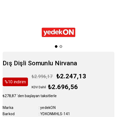
Dış Dişli Somunlu Nirvana
₺2.247,13
₺2.996,17
%
10
i̇ndirim
₺2.696,56
KDV Dahil
₺278,87
`den başlayan taksitlerle
Marka
:
yedekON
Barkod
:
YDKONMHLS-141