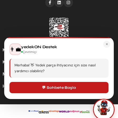
×
yedekON Destek
👨‍💼
Kategoriler
Çevrimiçi
Kurumsal
Merhaba! 👋 Yedek parça ihtiyacınız için size nasıl
yardımcı olabiliriz?
Müşteri Hizmetleri
Hesabım
💬 Sohbete Başla