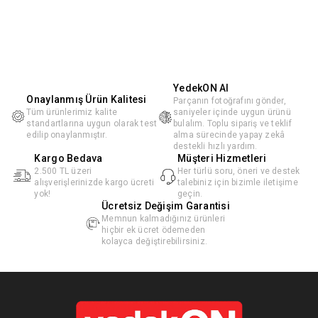
YedekON AI
Onaylanmış Ürün Kalitesi
Parçanın fotoğrafını gönder,
Tüm ürünlerimiz kalite
saniyeler içinde uygun ürünü
standartlarına uygun olarak test
bulalım. Toplu sipariş ve teklif
edilip onaylanmıştır.
alma sürecinde yapay zekâ
destekli hızlı yardım.
Kargo Bedava
Müşteri Hizmetleri
2.500 TL üzeri
Her türlü soru, öneri ve destek
alışverişlerinizde kargo ücreti
talebiniz için bizimle iletişime
yok!
geçin.
Ücretsiz Değişim Garantisi
Memnun kalmadığınız ürünleri
hiçbir ek ücret ödemeden
kolayca değiştirebilirsiniz.