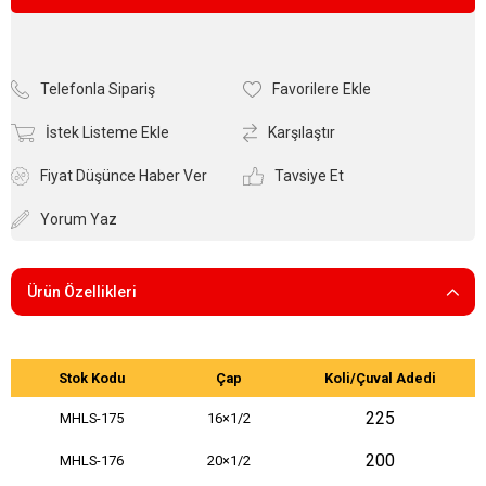
Telefonla Sipariş
Favorilere Ekle
İstek Listeme Ekle
Karşılaştır
Fiyat Düşünce Haber Ver
Tavsiye Et
Yorum Yaz
Ürün Özellikleri
Stok Kodu
Çap
Koli/Çuval Adedi
225
MHLS-175
16×1/2
200
MHLS-176
20×1/2