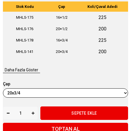
Stok Kodu
Çap
Koli/Çuval Adedi
225
MHLS-175
16×1/2
200
MHLS-176
20×1/2
225
MHLS-178
16×3/4
200
MHLS-141
20×3/4
Daha Fazla Göster
Çap
TOPTAN AL