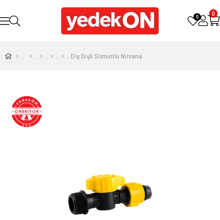
0
0
Dış Dişli Somunlu Nirvana