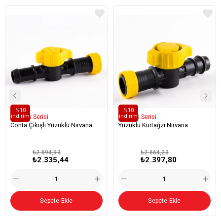
%10
%10
i̇ndirim
i̇ndirim
Nirvana Serisi
Nirvana Serisi
Conta Çıkışlı Yüzüklü Nirvana
Yüzüklü Kurtağzı Nirvana
₺2.594,93
₺2.664,23
₺2.335,44
₺2.397,80
Sepete Ekle
Sepete Ekle