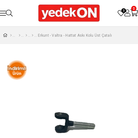
0
0
Erkunt - Valtra - Hattat Askı Kolu Üst Çatalı