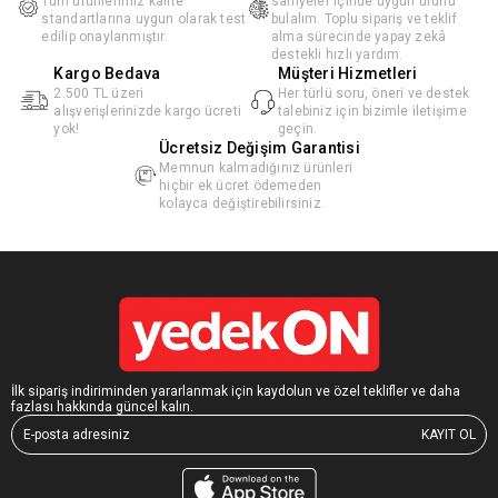
Tüm ürünlerimiz kalite
saniyeler içinde uygun ürünü
standartlarına uygun olarak test
bulalım. Toplu sipariş ve teklif
edilip onaylanmıştır.
alma sürecinde yapay zekâ
destekli hızlı yardım.
Kargo Bedava
Müşteri Hizmetleri
2.500 TL üzeri
Her türlü soru, öneri ve destek
alışverişlerinizde kargo ücreti
talebiniz için bizimle iletişime
yok!
geçin.
Ücretsiz Değişim Garantisi
Memnun kalmadığınız ürünleri
hiçbir ek ücret ödemeden
kolayca değiştirebilirsiniz.
İlk sipariş indiriminden yararlanmak için kaydolun ve özel teklifler ve daha
fazlası hakkında güncel kalın.
KAYIT OL