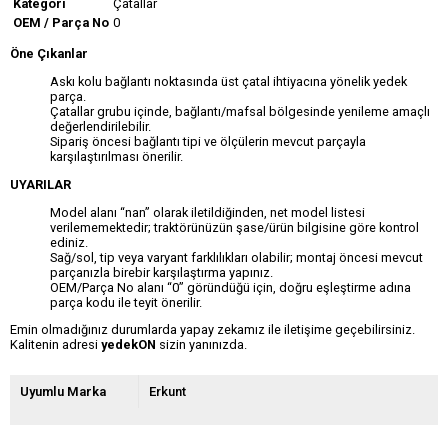
Kategori
Çatallar
OEM / Parça No
0
Öne Çıkanlar
Askı kolu bağlantı noktasında üst çatal ihtiyacına yönelik yedek
parça.
Çatallar grubu içinde, bağlantı/mafsal bölgesinde yenileme amaçlı
değerlendirilebilir.
Sipariş öncesi bağlantı tipi ve ölçülerin mevcut parçayla
karşılaştırılması önerilir.
UYARILAR
Model alanı “nan” olarak iletildiğinden, net model listesi
verilememektedir; traktörünüzün şase/ürün bilgisine göre kontrol
ediniz.
Sağ/sol, tip veya varyant farklılıkları olabilir; montaj öncesi mevcut
parçanızla birebir karşılaştırma yapınız.
OEM/Parça No alanı “0” göründüğü için, doğru eşleştirme adına
parça kodu ile teyit önerilir.
Emin olmadığınız durumlarda yapay zekamız ile iletişime geçebilirsiniz.
Kalitenin adresi
yedekON
sizin yanınızda.
Uyumlu Marka
Erkunt