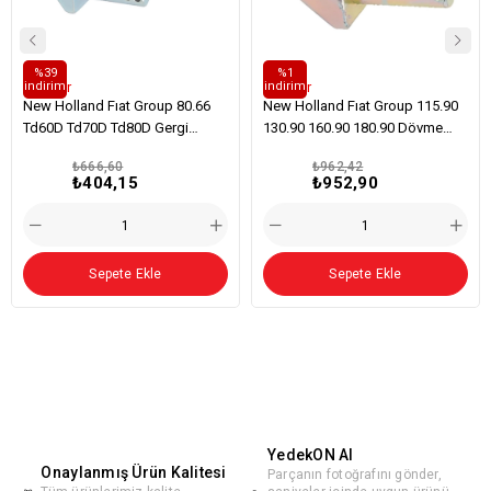
%39
%1
i̇ndirim
i̇ndirim
Çatallar
Çatallar
New Holland Fıat Group 80.66
New Holland Fıat Group 115.90
Td60D Td70D Td80D Gergi
130.90 160.90 180.90 Dövme
Bağlantı Çatalı 26Mm * 80Mm
Gergi Bağlantı Çatalı 28Mm *
₺666,60
₺962,42
80Mm
₺404,15
₺952,90
Sepete Ekle
Sepete Ekle
YedekON AI
Onaylanmış Ürün Kalitesi
Parçanın fotoğrafını gönder,