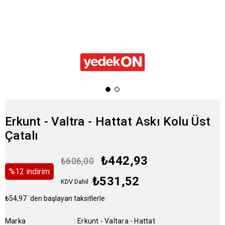
Erkunt - Valtra - Hattat Askı Kolu Üst
Çatalı
₺442,93
₺606,00
%
12
i̇ndirim
₺531,52
KDV Dahil
₺54,97
`den başlayan taksitlerle
Marka
:
Erkunt - Valtara - Hattat