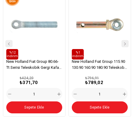
%12
%1
i̇ndirim
i̇ndirim
Kafalar
Kafalar
New Holland Fıat Group 80.66-
New Holland Fıat Group 115.90
Tt Serisi Teleskobik Gergi Kafası
130.90 160.90 180.90 Teleskobik
Rh
Gergi Kafası
₺424,20
₺796,91
₺371,70
₺789,02
Sepete Ekle
Sepete Ekle