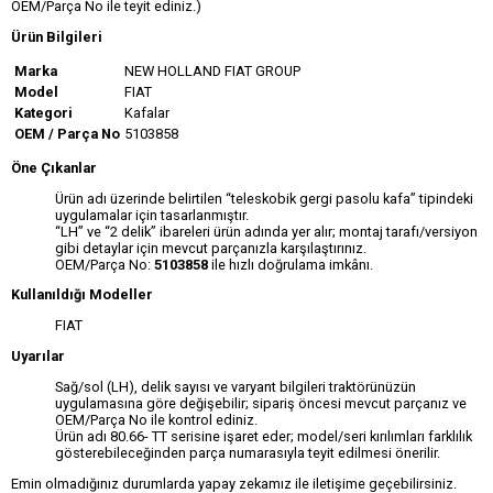
OEM/Parça No ile teyit ediniz.)
Ürün Bilgileri
Marka
NEW HOLLAND FIAT GROUP
Model
FIAT
Kategori
Kafalar
OEM / Parça No
5103858
Öne Çıkanlar
Ürün adı üzerinde belirtilen “teleskobik gergi pasolu kafa” tipindeki
uygulamalar için tasarlanmıştır.
“LH” ve “2 delik” ibareleri ürün adında yer alır; montaj tarafı/versiyon
gibi detaylar için mevcut parçanızla karşılaştırınız.
OEM/Parça No:
5103858
ile hızlı doğrulama imkânı.
Kullanıldığı Modeller
FIAT
Uyarılar
Sağ/sol (LH), delik sayısı ve varyant bilgileri traktörünüzün
uygulamasına göre değişebilir; sipariş öncesi mevcut parçanız ve
OEM/Parça No ile kontrol ediniz.
Ürün adı 80.66- TT serisine işaret eder; model/seri kırılımları farklılık
gösterebileceğinden parça numarasıyla teyit edilmesi önerilir.
Emin olmadığınız durumlarda yapay zekamız ile iletişime geçebilirsiniz.