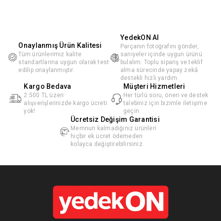
YedekON AI
Onaylanmış Ürün Kalitesi
Parçanın fotoğrafını gönder,
Tüm ürünlerimiz kalite
saniyeler içinde uygun ürünü
standartlarına uygun olarak test
bulalım. Toplu sipariş ve teklif
edilip onaylanmıştır.
alma sürecinde yapay zekâ
destekli hızlı yardım.
Kargo Bedava
Müşteri Hizmetleri
2.500 TL üzeri
Her türlü soru, öneri ve destek
alışverişlerinizde kargo ücreti
talebiniz için bizimle iletişime
yok!
geçin.
Ücretsiz Değişim Garantisi
Memnun kalmadığınız ürünleri
hiçbir ek ücret ödemeden
kolayca değiştirebilirsiniz.