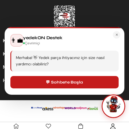
×
yedekON Destek
👨‍💼
Kategoriler
Çevrimiçi
Kurumsal
Merhaba! 👋 Yedek parça ihtiyacınız için size nasıl
yardımcı olabiliriz?
Müşteri Hizmetleri
Hesabım
💬 Sohbete Başla