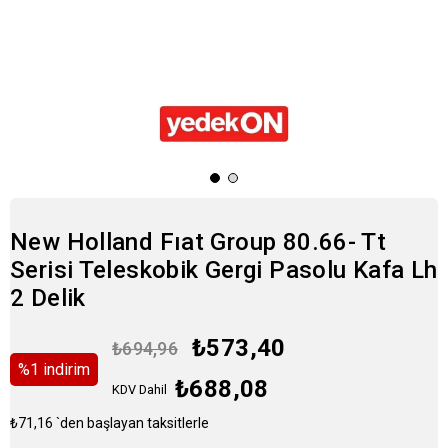
New Holland Fıat Group 80.66- Tt
Serisi Teleskobik Gergi Pasolu Kafa Lh
2 Delik
₺573,40
₺694,96
%
1
i̇ndirim
₺688,08
KDV Dahil
₺71,16
`den başlayan taksitlerle