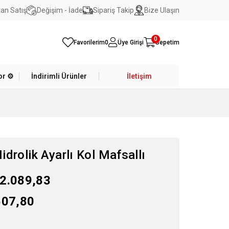
an Satış
Değişim - İade
Sipariş Takip
Bize Ulaşın
0
Favorilerim
0
Üye Girişi
Sepetim
r ⚙️
İndirimli Ürünler
İletişim
drolik Ayarlı Kol Mafsallı
2.089,83
507,80