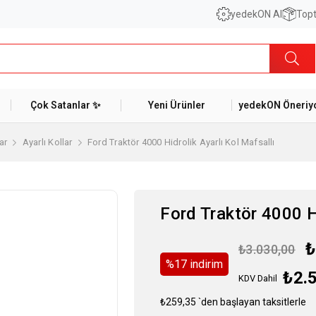
yedekON AI
Topt
Çok Satanlar ✨
Yeni Ürünler
yedekON Öneriyo
ar
Ayarlı Kollar
Ford Traktör 4000 Hidrolik Ayarlı Kol Mafsallı
Ford Traktör 4000 Hi
₺
₺3.030,00
%
17
i̇ndirim
₺2.
KDV Dahil
₺259,35
`den başlayan taksitlerle