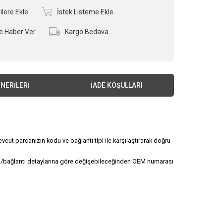
ilere Ekle
İstek Listeme Ekle
e Haber Ver
Kargo Bedava
NERILERI
İADE KOŞULLARI
vcut parçanızın kodu ve bağlantı tipi ile karşılaştırarak doğru
çü/bağlantı detaylarına göre değişebileceğinden OEM numarası