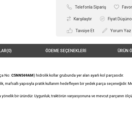
Telefonla Sipariş
Favor
Karşılaştır
Fiyat Düşünc
Tavsiye Et
Yorum Yaz
LAR
(0)
ÖDEME SEÇENEKLERI
ÜRÜN Ö
ça No:
C5NN569AM
) hidrolik kollar grubunda yer alan ayarlı kol parçasıdır.
lik, mafsallı yapısıyla pratik kullanım hedefleyen bir yedek parça seçeneğidir. Me
 yönelik bir üründür. Uygunluk; traktörün varyasyonuna ve mevcut parçanın öl