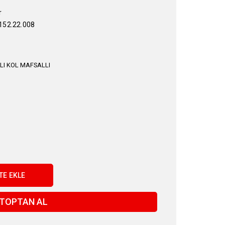
r
52.22.008
LI KOL MAFSALLI
TOPTAN AL