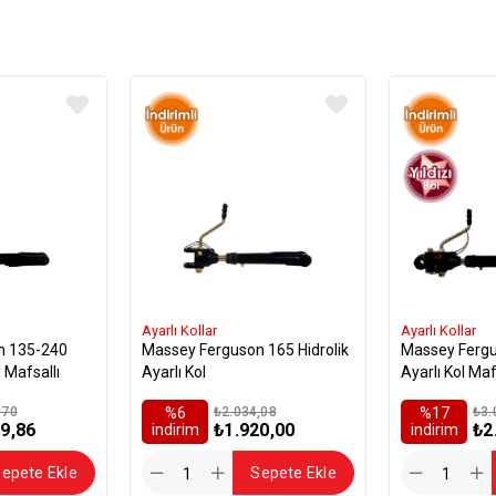
Ayarlı Kollar
Ayarlı Kollar
n 135-240
Massey Ferguson 165 Hidrolik
Massey Fergu
l Mafsallı
Ayarlı Kol
Ayarlı Kol Maf
,70
%6
₺2.034,08
%17
₺3.
9,86
₺1.920,00
₺2
i̇ndirim
i̇ndirim
epete Ekle
Sepete Ekle