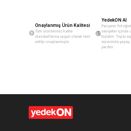
YedekON AI
Onaylanmış Ürün Kalitesi
Parçanın fotoğraf
Tüm ürünlerimiz kalite
saniyeler içinde
standartlarına uygun olarak test
bulalım. Toplu si
edilip onaylanmıştır.
sürecinde yapay z
yardım.