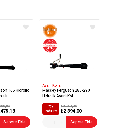
Ayarlı Kollar
son 165 Hidrolik
Massey Ferguson 285-290
sallı
Hidrolik Ayarlı Kol
000,00
%3
₺2.467,32
.475,18
₺2.394,00
i̇ndirim
Sepete Ekle
Sepete Ekle