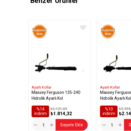
Benzer Ürünler
Ayarlı Kollar
Ayarlı Kollar
Massey Ferguson 135-240
Massey Ferguso
Hidrolik Ayarlı Kol
Hidrolik Ayarlı Ko
%14
₺2.121,00
%10
₺2.393
₺1.814,32
₺2.14
i̇ndirim
i̇ndirim
Sepete Ekle
S