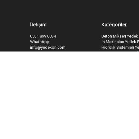
İletişim
Kategoriler
0531 899 0034
Beton Mikseri Yedek 
WhatsApp
İş Makinaları Yedek 
info@yedekon.com
Hidrolik Sistemleri Y
Kapı ve Kapı Sistemle
Yangın Söndürme Sis
Takipte Kal