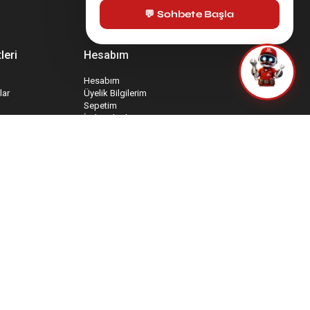
💬 Sohbete Başla
leri
Hesabım
Hesabım
lar
Üyelik Bilgilerim
Sepetim
İade Taleplerim
rmu
Favori Ürünlerim
mu
Sipariş Takip