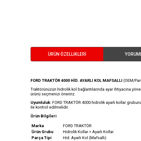
ÜRÜN ÖZELLIKLERI
YORUM
FORD TRAKTÖR 4000 HİD. AYARLI KOL MAFSALLI
(OEM/Par
Traktörünüzün hidrolik kol bağlantılarında ayar ihtiyacına yöne
ürünü seçmenizi öneririz.
Uyumluluk:
FORD TRAKTÖR 4000 hidrolik ayarlı kollar grubuna
ile kontrol edilmelidir.
Ürün Bilgileri
Marka
FORD TRAKTÖR
Ürün Grubu
Hidrolik Kollar > Ayarlı Kollar
Parça Tipi
Hid. Ayarlı Kol (Mafsallı)