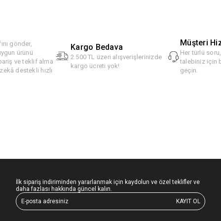
Müşteri Hi
ını gönder,
Kargo Bedava
 uygun ürünü
Her türlü soru
2.500 TL üzeri alışverişlerinizde
pariş ve teklif alma
talebiniz için 
kargo ücreti yok!
ekâ destekli hızlı
geçin.
İlk sipariş indiriminden yararlanmak için kaydolun ve özel teklifler ve
daha fazlası hakkında güncel kalın.
KAYIT OL