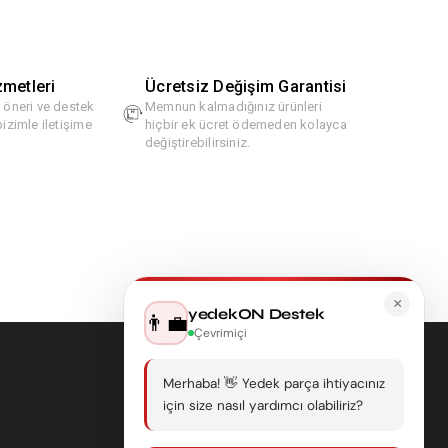
zmetleri
Ücretsiz Değişim Garantisi
, öneri ve destek
Memnun kalmadığınız ürünleri
bizimle iletişime
hiçbir ek ücret ödemeden kolayca
değiştirebilirsiniz.
×
yedekON Destek
👨‍💼
Çevrimiçi
Merhaba! 👋 Yedek parça ihtiyacınız
için size nasıl yardımcı olabiliriz?