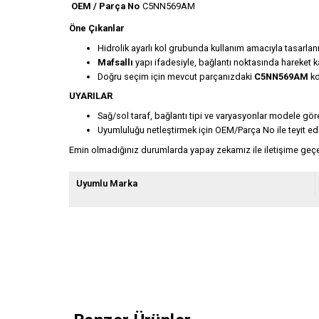
OEM / Parça No
C5NN569AM
Öne Çıkanlar
Hidrolik ayarlı kol grubunda kullanım amacıyla tasarla
Mafsallı
yapı ifadesiyle, bağlantı noktasında hareket k
Doğru seçim için mevcut parçanızdaki
C5NN569AM
ko
UYARILAR
Sağ/sol taraf, bağlantı tipi ve varyasyonlar modele göre
Uyumluluğu netleştirmek için OEM/Parça No ile teyit edi
Emin olmadığınız durumlarda yapay zekamız ile iletişime geçeb
Uyumlu Marka