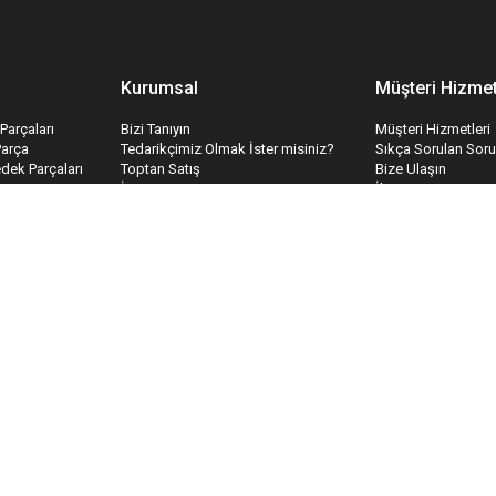
Kurumsal
Müşteri Hizmet
Parçaları
Bizi Tanıyın
Müşteri Hizmetleri
Parça
Tedarikçimiz Olmak İster misiniz?
Sıkça Sorulan Soru
edek Parçaları
Toptan Satış
Bize Ulaşın
ri
İş Konseptimiz
İletişim Formu
temleri
Hakkımızda
Havale Bildirim Fo
İnsan Kaynakları
Tedarik Kabul For
Kariyer
Mesafeli Satış Sözleşmesi
Gizlilik & Güvenlik
Teslimat ve İade
Garanti Koşulları
Ödeme ve Teslimat