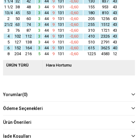
1 1/4
32
42
3
44
9
131
-0,60
130
837
43
1 1/2
38
48
3
44
9
131
-0,60
155
953
43
13/4
45
53
3
44
9
131
-0,60
180
810
43
2
50
60
3
44
9
131
-0,60
205
1256
43
21/2
63
74
3
44
9
131
-0,60
255
1512
43
3
76
87
3
44
9
131
-0,60
310
1721
43
4
102
112
3
44
9
131
-0,60
410
2326
43
5
127
138
3
44
9
131
-0,60
510
2791
43
6
152
164
3
44
9
131
-0,60
615
3625
40
8
204
216
5
44
9
131
-0,60
1225
4583
12
ÜRÜN TÜRÜ
Hava Hortumu
Yorumlar
(0)
Ödeme Seçenekleri
Ürün Önerileri
İade Koşulları