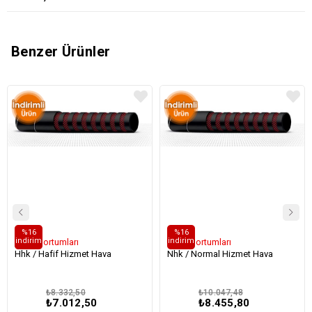
Benzer Ürünler
%16
%16
i̇ndirim
i̇ndirim
Hava Hortumları
Hava Hortumları
Hhk / Hafif Hizmet Hava
Nhk / Normal Hizmet Hava
₺8.332,50
₺10.047,48
₺7.012,50
₺8.455,80