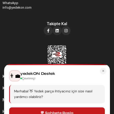
WhatsApp
info@yedekon.com
Takipte Kal
×
yedekON Destek
👨‍💼
Kategoriler
Çevrimiçi
Kurumsal
Merhaba! 👋 Yedek parça ihtiyacınız için size nasıl
yardımcı olabiliriz?
Müşteri Hizmetleri
Hesabım
💬 Sohbete Başla