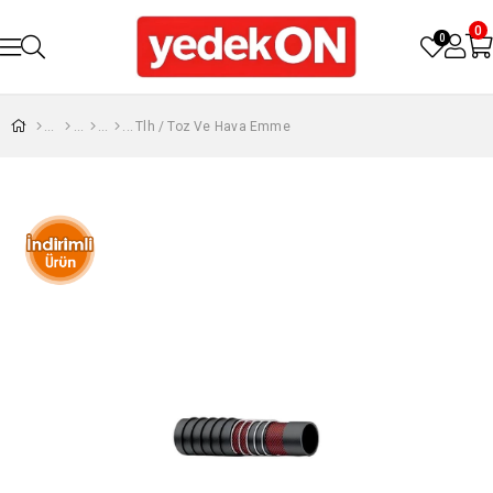
0
0
Tlh / Toz Ve Hava Emme