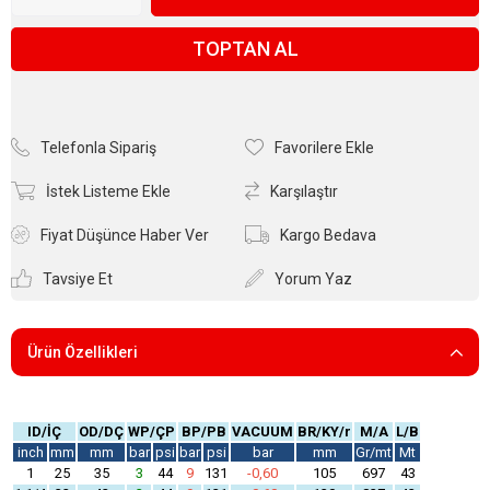
TOPTAN AL
Telefonla Sipariş
Favorilere Ekle
İstek Listeme Ekle
Karşılaştır
Fiyat Düşünce Haber Ver
Kargo Bedava
Tavsiye Et
Yorum Yaz
Ürün Özellikleri
ID/İÇ
OD/DÇ
WP/ÇP
BP/PB
VACUUM
BR/KY/r
M/A
L/B
inch
mm
mm
bar
psi
bar
psi
bar
mm
Gr/mt
Mt
1
25
35
3
44
9
131
-0,60
105
697
43