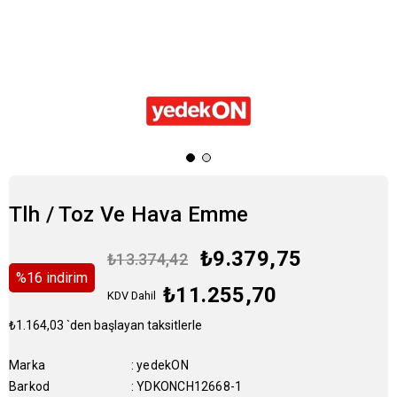
Tlh / Toz Ve Hava Emme
₺9.379,75
₺13.374,42
%
16
i̇ndirim
₺11.255,70
KDV Dahil
₺1.164,03
`den başlayan taksitlerle
Marka
:
yedekON
Barkod
:
YDKONCH12668-1