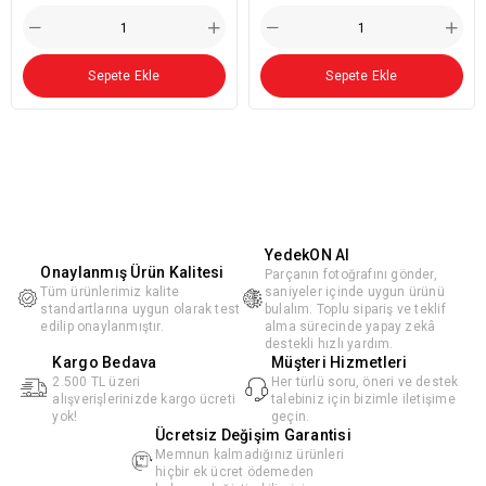
Sepete Ekle
Sepete Ekle
YedekON AI
Onaylanmış Ürün Kalitesi
Parçanın fotoğrafını gönder,
Tüm ürünlerimiz kalite
saniyeler içinde uygun ürünü
standartlarına uygun olarak test
bulalım. Toplu sipariş ve teklif
edilip onaylanmıştır.
alma sürecinde yapay zekâ
destekli hızlı yardım.
Kargo Bedava
Müşteri Hizmetleri
2.500 TL üzeri
Her türlü soru, öneri ve destek
alışverişlerinizde kargo ücreti
talebiniz için bizimle iletişime
yok!
geçin.
Ücretsiz Değişim Garantisi
Memnun kalmadığınız ürünleri
hiçbir ek ücret ödemeden