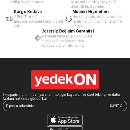
edilip onaylanmıştır.
alma sürecinde yapay zekâ
destekli hızlı yardım.
Kargo Bedava
Müşteri Hizmetleri
2.500 TL üzeri
Her türlü soru, öneri ve destek
alışverişlerinizde kargo ücreti
talebiniz için bizimle iletişime
yok!
geçin.
Ücretsiz Değişim Garantisi
Memnun kalmadığınız ürünleri
hiçbir ek ücret ödemeden
kolayca değiştirebilirsiniz.
İlk sipariş indiriminden yararlanmak için kaydolun ve özel teklifler ve daha
fazlası hakkında güncel kalın.
KAYIT OL