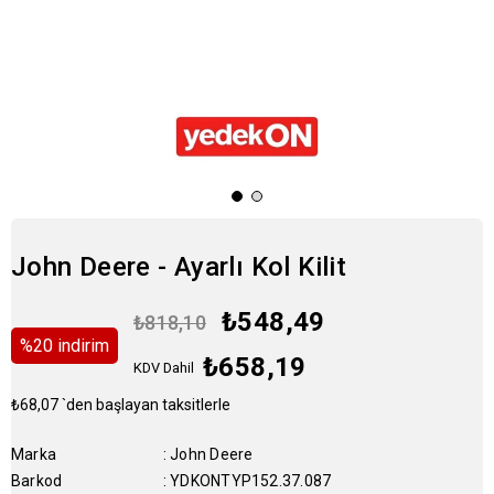
John Deere - Ayarlı Kol Kilit
₺548,49
₺818,10
%
20
i̇ndirim
₺658,19
KDV Dahil
₺68,07
`den başlayan taksitlerle
Marka
:
John Deere
Barkod
:
YDKONTYP152.37.087