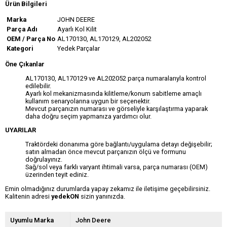
Ürün Bilgileri
Marka
JOHN DEERE
Parça Adı
Ayarlı Kol Kilit
OEM / Parça No
AL170130, AL170129, AL202052
Kategori
Yedek Parçalar
Öne Çıkanlar
AL170130, AL170129 ve AL202052 parça numaralarıyla kontrol
edilebilir.
Ayarlı kol mekanizmasında kilitleme/konum sabitleme amaçlı
kullanım senaryolarına uygun bir seçenektir.
Mevcut parçanızın numarası ve görseliyle karşılaştırma yaparak
daha doğru seçim yapmanıza yardımcı olur.
UYARILAR
Traktördeki donanıma göre bağlantı/uygulama detayı değişebilir;
satın almadan önce mevcut parçanızın ölçü ve formunu
doğrulayınız.
Sağ/sol veya farklı varyant ihtimali varsa, parça numarası (OEM)
üzerinden teyit ediniz.
Emin olmadığınız durumlarda yapay zekamız ile iletişime geçebilirsiniz.
Kalitenin adresi
yedekON
sizin yanınızda.
Uyumlu Marka
John Deere