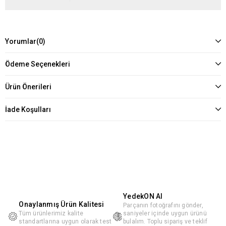
Yorumlar
(0)
Ödeme Seçenekleri
Ürün Önerileri
İade Koşulları
YedekON AI
Onaylanmış Ürün Kalitesi
Parçanın fotoğrafını gönder,
Tüm ürünlerimiz kalite
saniyeler içinde uygun ürünü
standartlarına uygun olarak test
bulalım. Toplu sipariş ve teklif