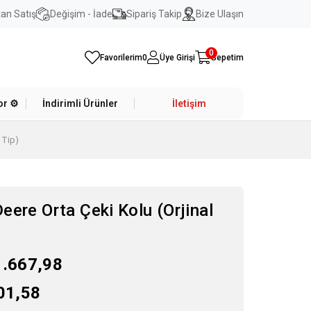
an Satış
Değişim - İade
Sipariş Takip
Bize Ulaşın
0
Favorilerim
0
Üye Girişi
Sepetim
r ⚙️
İndirimli Ürünler
İletişim
 Tip)
eere Orta Çeki Kolu (Orjinal
1.667,98
01,58