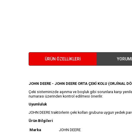
ÜRÜN ÖZELLIKLERI
YORUM
JOHN DEERE - JOHN DEERE ORTA ÇEKİ KOLU (ORJİNAL D
Çeki sisteminizde aşınma ve boşluk gibi sorunlara karşı yenile
numarası üzerinden kontrol edilmesi önerilir.
Uyumluluk
JOHN DEERE traktörlerin çeki kolları grubuna uygun yedek parç
Ürün Bilgileri
Marka
JOHN DEERE