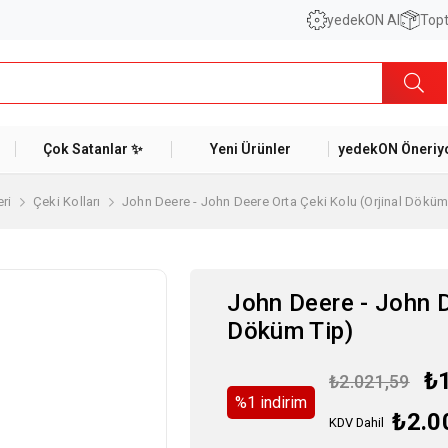
yedekON AI
Topt
Çok Satanlar ✨
Yeni Ürünler
yedekON Öneriyo
ri
Çeki Kolları
John Deere - John Deere Orta Çeki Kolu (Orjinal Döküm
John Deere - John D
Döküm Tip)
₺
₺2.021,59
%
1
i̇ndirim
₺2.0
KDV Dahil