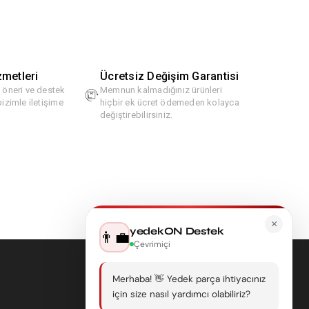
zmetleri
Ücretsiz Değişim Garantisi
, öneri ve destek
Memnun kalmadığınız ürünleri
bizimle iletişime
hiçbir ek ücret ödemeden kolayca
değiştirebilirsiniz.
×
yedekON Destek
👨‍💼
Çevrimiçi
Merhaba! 👋 Yedek parça ihtiyacınız
için size nasıl yardımcı olabiliriz?