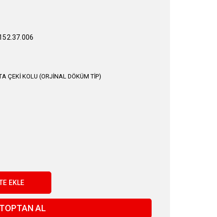
52.37.006
TA ÇEKİ KOLU (ORJİNAL DÖKÜM TİP)
TOPTAN AL