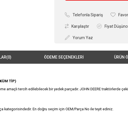
Telefonla Sipariş
Favor
Karşılaştır
Fiyat Düşünc
Yorum Yaz
LAR
(0)
ÖDEME SEÇENEKLERI
ÜRÜN Ö
ÖKÜM TİP)
me amaçlı tercih edilebilecek bir yedek parçadır. JOHN DEERE traktörlerde çeki 
a kategorisindedir. En doğru seçim için OEM/Parça No ile teyit ediniz.