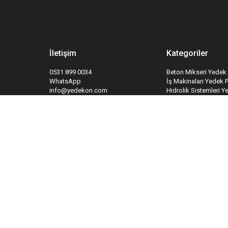
İletişim
Kategoriler
0531 899 0034
Beton Mikseri Yedek 
WhatsApp
İş Makinaları Yedek 
info@yedekon.com
Hidrolik Sistemleri Y
Kapı ve Kapı Sistemle
Yangın Söndürme Sis
Takipte Kal