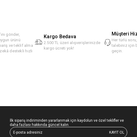
Müşteri Hi
ını gönder,
Kargo Bedava
 uygun ürünü
Her türlü soru
2.500 TL üzeri alışverişlerinizde
pariş ve teklif alma
talebiniz için 
kargo ücreti yok!
ekâ destekli hızlı
geçin.
İlk sipariş indiriminden yararlanmak için kaydolun ve özel teklifler ve
daha fazlası hakkında güncel kalın.
KAYIT OL