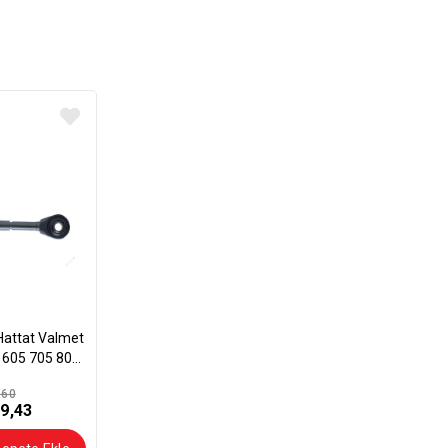
 605 705 805
ta Çeki Kolu
,60
9,43