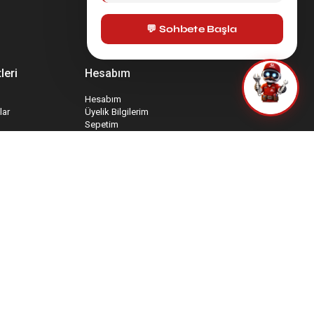
💬 Sohbete Başla
leri
Hesabım
Hesabım
lar
Üyelik Bilgilerim
Sepetim
İade Taleplerim
rmu
Favori Ürünlerim
mu
Sipariş Takip