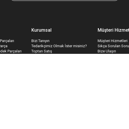
Kurumsal
Müşteri Hizmet
Parçaları
Bizi Tanıyın
Müşteri Hizmetleri
Parça
Tedarikçimiz Olmak İster misiniz?
Sıkça Sorulan Soru
edek Parçaları
Toptan Satış
Bize Ulaşın
ri
İş Konseptimiz
İletişim Formu
temleri
Hakkımızda
Havale Bildirim Fo
İnsan Kaynakları
Tedarik Kabul For
Kariyer
Mesafeli Satış Sözleşmesi
Gizlilik & Güvenlik
Teslimat ve İade
Garanti Koşulları
Ödeme ve Teslimat