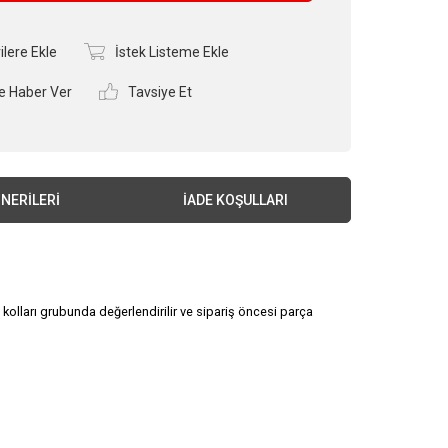
ilere Ekle
İstek Listeme Ekle
e Haber Ver
Tavsiye Et
NERILERI
İADE KOŞULLARI
kolları grubunda değerlendirilir ve sipariş öncesi parça