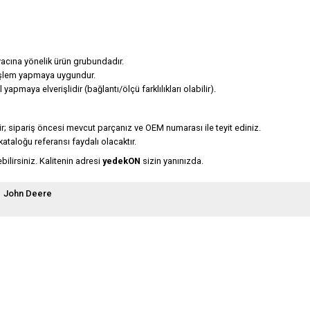
yacına yönelik ürün grubundadır.
işlem yapmaya uygundur.
apmaya elverişlidir (bağlantı/ölçü farklılıkları olabilir).
lir; sipariş öncesi mevcut parçanız ve OEM numarası ile teyit ediniz.
kataloğu referansı faydalı olacaktır.
ilirsiniz. Kalitenin adresi
yedekON
sizin yanınızda.
John Deere