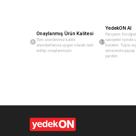
YedekON AI
Onaylanmış Ürün Kalitesi
Parçanın fotoğraf
Tüm ürünlerimiz kalite
saniyeler içinde
standartlarına uygun olarak test
bulalım. Toplu si
edilip onaylanmıştır.
sürecinde yapay z
yardım.