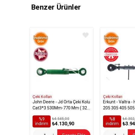
Benzer Ürünler
Çeki Kolları
Çeki Kolları
John Deere - Jd Orta Çeki Kolu
Erkunt - Valtra - Hattat Valmet
Cat3*3 530Mm-770 Mm ( 32
205 305 405 505
Mm )
905 2005 2105 Or
%9
₺4.545,00
%8
₺4.302
Cat 3*2
₺4.130,90
₺3.94
i̇ndirim
i̇ndirim