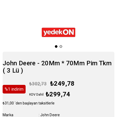
John Deere - 20Mm * 70Mm Pim Tkm
( 3 Lü )
₺249,78
₺302,73
%
1
i̇ndirim
₺299,74
KDV Dahil
₺31,00
`den başlayan taksitlerle
Marka
:
John Deere