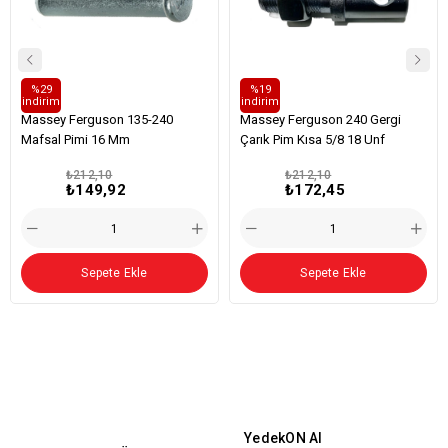
%29
%19
i̇ndirim
i̇ndirim
Pimler
Pimler
Massey Ferguson 135-240
Massey Ferguson 240 Gergi
Mafsal Pimi 16 Mm
Çarık Pim Kısa 5/8 18 Unf
₺212,10
₺212,10
₺149,92
₺172,45
Sepete Ekle
Sepete Ekle
YedekON AI