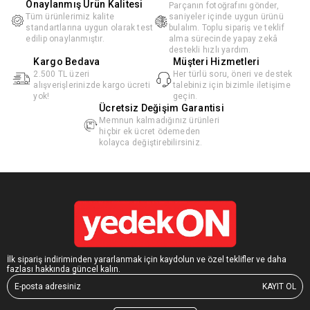
Onaylanmış Ürün Kalitesi
Parçanın fotoğrafını gönder,
Tüm ürünlerimiz kalite
saniyeler içinde uygun ürünü
standartlarına uygun olarak test
bulalım. Toplu sipariş ve teklif
edilip onaylanmıştır.
alma sürecinde yapay zekâ
destekli hızlı yardım.
Kargo Bedava
Müşteri Hizmetleri
2.500 TL üzeri
Her türlü soru, öneri ve destek
alışverişlerinizde kargo ücreti
talebiniz için bizimle iletişime
yok!
geçin.
Ücretsiz Değişim Garantisi
Memnun kalmadığınız ürünleri
hiçbir ek ücret ödemeden
kolayca değiştirebilirsiniz.
İlk sipariş indiriminden yararlanmak için kaydolun ve özel teklifler ve daha
fazlası hakkında güncel kalın.
KAYIT OL