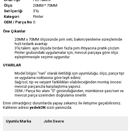
Ölçü
20MM * 70MM
Set İçeriği
3'lü
Kategori
Pimler
OEM / Parça No
0
Öne Çıkanlar
20MM x 70MM ölçüsünde pim seti; bakım/yenileme süreçlerinde
hızlı tedarik avantajı
3’lü takım: aynı ölçüde birden fazla pim ihtiyacına pratik çözüm
Pimler grubundaki uygulamalar için, mevcut parçaya göre ölçü
eşleştirmesiyle seçime uygundur
UYARILAR
Model bilgisi “nan” olarak iletildiği için uyumluluğu; ölçü, parça tipi
ve uygulama noktasına göre teyit ediniz.
Sağ/sol, tip ve varyant farklılıkları olabileceğinden montaj öncesi
mevcut parçanızla karşılaştırma yapınız.
OEM / Parça No alanı “0” göründüğünden, mümkünse şasi/seri ve
mevcut parça üzerinden doğrulama önerilir.
Emin olmadığınız durumlarda yapay zekamız ile iletişime geçebilirsiniz.
Kalitenin adresi
yedekON
sizin yanınızda.
Uyumlu Marka
John Deere