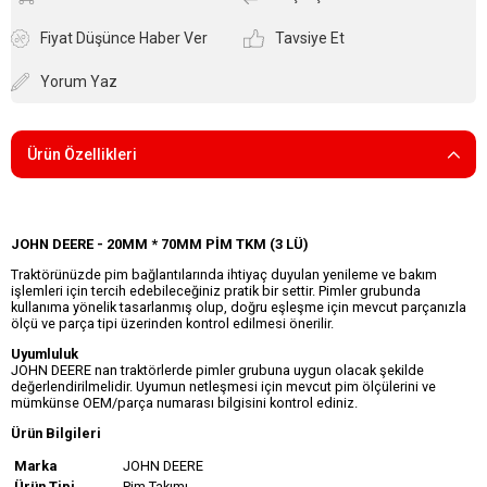
Fiyat Düşünce Haber Ver
Tavsiye Et
Yorum Yaz
Ürün Özellikleri
JOHN DEERE - 20MM * 70MM PİM TKM (3 LÜ)
Traktörünüzde pim bağlantılarında ihtiyaç duyulan yenileme ve bakım
işlemleri için tercih edebileceğiniz pratik bir settir. Pimler grubunda
kullanıma yönelik tasarlanmış olup, doğru eşleşme için mevcut parçanızla
ölçü ve parça tipi üzerinden kontrol edilmesi önerilir.
Uyumluluk
JOHN DEERE nan traktörlerde pimler grubuna uygun olacak şekilde
değerlendirilmelidir. Uyumun netleşmesi için mevcut pim ölçülerini ve
mümkünse OEM/parça numarası bilgisini kontrol ediniz.
Ürün Bilgileri
Marka
JOHN DEERE
Ürün Tipi
Pim Takımı