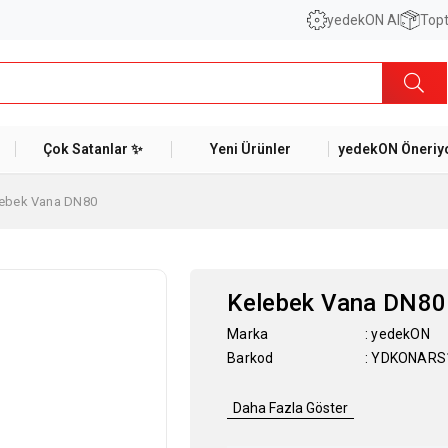
yedekON AI
Topt
Çok Satanlar ✨
Yeni Ürünler
yedekON Öneriyo
lebek Vana DN80
Kelebek Vana DN80
Marka
:
yedekON
Barkod
:
YDKONARS
Daha Fazla Göster