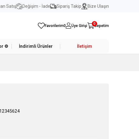
an Satış
Değişim - İade
Sipariş Takip
Bize Ulaşın
0
Favorilerim
0
Üye Girişi
Sepetim
r ⚙️
İndirimli Ürünler
İletişim
12345624