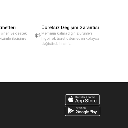
zmetleri
Ücretsiz Değişim Garantisi
, öneri ve destek
Memnun kalmadığınız ürünleri
bizimle iletişime
hiçbir ek ücret ödemeden kolayca
değiştirebilirsiniz.