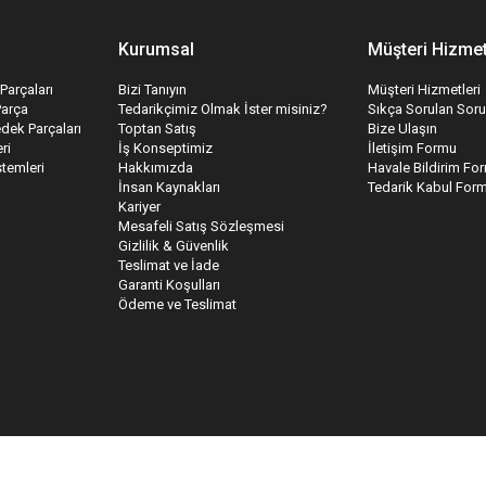
Kurumsal
Müşteri Hizmet
Parçaları
Bizi Tanıyın
Müşteri Hizmetleri
Parça
Tedarikçimiz Olmak İster misiniz?
Sıkça Sorulan Soru
edek Parçaları
Toptan Satış
Bize Ulaşın
ri
İş Konseptimiz
İletişim Formu
temleri
Hakkımızda
Havale Bildirim Fo
İnsan Kaynakları
Tedarik Kabul For
Kariyer
Mesafeli Satış Sözleşmesi
Gizlilik & Güvenlik
Teslimat ve İade
Garanti Koşulları
Ödeme ve Teslimat