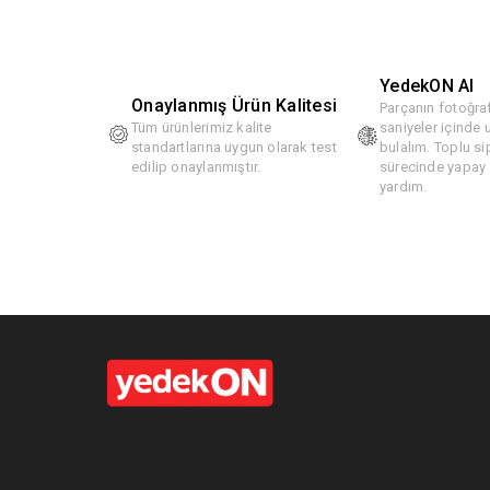
YedekON AI
Onaylanmış Ürün Kalitesi
Parçanın fotoğraf
Tüm ürünlerimiz kalite
saniyeler içinde
standartlarına uygun olarak test
bulalım. Toplu si
edilip onaylanmıştır.
sürecinde yapay z
yardım.