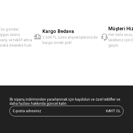
Müşteri Hi
ını gönder,
Kargo Bedava
 uygun ürünü
Her türlü soru
2.500 TL üzeri alışverişlerinizde
pariş ve teklif alma
talebiniz için 
kargo ücreti yok!
ekâ destekli hızlı
geçin.
İlk sipariş indiriminden yararlanmak için kaydolun ve özel teklifler ve
daha fazlası hakkında güncel kalın.
KAYIT OL