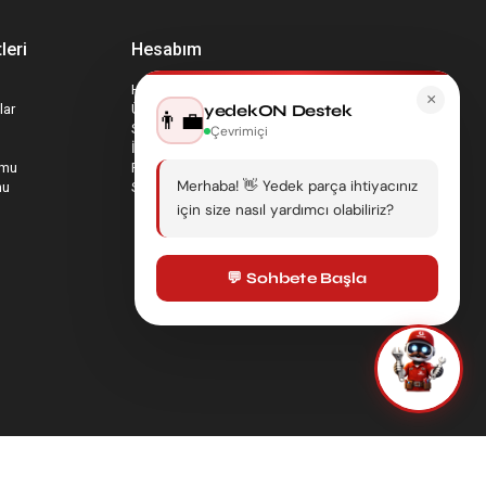
leri
Hesabım
Hesabım
×
lar
Üyelik Bilgilerim
yedekON Destek
👨‍💼
Sepetim
Çevrimiçi
İade Taleplerim
rmu
Favori Ürünlerim
Merhaba! 👋 Yedek parça ihtiyacınız
mu
Sipariş Takip
için size nasıl yardımcı olabiliriz?
💬 Sohbete Başla