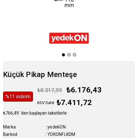
Küçük Pikap Menteşe
₺6.176,43
₺8.317,59
%
11
i̇ndirim
₺7.411,72
KDV Dahil
₺766,49
`den başlayan taksitlerle
Marka
:
yedekON
Barkod
:
YDKONFLKDM