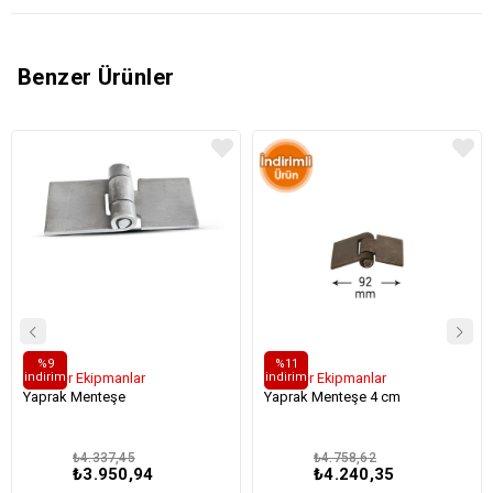
Benzer Ürünler
%9
%11
i̇ndirim
i̇ndirim
Karoser Ekipmanlar
Karoser Ekipmanlar
Yaprak Menteşe
Yaprak Menteşe 4 cm
₺4.337,45
₺4.758,62
₺3.950,94
₺4.240,35