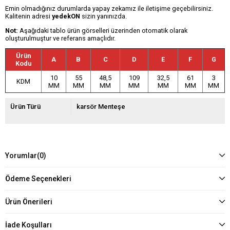
Emin olmadığınız durumlarda yapay zekamız ile iletişime geçebilirsiniz.
Kalitenin adresi
yedekON
sizin yanınızda.
Not:
Aşağıdaki tablo ürün görselleri üzerinden otomatik olarak
oluşturulmuştur ve referans amaçlıdır.
Ürün
A
B
C
D
E
F
G
Kodu
10
55
48,5
109
32,5
61
3
KDM
MM
MM
MM
MM
MM
MM
MM
Ürün Türü
karsör Menteşe
Yorumlar
(0)
Ödeme Seçenekleri
Ürün Önerileri
İade Koşulları