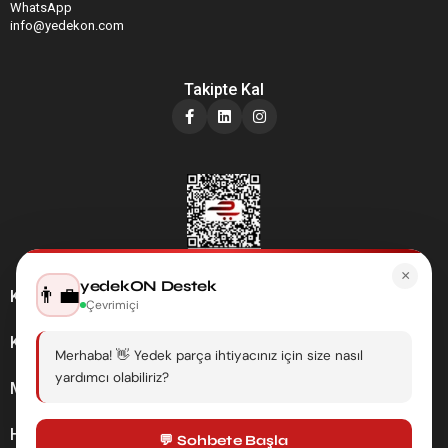
WhatsApp
info@yedekon.com
Takipte Kal
×
yedekON Destek
👨‍💼
Kategoriler
Çevrimiçi
Kurumsal
Merhaba! 👋 Yedek parça ihtiyacınız için size nasıl
yardımcı olabiliriz?
Müşteri Hizmetleri
Hesabım
💬 Sohbete Başla