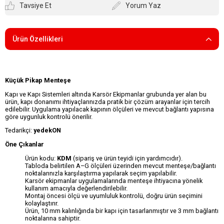
Tavsiye Et
Yorum Yaz
Ürün Özellikleri
Küçük Pikap Menteşe
Kapı ve Kapı Sistemleri altında Karsör Ekipmanlar grubunda yer alan bu
ürün, kapı donanımı ihtiyaçlarınızda pratik bir çözüm arayanlar için tercih
edilebilir. Uygulama yapılacak kapının ölçüleri ve mevcut bağlantı yapısına
göre uygunluk kontrolü önerilir.
Tedarikçi:
yedekON
Öne Çıkanlar
Ürün kodu:
KDM
(sipariş ve ürün teyidi için yardımcıdır).
Tabloda belirtilen A–G ölçüleri üzerinden mevcut menteşe/bağlantı
noktalarınızla karşılaştırma yapılarak seçim yapılabilir.
Karsör ekipmanlar uygulamalarında menteşe ihtiyacına yönelik
kullanım amacıyla değerlendirilebilir.
Montaj öncesi ölçü ve uyumluluk kontrolü, doğru ürün seçimini
kolaylaştırır.
Ürün, 10 mm kalınlığında bir kapı için tasarlanmıştır ve 3 mm bağlantı
noktalarına sahiptir.