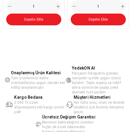
Sepete Ekle
Sepete Ekle
YedekON AI
Onaylanmış Ürün Kalitesi
Parçanın fotoğrafını gönder,
Tüm ürünlerimiz kalite
saniyeler içinde uygun ürünü
standartlarına uygun olarak test
bulalım. Toplu sipariş ve teklif
edilip onaylanmıştır.
alma sürecinde yapay zekâ
destekli hızlı yardım.
Kargo Bedava
Müşteri Hizmetleri
2.500 TL üzeri
Her türlü soru, öneri ve destek
alışverişlerinizde kargo ücreti
talebiniz için bizimle iletişime
yok!
geçin.
Ücretsiz Değişim Garantisi
Memnun kalmadığınız ürünleri
hiçbir ek ücret ödemeden
kolayca değiştirebilirsiniz.