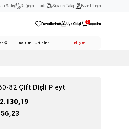
an Satış
Değişim - İade
Sipariş Takip
Bize Ulaşın
0
Favorilerim
0
Üye Girişi
Sepetim
r ⚙️
İndirimli Ürünler
İletişim
-82 Çift Dişli Pleyt
2.130,19
556,23