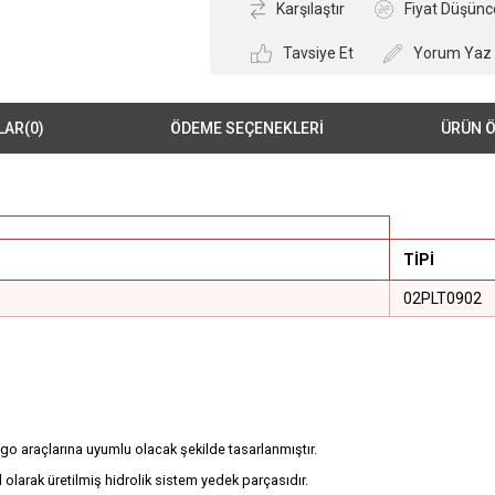
Karşılaştır
Fiyat Düşünc
Tavsiye Et
Yorum Yaz
LAR
(0)
ÖDEME SEÇENEKLERI
ÜRÜN Ö
TİPİ
02PLT0902
go araçlarına uyumlu olacak şekilde tasarlanmıştır.
olarak üretilmiş hidrolik sistem yedek parçasıdır.