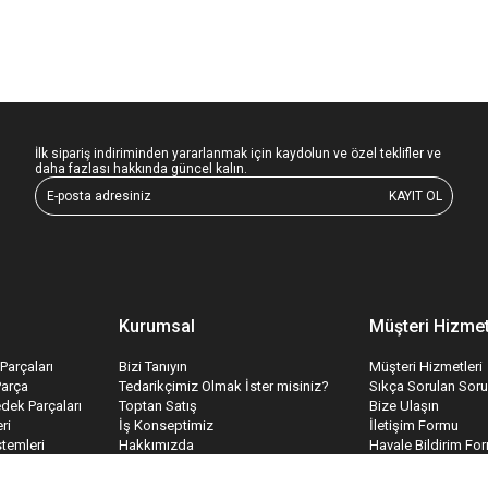
İlk sipariş indiriminden yararlanmak için kaydolun ve özel teklifler ve
daha fazlası hakkında güncel kalın.
KAYIT OL
Kurumsal
Müşteri Hizmet
Parçaları
Bizi Tanıyın
Müşteri Hizmetleri
Parça
Tedarikçimiz Olmak İster misiniz?
Sıkça Sorulan Soru
edek Parçaları
Toptan Satış
Bize Ulaşın
ri
İş Konseptimiz
İletişim Formu
temleri
Hakkımızda
Havale Bildirim Fo
İnsan Kaynakları
Tedarik Kabul For
Kariyer