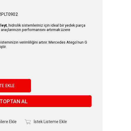
2PLT0902
leyt
, hidrolik sistemleriniz için ideal bir yedek parça
araçlarınızın performansını artırmak üzere
sisteminizin verimliliğini artırır. Mercedes Atego'nun G
ştir.
TOPTAN AL
ilere Ekle
İstek Listeme Ekle