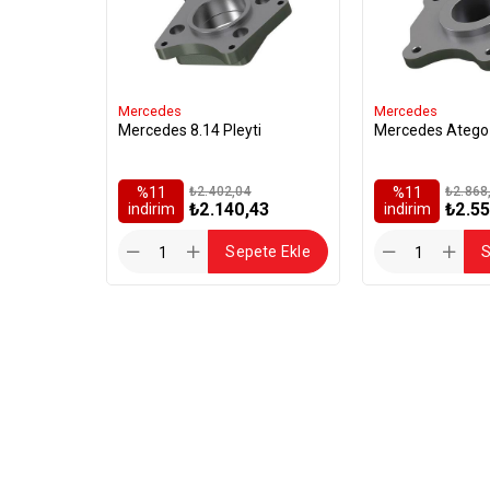
Mercedes
Mercedes
Mercedes 8.14 Pleyti
Mercedes Atego 
%11
₺2.402,04
%11
₺2.868
₺2.140,43
₺2.55
i̇ndirim
i̇ndirim
Sepete Ekle
S