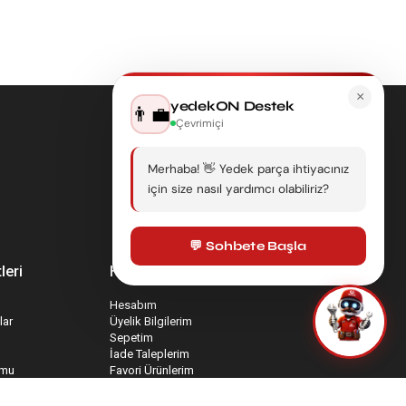
×
yedekON Destek
👨‍💼
Çevrimiçi
Merhaba! 👋 Yedek parça ihtiyacınız
için size nasıl yardımcı olabiliriz?
💬 Sohbete Başla
leri
Hesabım
Hesabım
lar
Üyelik Bilgilerim
Sepetim
İade Taleplerim
rmu
Favori Ürünlerim
mu
Sipariş Takip