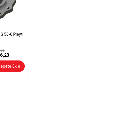
G 56-6 Pleyti
,66
6,23
epete Ekle