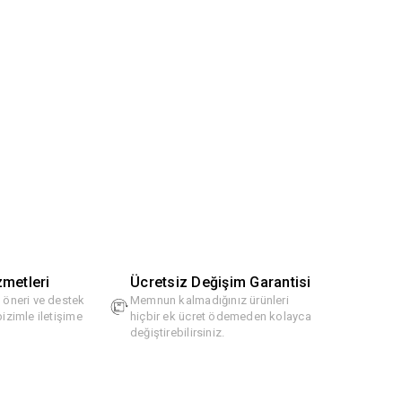
zmetleri
Ücretsiz Değişim Garantisi
, öneri ve destek
Memnun kalmadığınız ürünleri
bizimle iletişime
hiçbir ek ücret ödemeden kolayca
değiştirebilirsiniz.