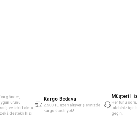
Müşteri Hi
ını gönder,
Kargo Bedava
 uygun ürünü
Her türlü soru
2.500 TL üzeri alışverişlerinizde
pariş ve teklif alma
talebiniz için 
kargo ücreti yok!
ekâ destekli hızlı
geçin.