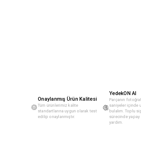
YedekON AI
Onaylanmış Ürün Kalitesi
Parçanın fotoğraf
Tüm ürünlerimiz kalite
saniyeler içinde
standartlarına uygun olarak test
bulalım. Toplu si
edilip onaylanmıştır.
sürecinde yapay z
yardım.