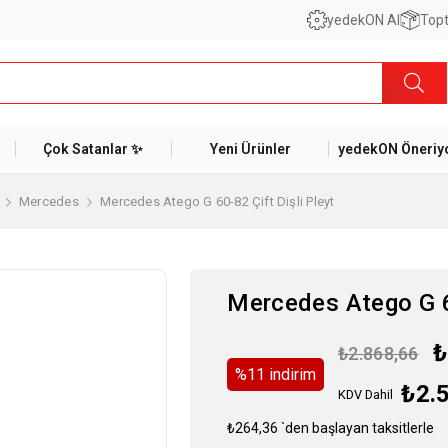
yedekON AI
Topt
Çok Satanlar ✨
Yeni Ürünler
yedekON Öneriyo
Mercedes
Mercedes Atego G 60-82 Çift Dişli Pleyt
Mercedes Atego G 60
₺
₺2.868,66
%
11
i̇ndirim
₺2.
KDV Dahil
₺264,36
`den başlayan taksitlerle