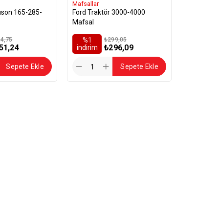
Mafsallar
son 165-285-
Ford Traktör 3000-4000
Mafsal
4,75
%1
₺299,05
51,24
₺296,09
i̇ndirim
Sepete Ekle
Sepete Ekle