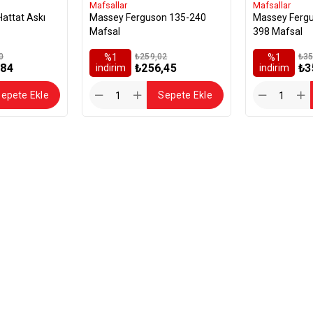
Mafsallar
Mafsallar
Massey Ferguson 135-240
Massey Fergu
Mafsal
398 Mafsal
0
%1
₺259,02
%1
₺35
,84
₺256,45
₺3
i̇ndirim
i̇ndirim
epete Ekle
Sepete Ekle