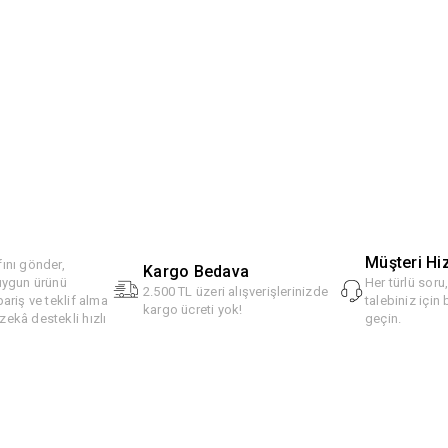
Müşteri Hi
ını gönder,
Kargo Bedava
 uygun ürünü
Her türlü soru
2.500 TL üzeri alışverişlerinizde
pariş ve teklif alma
talebiniz için 
kargo ücreti yok!
ekâ destekli hızlı
geçin.