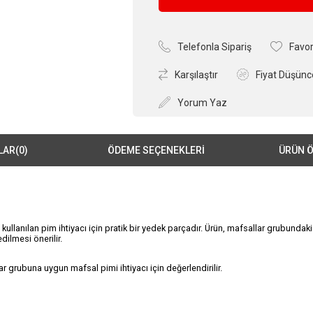
Telefonla Sipariş
Favor
Karşılaştır
Fiyat Düşünc
Yorum Yaz
LAR
(0)
ÖDEME SEÇENEKLERI
ÜRÜN Ö
llanılan pim ihtiyacı için pratik bir yedek parçadır. Ürün, mafsallar grubundaki
dilmesi önerilir.
rubuna uygun mafsal pimi ihtiyacı için değerlendirilir.