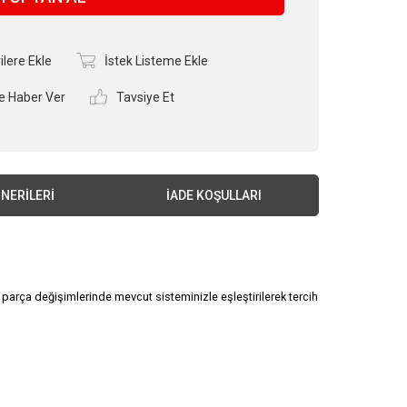
ilere Ekle
İstek Listeme Ekle
e Haber Ver
Tavsiye Et
NERILERI
İADE KOŞULLARI
 parça değişimlerinde mevcut sisteminizle eşleştirilerek tercih