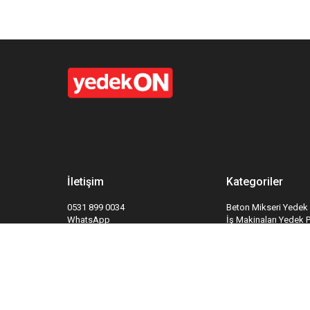
İletişim
Kategoriler
0531 899 0034
Beton Mikseri Yedek 
WhatsApp
İş Makinaları Yedek 
info@yedekon.com
Hidrolik Sistemleri Y
Kapı ve Kapı Sistemle
Yangın Söndürme Sis
Takipte Kal