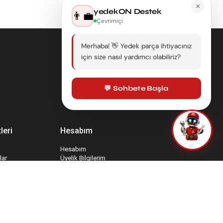
×
yedekON Destek
👨‍💼
Çevrimiçi
Merhaba! 👋 Yedek parça ihtiyacınız
için size nasıl yardımcı olabiliriz?
💬 Sohbete Başla
leri
Hesabım
Hesabım
lar
Üyelik Bilgilerim
Sepetim
İade Taleplerim
rmu
Favori Ürünlerim
mu
Sipariş Takip