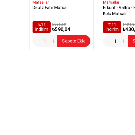
Mafsallar
Mafsallar
Deutz Fahr Mafsal
Erkunt - Valtra - Hattat Askı
Kolu Mafsalı
%11
₺666,60
%11
₺484,8
₺590,04
₺430
i̇ndirim
i̇ndirim
Sepete Ekle
S