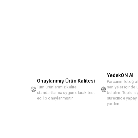
YedekON AI
Onaylanmış Ürün Kalitesi
Parçanın fotoğraf
Tüm ürünlerimiz kalite
saniyeler içinde
standartlarına uygun olarak test
bulalım. Toplu si
edilip onaylanmıştır.
sürecinde yapay z
yardım.