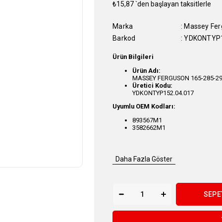
₺15,87
`den başlayan taksitlerle
Marka
:
Massey Fer
Barkod
:
YDKONTYP1
Ürün Bilgileri
Ürün Adı:
MASSEY FERGUSON 165-285-29
Üretici Kodu:
YDKONTYP152.04.017
Uyumlu OEM Kodları:
893567M1
3582662M1
Daha Fazla Göster