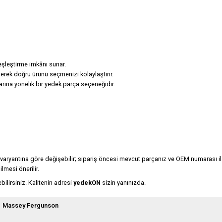
eşleştirme imkânı sunar.
rek doğru ürünü seçmenizi kolaylaştırır.
rına yönelik bir yedek parça seçeneğidir.
 varyantına göre değişebilir; sipariş öncesi mevcut parçanız ve OEM numarası ile 
lmesi önerilir.
ilirsiniz. Kalitenin adresi
yedekON
sizin yanınızda.
Massey Fergunson