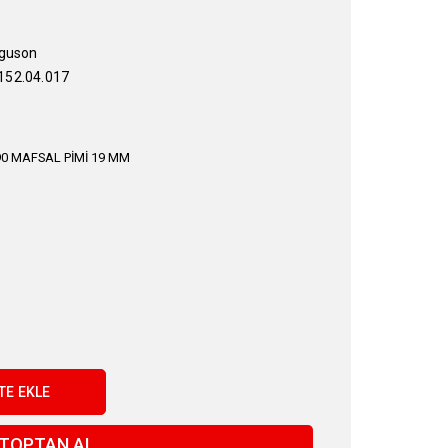
guson
52.04.017
0 MAFSAL PİMİ 19 MM
TOPTAN AL