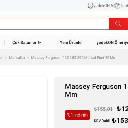
yedekON AI
Topt
Çok Satanlar ✨
Yeni Ürünler
yedekON Öneriyo
ar
Mafsallar
Massey Ferguson 165-285-290 Mafsal Pimi 19 Mm
Massey Ferguson 1
Mm
₺1
₺155,01
%
1
i̇ndirim
₺153
KDV Dahil