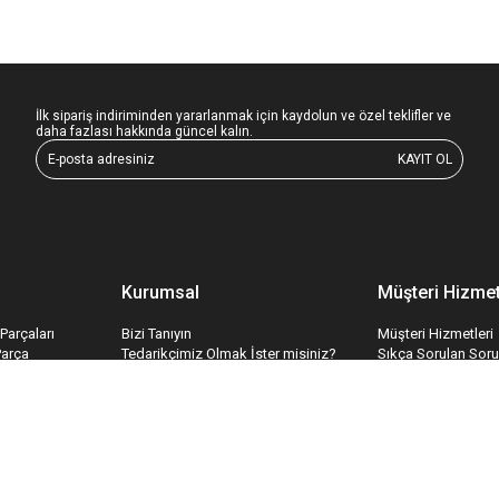
İlk sipariş indiriminden yararlanmak için kaydolun ve özel teklifler ve
daha fazlası hakkında güncel kalın.
KAYIT OL
Kurumsal
Müşteri Hizmet
Parçaları
Bizi Tanıyın
Müşteri Hizmetleri
Parça
Tedarikçimiz Olmak İster misiniz?
Sıkça Sorulan Soru
edek Parçaları
Toptan Satış
Bize Ulaşın
ri
İş Konseptimiz
İletişim Formu
temleri
Hakkımızda
Havale Bildirim Fo
İnsan Kaynakları
Tedarik Kabul For
Kariyer
Mesafeli Satış Sözleşmesi
Gizlilik & Güvenlik