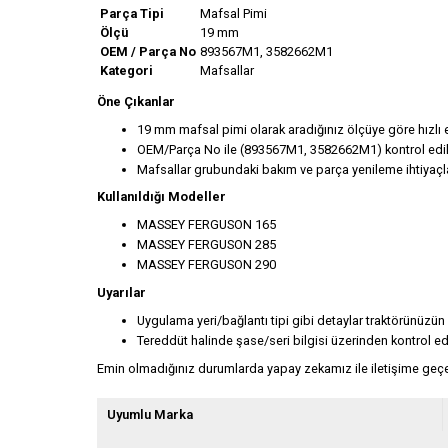
Parça Tipi
Mafsal Pimi
Ölçü
19 mm
OEM / Parça No
893567M1, 3582662M1
Kategori
Mafsallar
Öne Çıkanlar
19 mm mafsal pimi olarak aradığınız ölçüye göre hızlı 
OEM/Parça No ile (893567M1, 3582662M1) kontrol edile
Mafsallar grubundaki bakım ve parça yenileme ihtiyaçla
Kullanıldığı Modeller
MASSEY FERGUSON 165
MASSEY FERGUSON 285
MASSEY FERGUSON 290
Uyarılar
Uygulama yeri/bağlantı tipi gibi detaylar traktörünüzün
Tereddüt halinde şase/seri bilgisi üzerinden kontrol edi
Emin olmadığınız durumlarda yapay zekamız ile iletişime geçeb
Uyumlu Marka