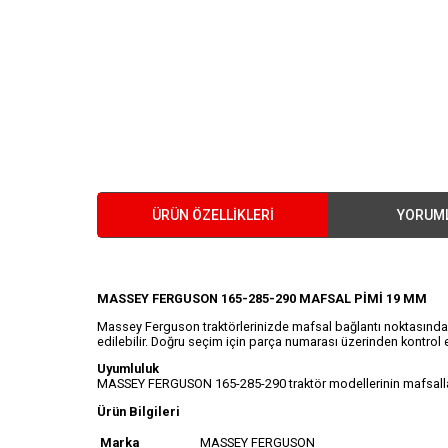
ÜRÜN ÖZELLIKLERI
YORUM
MASSEY FERGUSON 165-285-290 MAFSAL PİMİ 19 MM
Massey Ferguson traktörlerinizde mafsal bağlantı noktasında ku
edilebilir. Doğru seçim için parça numarası üzerinden kontrol e
Uyumluluk
MASSEY FERGUSON 165-285-290 traktör modellerinin mafsallar g
Ürün Bilgileri
Marka
MASSEY FERGUSON