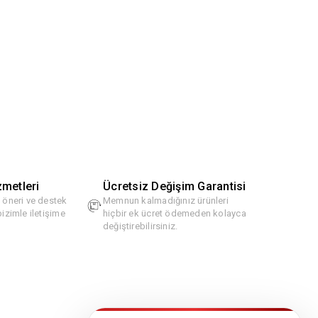
zmetleri
Ücretsiz Değişim Garantisi
, öneri ve destek
Memnun kalmadığınız ürünleri
bizimle iletişime
hiçbir ek ücret ödemeden kolayca
değiştirebilirsiniz.