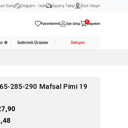
an Satış
Değişim - İade
Sipariş Takip
Bize Ulaşın
0
Favorilerim
0
Üye Girişi
Sepetim
r ⚙️
İndirimli Ürünler
İletişim
65-285-290 Mafsal Pimi 19
27,90
,48