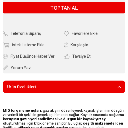
TOPTAN AL
Telefonla Sipariş
Favorilere Ekle
İstek Listeme Ekle
Karşılaştır
Fiyat Düşünce Haber Ver
Tavsiye Et
Yorum Yaz
Ürün Özellikleri
MIG torç meme uçları
, gaz akışını düzenleyerek kaynak işleminin düzgün
ve verimli bir şekilde gerçekleştirilmesini sağlar. Kaynak sırasında
soğutma
,
koruyucu gazın yönlendirilmesi
ve
düzgün bir kaynak yüzeyi
oluşturulması
için kritik öneme sahiptir. Bu uçlar,
çeşitli malzemelerden
üretilir ve
yüksek ısıya dayanıklı
yapıları sayesinde uzun süreli