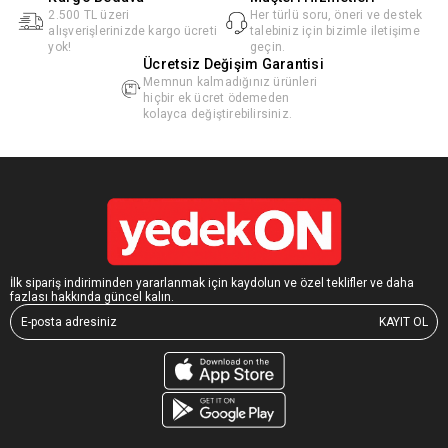
2.500 TL üzeri
Her türlü soru, öneri ve destek
alışverişlerinizde kargo ücreti
talebiniz için bizimle iletişime
yok!
geçin.
Ücretsiz Değişim Garantisi
Memnun kalmadığınız ürünleri
hiçbir ek ücret ödemeden
kolayca değiştirebilirsiniz.
İlk sipariş indiriminden yararlanmak için kaydolun ve özel teklifler ve daha
fazlası hakkında güncel kalın.
KAYIT OL