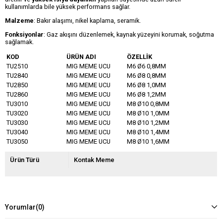
kullanımlarda bile yüksek performans sağlar.
Malzeme
: Bakır alaşımı, nikel kaplama, seramik.
Fonksiyonlar
: Gaz akışını düzenlemek, kaynak yüzeyini korumak, soğutma
sağlamak.
KOD
ÜRÜN ADI
ÖZELLİK
TU2510
MIG MEME UCU
M6 Ø6 0,8MM
TU2840
MIG MEME UCU
M6 Ø8 0,8MM
TU2850
MIG MEME UCU
M6 Ø8 1,0MM
TU2860
MIG MEME UCU
M6 Ø8 1,2MM
TU3010
MIG MEME UCU
M8 Ø10 0,8MM
TU3020
MIG MEME UCU
M8 Ø10 1,0MM
TU3030
MIG MEME UCU
M8 Ø10 1,2MM
TU3040
MIG MEME UCU
M8 Ø10 1,4MM
TU3050
MIG MEME UCU
M8 Ø10 1,6MM
Ürün Türü
Kontak Meme
Yorumlar
(0)