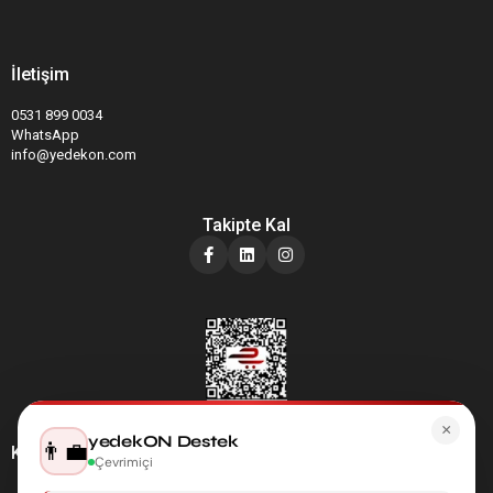
İletişim
0531 899 0034
WhatsApp
info@yedekon.com
Takipte Kal
×
yedekON Destek
👨‍💼
Kategoriler
Çevrimiçi