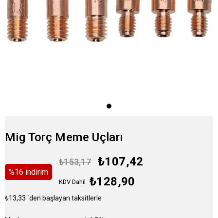
Mig Torç Meme Uçları
₺107,42
₺153,17
%
16
i̇ndirim
₺128,90
KDV Dahil
₺13,33
`den başlayan taksitlerle