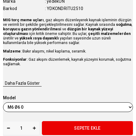
Marka
:
yedekON
Barkod
:
YDKONDRİTU2510
MIG torç meme uçları
, gaz akışını düzenleyerek kaynak işleminin düzgün
ve verimli bir şekilde gerçekleştirilmesini sağlar. Kaynak sırasında
soğutma
,
koruyucu gazın yönlendirilmesi
ve
düzgün bir kaynak yüzeyi
oluşturulması
için kritik öneme sahiptir. Bu uçlar,
çeşitli malzemelerden
üretilir ve
yüksek ısıya dayanıklı
yapıları sayesinde uzun süreli
kullanımlarda bile yüksek performans sağlar.
Malzeme
: Bakır alaşımı, nikel kaplama, seramik.
Fonksiyonlar
: Gaz akışını düzenlemek, kaynak yüzeyini korumak, soğutma
sağlamak.
Daha Fazla Göster
Model