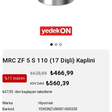
MRC ZF 5 S 110 (17 Dişli) Kaplini
₺466,99
₺628,88
%
11
i̇ndirim
₺560,39
KDV Dahil
₺57,95
`den başlayan taksitlerle
Marka
:
Hipomak
Barkod
:
YDKONZU5K001400030