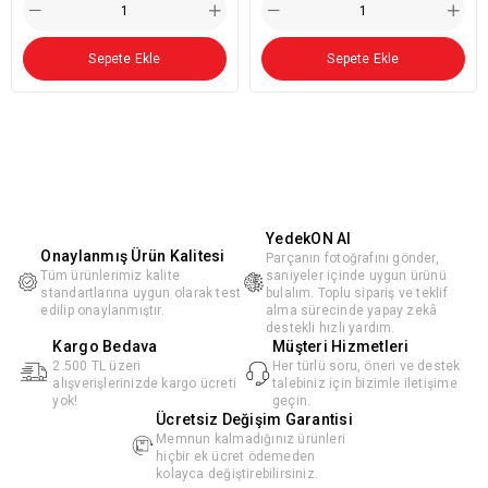
Sepete Ekle
Sepete Ekle
YedekON AI
Onaylanmış Ürün Kalitesi
Parçanın fotoğrafını gönder,
Tüm ürünlerimiz kalite
saniyeler içinde uygun ürünü
standartlarına uygun olarak test
bulalım. Toplu sipariş ve teklif
edilip onaylanmıştır.
alma sürecinde yapay zekâ
destekli hızlı yardım.
Kargo Bedava
Müşteri Hizmetleri
2.500 TL üzeri
Her türlü soru, öneri ve destek
alışverişlerinizde kargo ücreti
talebiniz için bizimle iletişime
yok!
geçin.
Ücretsiz Değişim Garantisi
Memnun kalmadığınız ürünleri
hiçbir ek ücret ödemeden
kolayca değiştirebilirsiniz.