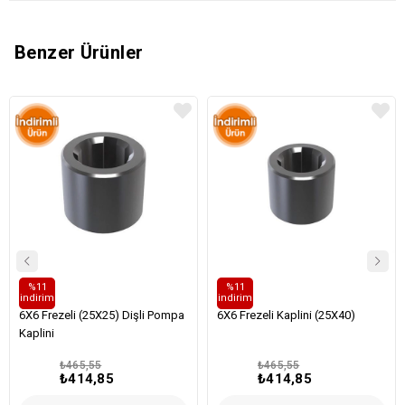
Benzer Ürünler
%11
%11
i̇ndirim
i̇ndirim
Kaplin
Kaplin
6X6 Frezeli (25X25) Dişli Pompa
6X6 Frezeli Kaplini (25X40)
Kaplini
₺465,55
₺465,55
₺414,85
₺414,85