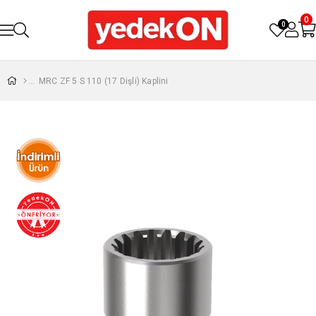
0
0
MRC ZF 5 S 110 (17 Dişli) Kaplini