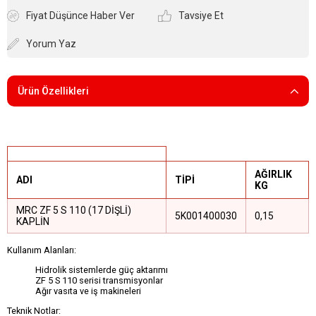
Fiyat Düşünce Haber Ver
Tavsiye Et
Yorum Yaz
Ürün Özellikleri
AĞIRLIK
ADI
TİPİ
KG
MRC ZF 5 S 110 (17 DİŞLİ)
5K001400030
0,15
KAPLİN
Kullanım Alanları:
Hidrolik sistemlerde güç aktarımı
ZF 5 S 110 serisi transmisyonlar
Ağır vasıta ve iş makineleri
Teknik Notlar: