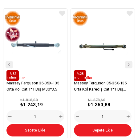
%32
%28
i̇ndirim
i̇ndirim
Orta Kollar
Orta Kollar
Massey Ferguson 35-35X-135
Massey Ferguson 35-35X-135
Orta Kol Cat 1*1 Diş M30*3,5
Orta Kol Karediş Cat 1*1 Diş
M30*6
₺1.818,00
₺1.878,60
₺1.243,19
₺1.350,88
Sepete Ekle
Sepete Ekle