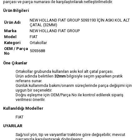
parçası ve parça numarası ile karşılaştırılarak netleştirilmelidir.
Ürün Bilgileri
NEW HOLLAND FIAT GROUP 5093193 İÇİN ASKI KOL ALT
Ürün Adı
ÇATAL (32MM)
Marka
NEW HOLLAND FIAT GROUP
Model
FIAT
Kategori
Ortakollar
OEM / Parça
5093688
No
Öne Çıkanlar
Ortakollar grubunda kullanılan askı kol alt çatal parçası.
Ürün adında belirtilen
32mm
bilgisiyle seçim yaparken pratik
referans sunar.
Günlük kullanımda bakım/onarım süreçlerinde parça değişimi için
uygun bir seçenektir.
Doğru eşleşme için OEM/Parça No ile kontrol edilerek sipariş
verilmesi önerilir.
Kullanıldığı Modeller
FIAT
UYARILAR
Sağ/sol yön, tip ve varyantlar traktöre göre değişebilir; mevcut
parçanızla karşılaştırarak doğrulayınız.