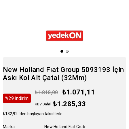
New Holland Fıat Group 5093193 İçin
Askı Kol Alt Çatal (32Mm)
₺1.071,11
₺1.818,00
%
29
i̇ndirim
₺1.285,33
KDV Dahil
₺132,92
`den başlayan taksitlerle
Marka
:
New Holland Fiat Grub