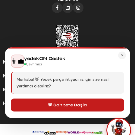
×
yedekON Destek
👨‍💼
Kategoriler
Çevrimiçi
Kurumsal
Merhaba! 👋 Yedek parça ihtiyacınız için size nasıl
yardımcı olabiliriz?
Müşteri Hizmetleri
Hesabım
💬 Sohbete Başla