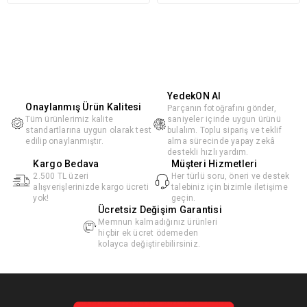
YedekON AI
Onaylanmış Ürün Kalitesi
Parçanın fotoğrafını gönder,
Tüm ürünlerimiz kalite
saniyeler içinde uygun ürünü
standartlarına uygun olarak test
bulalım. Toplu sipariş ve teklif
edilip onaylanmıştır.
alma sürecinde yapay zekâ
destekli hızlı yardım.
Kargo Bedava
Müşteri Hizmetleri
2.500 TL üzeri
Her türlü soru, öneri ve destek
alışverişlerinizde kargo ücreti
talebiniz için bizimle iletişime
yok!
geçin.
Ücretsiz Değişim Garantisi
Memnun kalmadığınız ürünleri
hiçbir ek ücret ödemeden
kolayca değiştirebilirsiniz.