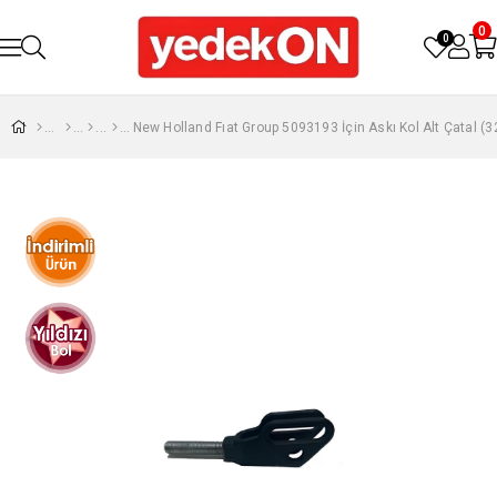
0
0
New Holland Fıat Group 5093193 İçin Askı Kol Alt Çatal 