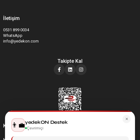
İletişim
0531 899 0034
WhatsApp
info@yedekon.com
Takipte Kal
×
yedekON Destek
👨‍💼
Kategoriler
Çevrimiçi