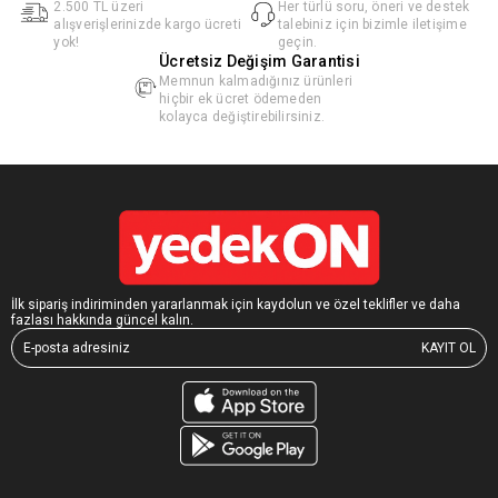
2.500 TL üzeri
Her türlü soru, öneri ve destek
alışverişlerinizde kargo ücreti
talebiniz için bizimle iletişime
yok!
geçin.
Ücretsiz Değişim Garantisi
Memnun kalmadığınız ürünleri
hiçbir ek ücret ödemeden
kolayca değiştirebilirsiniz.
İlk sipariş indiriminden yararlanmak için kaydolun ve özel teklifler ve daha
fazlası hakkında güncel kalın.
KAYIT OL