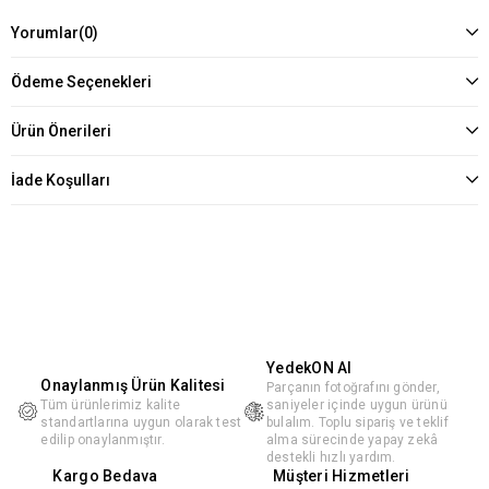
Yorumlar
(0)
Ödeme Seçenekleri
Ürün Önerileri
İade Koşulları
YedekON AI
Onaylanmış Ürün Kalitesi
Parçanın fotoğrafını gönder,
Tüm ürünlerimiz kalite
saniyeler içinde uygun ürünü
standartlarına uygun olarak test
bulalım. Toplu sipariş ve teklif
edilip onaylanmıştır.
alma sürecinde yapay zekâ
destekli hızlı yardım.
Kargo Bedava
Müşteri Hizmetleri