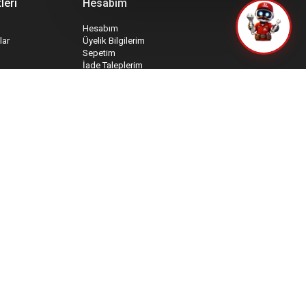
leri
Hesabım
Hesabım
lar
Üyelik Bilgilerim
Sepetim
İade Taleplerim
rmu
Favori Ürünlerim
mu
Sipariş Takip