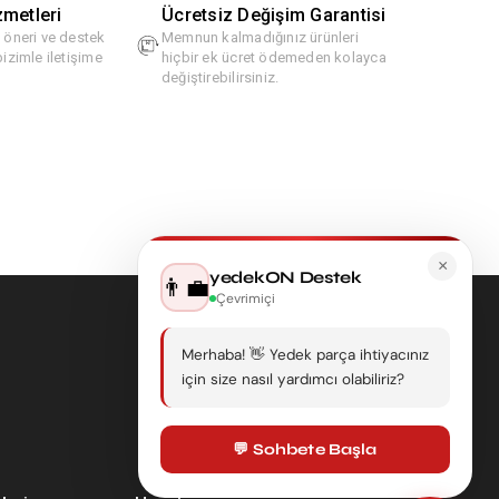
zmetleri
Ücretsiz Değişim Garantisi
, öneri ve destek
Memnun kalmadığınız ürünleri
bizimle iletişime
hiçbir ek ücret ödemeden kolayca
değiştirebilirsiniz.
×
yedekON Destek
👨‍💼
Çevrimiçi
Merhaba! 👋 Yedek parça ihtiyacınız
için size nasıl yardımcı olabiliriz?
💬 Sohbete Başla