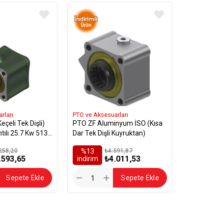
rları
PTO ve Aksesuarları
çeli Tek Dişli)
PTO ZF Aluminyum İSO (Kısa
tılı 25.7 Kw 513
Dar Tek Dişli Kuyruktan)
258,20
%13
₺4.591,87
.593,65
₺4.011,53
i̇ndirim
Sepete Ekle
Sepete Ekle