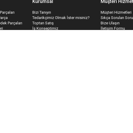
Kurumsal
Müşteri Hizmet
Parçaları
Bizi Tanıyın
Müşteri Hizmetleri
Parça
Tedarikçimiz Olmak İster misiniz?
Sıkça Sorulan Soru
edek Parçaları
Toptan Satış
Bize Ulaşın
ri
İş Konseptimiz
İletişim Formu
temleri
Hakkımızda
Havale Bildirim Fo
İnsan Kaynakları
Tedarik Kabul For
Kariyer
Mesafeli Satış Sözleşmesi
Gizlilik & Güvenlik
Teslimat ve İade
Garanti Koşulları
Ödeme ve Teslimat