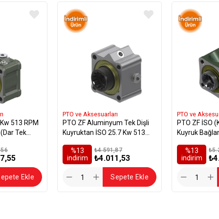
rı
PTO ve Aksesuarları
PTO ve Aksesua
7 Kw 513 RPM
PTO ZF Aluminyum Tek Dişli
PTO ZF İSO (Ke
 (Dar Tek
Kuyruktan İSO 25.7 Kw 513
Kuyruk Bağlan
RPM
RPM
,56
%13
₺4.591,87
%13
₺5.
7,55
₺4.011,53
₺4
i̇ndirim
i̇ndirim
epete Ekle
Sepete Ekle