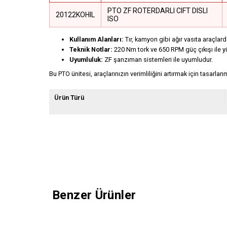
PTO ZF ROTERDARLI CIFT DISLI
20122KOHIL
ISO
Kullanım Alanları:
Tır, kamyon gibi ağır vasıta araçlar
Teknik Notlar:
220 Nm tork ve 650 RPM güç çıkışı ile 
Uyumluluk:
ZF şanzıman sistemleri ile uyumludur.
Bu PTO ünitesi, araçlarınızın verimliliğini artırmak için tasarl
Ürün Türü
Benzer Ürünler