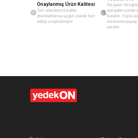
Onaylanmış Ürün Kalitesi
Parçanın fotoğraf
Tüm ürünlerimiz kalite
saniyeler içinde
standartlarına uygun olarak test
bulalım. Toplu si
edilip onaylanmıştır.
sürecinde yapay z
yardım.