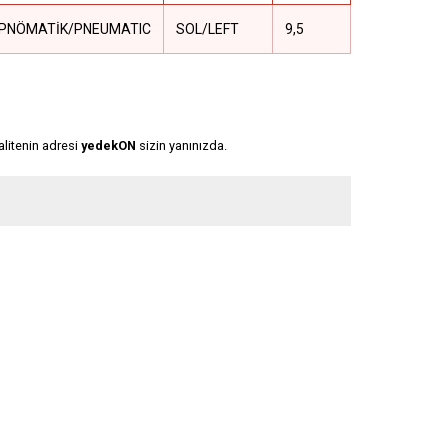
PNÖMATİK/PNEUMATIC
SOL/LEFT
9,5
alitenin adresi
yedekON
sizin yanınızda.