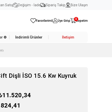
an Satış
Değişim - İade
Sipariş Takip
Bize Ulaşın
0
Favorilerim
0
Üye Girişi
Sepetim
r ⚙️
İndirimli Ürünler
İletişim
ntı
ift Dişli İSO 15.6 Kw Kuyruk
₺11.520,34
.824,41