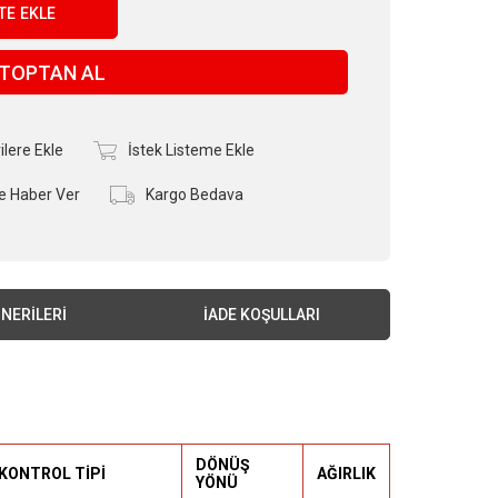
TOPTAN AL
ilere Ekle
İstek Listeme Ekle
e Haber Ver
Kargo Bedava
NERILERI
İADE KOŞULLARI
DÖNÜŞ
KONTROL TİPİ
AĞIRLIK
YÖNÜ