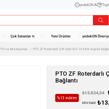
yedekON AI
Topt
Çok Satanlar ✨
Yeni Ürünler
yedekON Öneriyo
PTO ve Aksesuarları
PTO ZF Roterdarlı Çift Dişli İSO 15.6 Kw Kuyruk Bağla
PTO ZF Roterdarlı Ç
Bağlantı
₺15.824,34
%
13
i̇ndirim
₺13
KDV Dahil