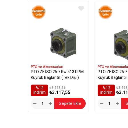
PTO ve Aksesuarları
PTO ve Aksesuarla
PTO ZF İSO 25.7 Kw 513 RPM
PTO ZF İSO 25.
Kuyruk Bağlantılı (Tek Dişli)
Kuyruk Bağlantılı
Dişli)
%13
₺3.568,56
%13
₺3.568
₺3.117,55
₺3.11
i̇ndirim
i̇ndirim
Sepete Ekle
S