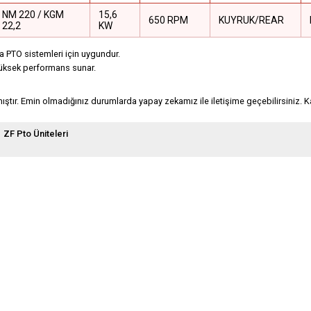
NM 220 / KGM
15,6
650 RPM
KUYRUK/REAR
22,2
KW
da PTO sistemleri için uygundur.
yüksek performans sunar.
anmıştır. Emin olmadığınız durumlarda yapay zekamız ile iletişime geçebilirsiniz. K
ZF Pto Üniteleri