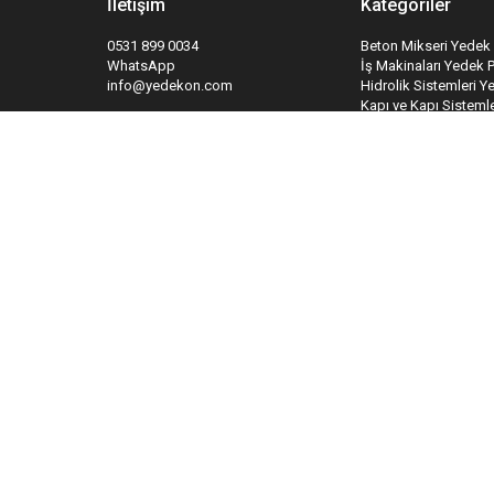
İletişim
Kategoriler
0531 899 0034
Beton Mikseri Yedek 
WhatsApp
İş Makinaları Yedek 
info@yedekon.com
Hidrolik Sistemleri Y
Kapı ve Kapı Sistemle
Yangın Söndürme Sis
Takipte Kal