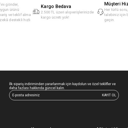
Müşteri Hi
ını gönder,
Kargo Bedava
 uygun ürünü
Her türlü soru
2.500 TL üzeri alışverişlerinizde
pariş ve teklif alma
talebiniz için 
kargo ücreti yok!
ekâ destekli hızlı
geçin.
İlk sipariş indiriminden yararlanmak için kaydolun ve özel teklifler ve
daha fazlası hakkında güncel kalın.
KAYIT OL