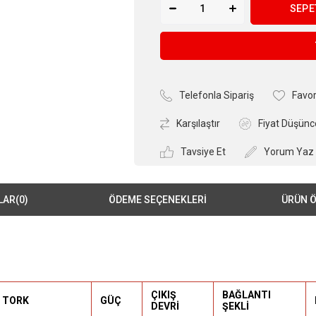
Telefonla Sipariş
Favor
Karşılaştır
Fiyat Düşünc
Tavsiye Et
Yorum Yaz
LAR
(0)
ÖDEME SEÇENEKLERI
ÜRÜN Ö
ÇIKIŞ
BAĞLANTI
TORK
GÜÇ
DEVRİ
ŞEKLİ