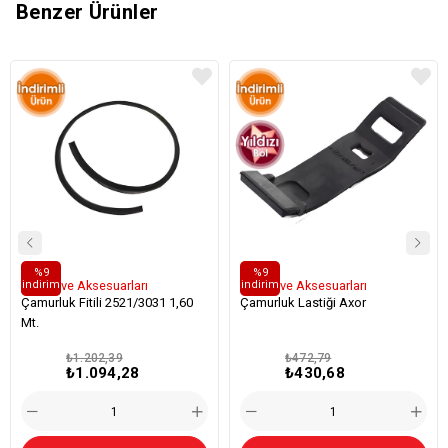
Benzer Ürünler
%9
%9
i̇ndirim
i̇ndirim
Tozluk ve Aksesuarları
Tozluk ve Aksesuarları
Çamurluk Fitili 2521/3031 1,60
Çamurluk Lastiği Axor
Mt.
₺1.202,39
₺472,79
₺1.094,28
₺430,68