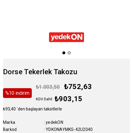
Dorse Tekerlek Takozu
₺752,63
₺1.003,50
%
10
i̇ndirim
₺903,15
KDV Dahil
₺93,40
`den başlayan taksitlerle
Marka
:
yedekON
Barkod
:
YDKONAYMKS-42U2040