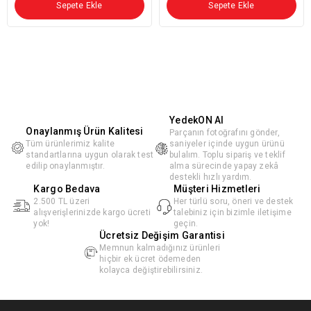
Sepete Ekle
Sepete Ekle
YedekON AI
Onaylanmış Ürün Kalitesi
Parçanın fotoğrafını gönder,
Tüm ürünlerimiz kalite
saniyeler içinde uygun ürünü
standartlarına uygun olarak test
bulalım. Toplu sipariş ve teklif
edilip onaylanmıştır.
alma sürecinde yapay zekâ
destekli hızlı yardım.
Kargo Bedava
Müşteri Hizmetleri
2.500 TL üzeri
Her türlü soru, öneri ve destek
alışverişlerinizde kargo ücreti
talebiniz için bizimle iletişime
yok!
geçin.
Ücretsiz Değişim Garantisi
Memnun kalmadığınız ürünleri
hiçbir ek ücret ödemeden
kolayca değiştirebilirsiniz.