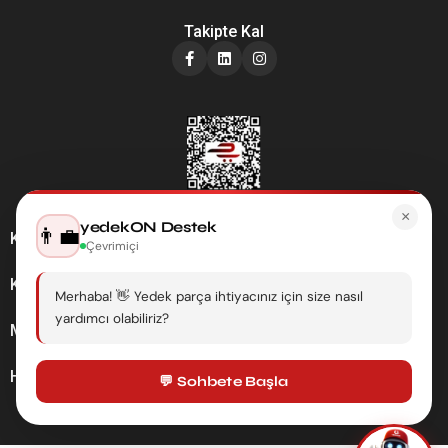
Takipte Kal
×
yedekON Destek
👨‍💼
Kategoriler
Çevrimiçi
Kurumsal
Merhaba! 👋 Yedek parça ihtiyacınız için size nasıl
yardımcı olabiliriz?
Müşteri Hizmetleri
Hesabım
💬 Sohbete Başla