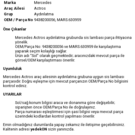
Marka
Mercedes
Araç Ailesi
Actros
Grup
Aydınlatma
OEM / Parça No
9438200056, MARS.630959
Öne Çıkanlar
Mercedes Actros aydınlatma grubunda sis lambası parça ihtiyacına
yönelik.
OEM/Parça No: 9438200056 ve MARS.630959 ile karşılaştırma
yaparak seçim kolaylığı sağlar.
Ürün adı “Sol” olarak geçmektedir; aracınızdaki mevcut parça ile
görsel/OEM karşılaştırması önerilir.
Uyumluluk
Mercedes Actros araç ailesinin aydınlatma grubuna uygun sis lambası
parçasıdır. Doğru eşleşme için mevcut parçanızın OEM/Parça No bilgisini
kontrol ediniz.
UYARILAR
Sol/sağ konum bilgisi araca ve donanıma göre değişebilir;
siparişten önce OEM/Parça No ile doğrulayınız.
Parça numarası eşleştirmesi için şasi bilgisi veya mevcut parça
üzerindeki kodlardan kontrol yapılması önerilir.
Emin olmadığınız durumlarda yapay zekamız ile iletişime geçebilirsiniz.
Kalitenin adresi
yedekON
sizin yanınızda.