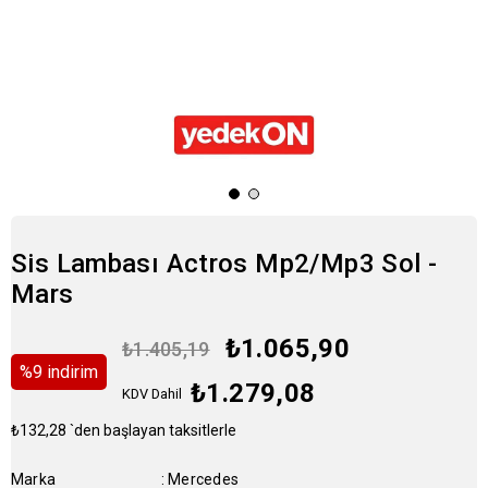
Sis Lambası Actros Mp2/Mp3 Sol -
Mars
₺1.065,90
₺1.405,19
%
9
i̇ndirim
₺1.279,08
KDV Dahil
₺132,28
`den başlayan taksitlerle
Marka
:
Mercedes