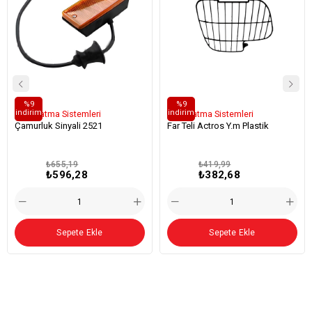
%9
%9
i̇ndirim
i̇ndirim
Aydınlatma Sistemleri
Aydınlatma Sistemleri
Çamurluk Sinyali 2521
Far Teli Actros Y.m Plastik
₺655,19
₺419,99
₺596,28
₺382,68
Sepete Ekle
Sepete Ekle