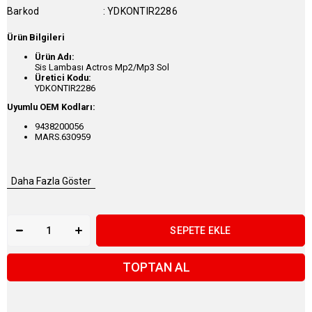
Barkod
:
YDKONTIR2286
Ürün Bilgileri
Ürün Adı:
Sis Lambası Actros Mp2/Mp3 Sol
Üretici Kodu:
YDKONTIR2286
Uyumlu OEM Kodları:
9438200056
MARS.630959
Daha Fazla Göster
TOPTAN AL