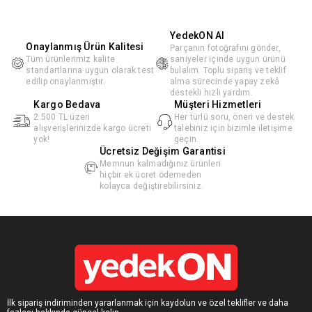
YedekON AI
Onaylanmış Ürün Kalitesi
Parçanın fotoğrafını gönder,
Tüm ürünlerimiz kalite
saniyeler içinde uygun ürünü
standartlarına uygun olarak test
bulalım. Toplu sipariş ve teklif
edilip onaylanmıştır.
alma sürecinde yapay zekâ
destekli hızlı yardım.
Kargo Bedava
Müşteri Hizmetleri
2.500 TL üzeri
Her türlü soru, öneri ve destek
alışverişlerinizde kargo ücreti
talebiniz için bizimle iletişime
yok!
geçin.
Ücretsiz Değişim Garantisi
Memnun kalmadığınız ürünleri
hiçbir ek ücret ödemeden
kolayca değiştirebilirsiniz.
İlk sipariş indiriminden yararlanmak için kaydolun ve özel teklifler ve daha