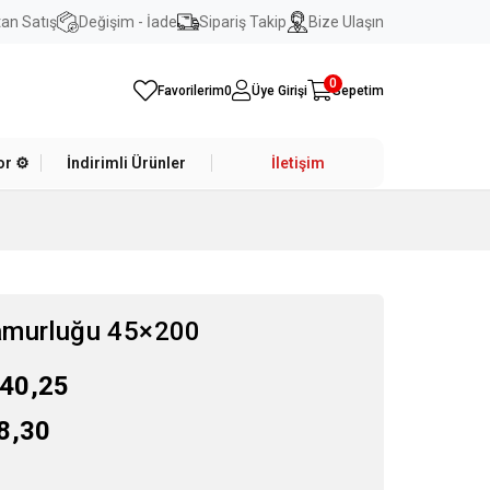
an Satış
Değişim - İade
Sipariş Takip
Bize Ulaşın
0
Favorilerim
0
Üye Girişi
Sepetim
r ⚙️
İndirimli Ürünler
İletişim
amurluğu 45×200
40,25
8,30