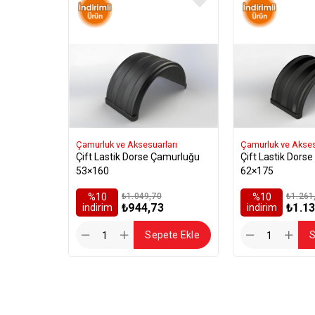
Çamurluk ve Aksesuarları
Çamurluk ve Akses
Çift Lastik Dorse Çamurluğu
Çift Lastik Dors
53×160
62×175
%10
₺1.049,70
%10
₺1.261
₺944,73
₺1.13
i̇ndirim
i̇ndirim
Sepete Ekle
S