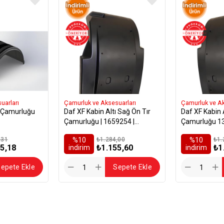
uarları
Çamurluk ve Aksesuarları
Çamurluk ve Ak
e Çamurluğu
Daf XF Kabin Altı Sağ Ön Tır
Daf XF Kabin A
Çamurluğu | 1659254 |
Çamurluğu 13
1389297 | 1369438
1369437 | 16
,31
%10
₺1.284,00
%10
₺1.
5,18
₺1.155,60
₺1
i̇ndirim
i̇ndirim
epete Ekle
Sepete Ekle