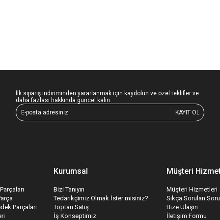
İlk sipariş indiriminden yararlanmak için kaydolun ve özel teklifler ve
daha fazlası hakkında güncel kalın.
KAYIT OL
Kurumsal
Müşteri Hizmet
Parçaları
Bizi Tanıyın
Müşteri Hizmetleri
Parça
Tedarikçimiz Olmak İster misiniz?
Sıkça Sorulan Soru
edek Parçaları
Toptan Satış
Bize Ulaşın
ri
İş Konseptimiz
İletişim Formu