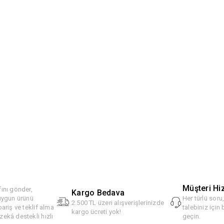
Müşteri Hi
ını gönder,
Kargo Bedava
 uygun ürünü
Her türlü soru
2.500 TL üzeri alışverişlerinizde
pariş ve teklif alma
talebiniz için 
kargo ücreti yok!
ekâ destekli hızlı
geçin.