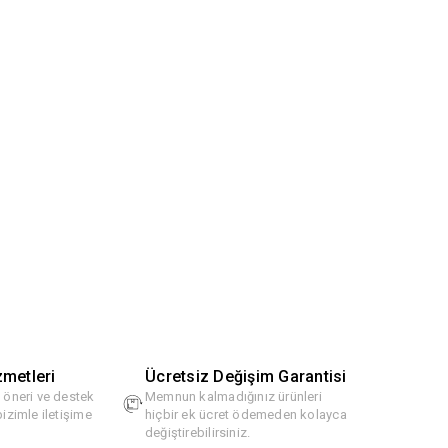
zmetleri
Ücretsiz Değişim Garantisi
, öneri ve destek
Memnun kalmadığınız ürünleri
bizimle iletişime
hiçbir ek ücret ödemeden kolayca
değiştirebilirsiniz.