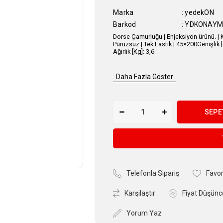
Marka
:
yedekON
Barkod
:
YDKONAYM
Dorse Çamurluğu | Enjeksiyon ürünü. | Kır
Pürüzsüz | Tek Lastik | 45×200Genişlik [
Ağırlık [Kg]: 3,6
Daha Fazla Göster
Telefonla Sipariş
Favor
Karşılaştır
Fiyat Düşünc
Yorum Yaz