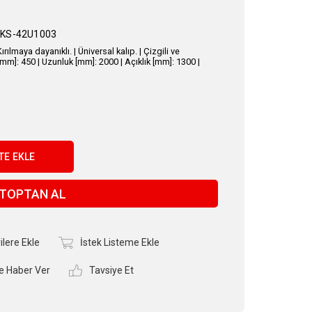
KS-42U1003
ılmaya dayanıklı. | Üniversal kalıp. | Çizgili ve
mm]: 450 | Uzunluk [mm]: 2000 | Açıklık [mm]: 1300 |
TOPTAN AL
ilere Ekle
İstek Listeme Ekle
e Haber Ver
Tavsiye Et