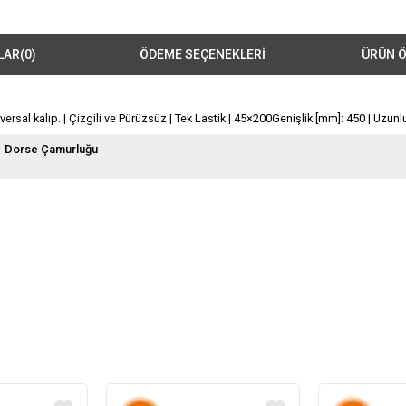
LAR
(0)
ÖDEME SEÇENEKLERI
ÜRÜN Ö
ersal kalıp. | Çizgili ve Pürüzsüz | Tek Lastik | 45×200Genişlik [mm]: 450 | Uzunluk
Dorse Çamurluğu