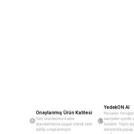
YedekON AI
Onaylanmış Ürün Kalitesi
Parçanın fotoğraf
Tüm ürünlerimiz kalite
saniyeler içinde
standartlarına uygun olarak test
bulalım. Toplu si
edilip onaylanmıştır.
sürecinde yapay z