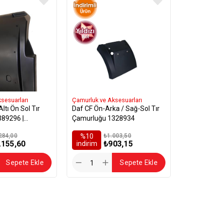
sesuarları
Çamurluk ve Aksesuarları
ltı Ön Sol Tır
Daf CF Ön-Arka / Sağ-Sol Tır
89296 |
Çamurluğu 1328934
59255 | 1997261
284,00
%10
₺1.003,50
.155,60
₺903,15
i̇ndirim
Sepete Ekle
Sepete Ekle