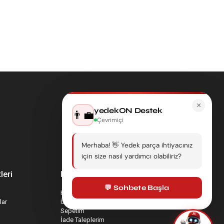
×
yedekON Destek
👨‍💼
Çevrimiçi
Merhaba! 👋 Yedek parça ihtiyacınız
için size nasıl yardımcı olabiliriz?
leri
Hesabım
💬 Sohbete Başla
Hesabım
lar
Üyelik Bilgilerim
Sepetim
İade Taleplerim