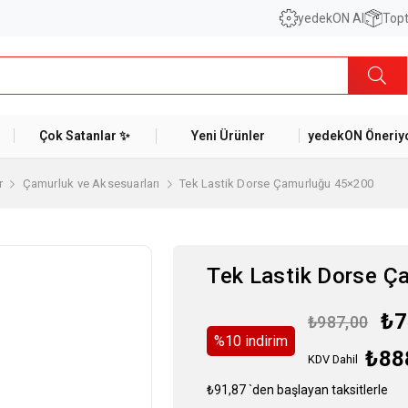
yedekON AI
Topt
Çok Satanlar ✨
Yeni Ürünler
yedekON Öneriyo
r
Çamurluk ve Aksesuarları
Tek Lastik Dorse Çamurluğu 45×200
Tek Lastik Dorse Ç
₺7
₺987,00
%
10
i̇ndirim
₺88
KDV Dahil
₺91,87
`den başlayan taksitlerle